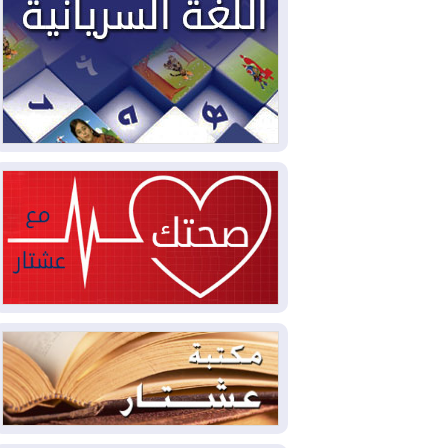
سبتة تتصاعد وتضغط على مدريد
2026-08-05
لمدة عام.. بدء توريد 100
مليون قدم مكعب يومياً من غاز كورمور في
إقليم كوردستان إلى وزارة الكهرباء العراقية
2026-08-05
15كارثة بيئية ومناخية ترسم
ملامح أخطر التحديات التي تواجه العراق
اليوم
2026-08-05
حرائق فرنسا.. توقيف 402
شخص بينهم 156 قاصرا منذ بداية موسم
الحرائق
2026-08-04
سومو: إنتاج النفط في إقليم
كوردستان انخفض إلى أقل من 10%
2026-08-04
ملفات حقبة الكاظمي تعود إلى
الواجهة.. أنباء عن مراجعات قضائية
وتحقيقات أوسع في قضايا فساد