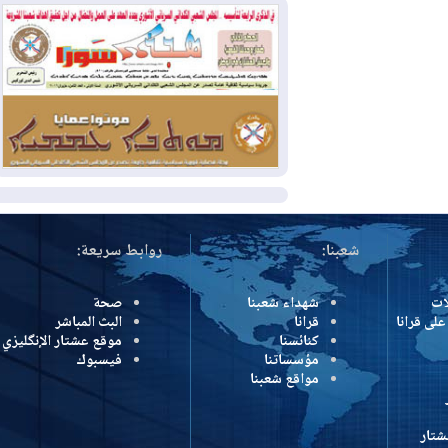
2026-08-04
بيترو يشكو تزوير الانتخابات
الرئاسية ويحذر من "حرب أهلية" في
كولومبيا
2026-08-03
رئيس إقليم كوردستان في
دمشق في زيارة رسمية
المزيد
شعبنا:
روابط سريعة:
شهداء شعبنا
صحة
رانا
قرانا
البث المباشر
كنائسنا
موقع عشتار الإنگليزي
مؤسساتنا
فيسبوك
مواقع شعبنا