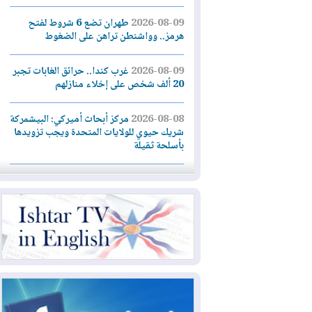
2026-08-09
طهران تضع 6 شروط لفتح
هرمز.. وواشنطن تراهن على الضغوط
2026-08-09
غرب كندا.. حرائق الغابات تجبر
20 ألف شخص على إخلاء منازلهم
2026-08-08
مركز أبحاث أميركي: البيشمركة
شريك حيوي للولايات المتحدة ويجب تزويدها
بأسلحة ثقيلة
2026-08-08
الداخلية: رصد شائعات مفبركة
بالذكاء الاصطناعي ومقاطع قديمة يعاد نشرها
2026-08-08
دعم أمني أمريكي بمليار دولار
لإدارة رئيس كولومبيا الجديد
2026-08-07
حكومة إقليم كوردستان ترفض
قرار "دانة غاز" و"نفط الهلال" بتزويد بغداد
بالغاز دون موافقتها