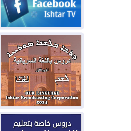
2026-08-07
القوات المسلحة العراقية: خطة
أمنية لإجهاض هجمة محتملة على السعودية
2026-08-07
الاستخبارات الأميركية: بوتين
قد يختبر تماسك الناتو بهجوم محدود
2026-08-06
نيجيرفان بارزاني حول اجتماع
"إدارة الدولة": أكدنا دعم تنفيذ البرنامج
الحكومي وأهمية حصر السلاح
2026-08-06
ائتلاف ادارة الدولة: من
يقومون بسلوك يهدد امن البلاد خارجون عن
القانون يجب محاربتهم
2026-08-06
بعد هجومين قرب باب المندب..
تحذيرات من تصعيد يهدد الملاحة في البحر
الأحمر
2026-08-06
مئات القاصرين بلا مأوى.. أزمة