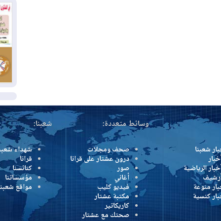
بس
02
ال
بط
02
أي
ال
وسائط متعددة:
شعبنا:
بار شعبنا
صحف ومجلات
شهداء شعبن
خبار
درون عشتار على قرانا
قرانا
خبار الرياضية
صور
كنائسنا
أرشيف
أغاني
مؤسساتنا
بار منوعة
فيديو كليب
مواقع شعبنا
بار كنسية
مكتبة عشتار
كاريكاتير
صحتك مع عشتار