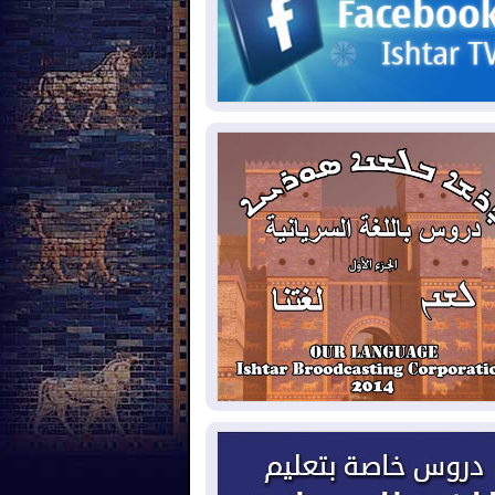
2026-08-
مئات القاصرين بلا مأوى.. أزمة
تة تتصاعد وتضغط على مدريد
2026-08-
لمدة عام.. بدء توريد 100
يون قدم مكعب يومياً من غاز كورمور في
ليم كوردستان إلى وزارة الكهرباء العراقية
2026-08-
15كارثة بيئية ومناخية ترسم
امح أخطر التحديات التي تواجه العراق
يوم
2026-08-
حرائق فرنسا.. توقيف 402
شخص بينهم 156 قاصرا منذ بداية موسم
حرائق
2026-08-
سومو: إنتاج النفط في إقليم
ردستان انخفض إلى أقل من 10%
2026-08-
ملفات حقبة الكاظمي تعود إلى
واجهة.. أنباء عن مراجعات قضائية
حقيقات أوسع في قضايا فساد