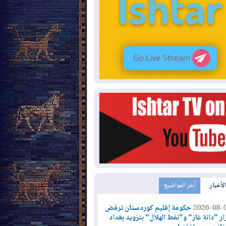
الأخبار
آخر المواضيع
2026-08-
حكومة إقليم كوردستان ترفض
ار "دانة غاز" و"نفط الهلال" بتزويد بغداد