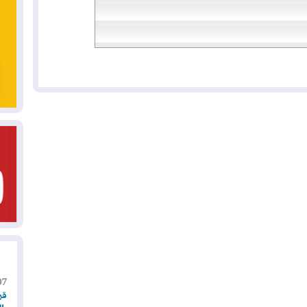
07
قر