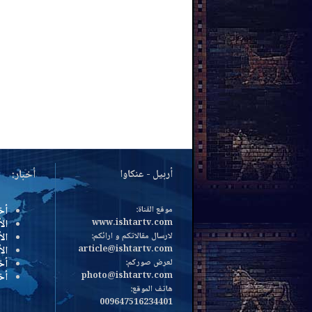
أربيل - عنكاوا
أخبار:
موقع القناة:
أخ
www.ishtartv.com
الأ
لارسال مقالاتكم و ارائكم:
الأ
article@ishtartv.com
ال
لعرض صوركم:
أخ
photo@ishtartv.com
أخ
هاتف الموقع:
009647516234401