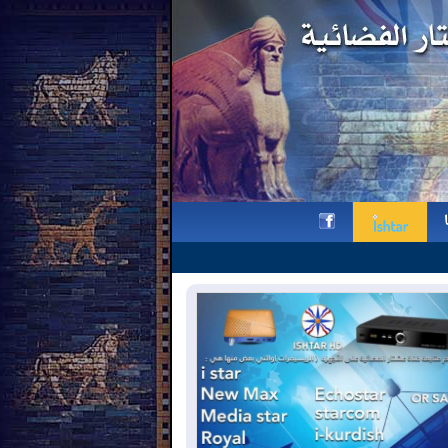
رافائيل ليمكين ومأساة سميل: محطات 
h