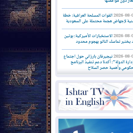
لغاز دون موافقتها
2026-08-
القوات المسلحة العراقية: خطة
نية لإجهاض هجمة محتملة على السعودية
2026-08-
الاستخبارات الأميركية: بوتين
 يختبر تماسك الناتو بهجوم محدود
2026-08-
نيجيرفان بارزاني حول اجتماع
دارة الدولة": أكدنا دعم تنفيذ البرنامج
حكومي وأهمية حصر السلاح
2026-08-
ائتلاف ادارة الدولة: من
ومون بسلوك يهدد امن البلاد خارجون عن
قانون يجب محاربتهم
2026-08-
بعد هجومين قرب باب المندب..
ذيرات من تصعيد يهدد الملاحة في البحر
أحمر