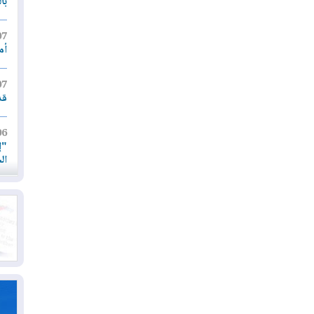
با
07
أم
07
قد
06
"إ
ال
06
يق
ال
06
تح
ال