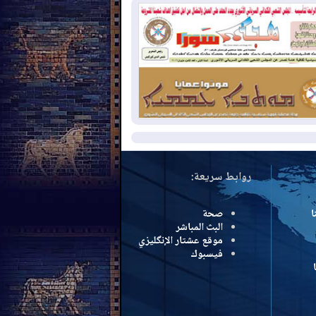
بب الحرائق في ولاية واشنطن
2026-08-
مشروع "حسابي" يُمهل
موظفين حتى نهاية أغسطس لاستلام
اقاتهم المصرفية
2026-08-
دمشق وعمّان تحذران بغداد:
 هجوم من أراضي العراق سيواجه برد
مزيد
روابط سريعة:
ا
صحة
البث المباشر
موقع عشتار الإنگليزي
فيسبوك