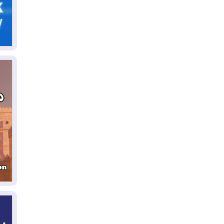
06
سب
05
مل
إق
05
مل
ال
05
ال
04
كو
04
ال
وت