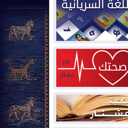
2026-08-
بيترو يشكو تزوير الانتخابات
رئاسية ويحذر من "حرب أهلية" في
لومبيا
2026-08-
رئيس إقليم كوردستان في
شق في زيارة رسمية
2026-08-
العراق يؤكد مجدداً التزامه
نع الهجمات على الدول المجاورة
2026-08-
العجز والاقتراض يطوقان
المالية العراقية.. اقتراض يتجاوز 3 تريليونات
نار!
2026-08-
كوبا تغرق في الظلام مجددا
نهيار الشبكة الكهربائية
2026-08-
أوامر بإجلاء 60 ألف شخص