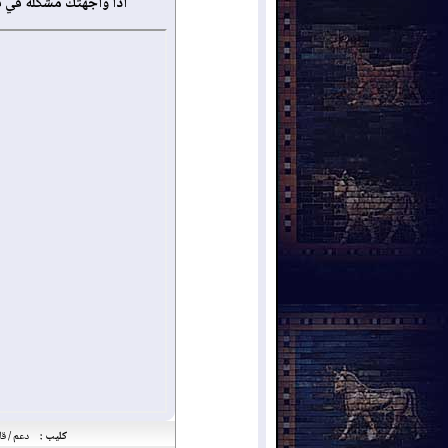
أذا واجهتك مشكلة في 
كليب :
دعم / قا