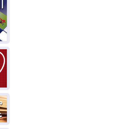
04
ال
كو
03
دم
03
بم
03
دي
03
وا
03