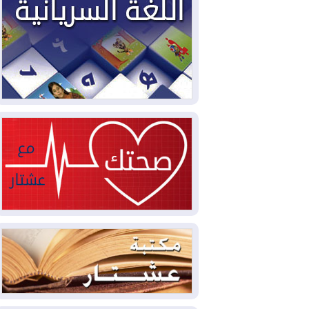
2026-08-03
العجز والاقتراض يطوقان
المالية العراقية.. اقتراض يتجاوز 3 تريليونات
دينار!
2026-08-03
كوبا تغرق في الظلام مجددا
وانهيار الشبكة الكهربائية
2026-08-03
أوامر بإجلاء 60 ألف شخص
بسبب الحرائق في ولاية واشنطن
2026-08-02
مشروع "حسابي" يُمهل
الموظفين حتى نهاية أغسطس لاستلام
بطاقاتهم المصرفية
2026-08-02
دمشق وعمّان تحذران بغداد:
أي هجوم من أراضي العراق سيواجه برد
2026-08-02
ترامب: الولايات المتحدة