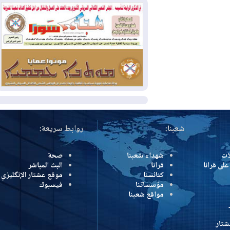
وإسرائيل تعلقان شن ضربات على إيران
2026-08-01
تقرير: الولايات المتحدة تسحب
منظومة باتريوت الدفاعية من أربيل
2026-08-01
النفط: اتفاقية ثلاثية لاستئناف
التصدير عبر جيهان بطاقة 750 ألف برميل
يومياً
المزيد
شعبنا:
روابط سريعة:
شهداء شعبنا
صحة
رانا
قرانا
البث المباشر
كنائسنا
موقع عشتار الإنگليزي
مؤسساتنا
فيسبوك
مواقع شعبنا