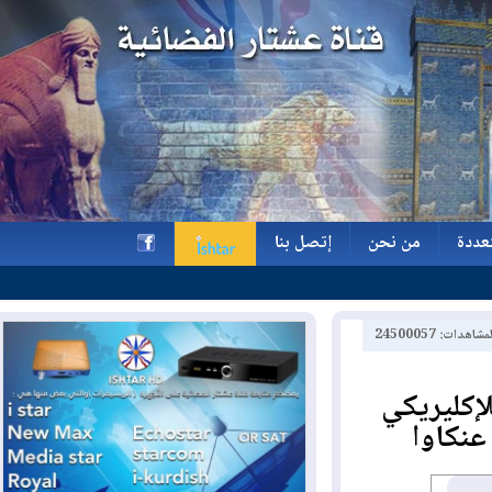
ة
من نحن
إتصل بنا
ة
من نحن
إتصل بنا
h
2450005
ليريكي
كاوا