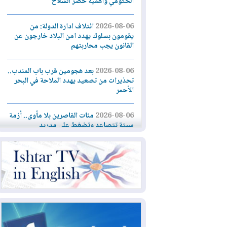
الحكومي وأهمية حصر السلاح
2026-08-06
ائتلاف ادارة الدولة: من
يقومون بسلوك يهدد امن البلاد خارجون عن
القانون يجب محاربتهم
2026-08-06
بعد هجومين قرب باب المندب..
تحذيرات من تصعيد يهدد الملاحة في البحر
الأحمر
2026-08-06
مئات القاصرين بلا مأوى.. أزمة
سبتة تتصاعد وتضغط على مدريد
2026-08-05
لمدة عام.. بدء توريد 100
مليون قدم مكعب يومياً من غاز كورمور في
إقليم كوردستان إلى وزارة الكهرباء العراقية
2026-08-05
15كارثة بيئية ومناخية ترسم
ملامح أخطر التحديات التي تواجه العراق
اليوم