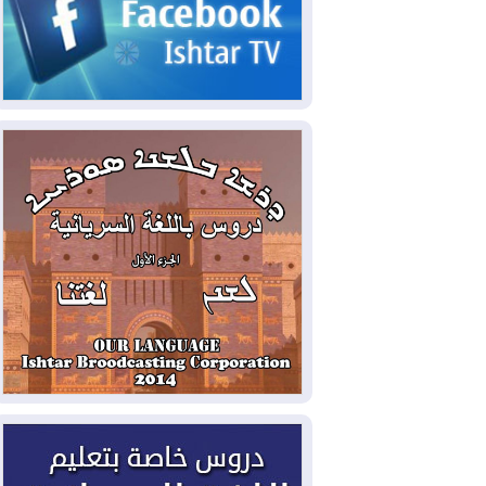
2026-08-05
حرائق فرنسا.. توقيف 402
شخص بينهم 156 قاصرا منذ بداية موسم
الحرائق
2026-08-04
سومو: إنتاج النفط في إقليم
كوردستان انخفض إلى أقل من 10%
2026-08-04
ملفات حقبة الكاظمي تعود إلى
الواجهة.. أنباء عن مراجعات قضائية
وتحقيقات أوسع في قضايا فساد
2026-08-04
بيترو يشكو تزوير الانتخابات
الرئاسية ويحذر من "حرب أهلية" في
كولومبيا
2026-08-03
رئيس إقليم كوردستان في
دمشق في زيارة رسمية
2026-08-03
العراق يؤكد مجدداً التزامه
بمنع الهجمات على الدول المجاورة