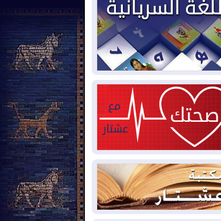
2026-08-
بيترو يشكو تزوير الانتخابات
رئاسية ويحذر من "حرب أهلية" في
لومبيا
2026-08-
رئيس إقليم كوردستان في
شق في زيارة رسمية
2026-08-
العراق يؤكد مجدداً التزامه
نع الهجمات على الدول المجاورة
2026-08-
العجز والاقتراض يطوقان
المالية العراقية.. اقتراض يتجاوز 3 تريليونات
نار!
2026-08-
كوبا تغرق في الظلام مجددا
نهيار الشبكة الكهربائية
2026-08-
أوامر بإجلاء 60 ألف شخص