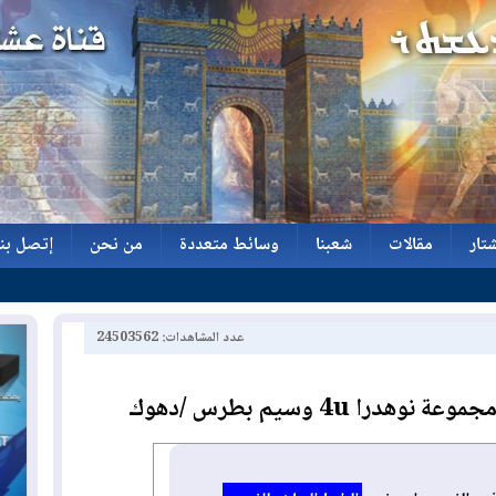
تار
مقالات
شعبنا
وسائط متعددة
من نحن
إتصل بنا
تار
مقالات
شعبنا
وسائط متعددة
من نحن
إتصل بنا
عدد المشاهدات: 24503562
ا 4u وسيم بطرس /دهوك