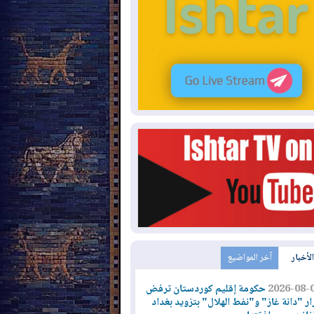
الأخبار
آخر المواضيع
2026-08-
حكومة إقليم كوردستان ترفض
ار "دانة غاز" و"نفط الهلال" بتزويد بغداد