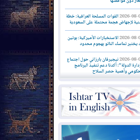
لغاز دون موافقتها
2026-08-
القوات المسلحة العراقية: خطة
نية لإجهاض هجمة محتملة على السعودية
2026-08-
الاستخبارات الأميركية: بوتين
 يختبر تماسك الناتو بهجوم محدود
2026-08-
نيجيرفان بارزاني حول اجتماع
دارة الدولة": أكدنا دعم تنفيذ البرنامج
حكومي وأهمية حصر السلاح
2026-08-
ائتلاف ادارة الدولة: من
ومون بسلوك يهدد امن البلاد خارجون عن
قانون يجب محاربتهم
2026-08-
بعد هجومين قرب باب المندب..
ذيرات من تصعيد يهدد الملاحة في البحر
أحمر