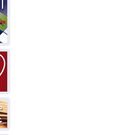
04
ال
كو
03
دم
03
بم
03
دي
03
وا
03