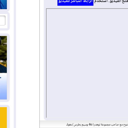
فتح الفيديو. استخدم
الرابط المباشر للفيديو
 مع صاحب مجموعة نوهدرا 4u وسيم بطرس /دهوك