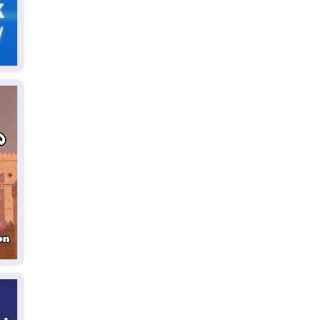
06
سب
05
مل
إق
05
مل
ال
05
ال
04
كو
04
ال
وت