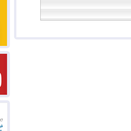
07
قر