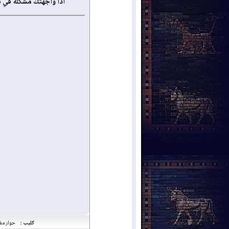
أذا واجهتك مشكلة في 
كليب :
حوار مفتوح