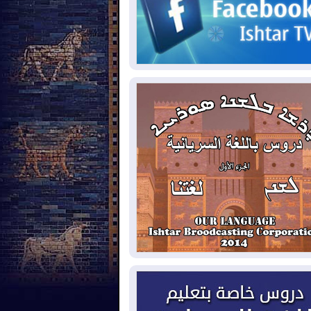
2026-08-
مئات القاصرين بلا مأوى.. أزمة
تة تتصاعد وتضغط على مدريد
2026-08-
لمدة عام.. بدء توريد 100
يون قدم مكعب يومياً من غاز كورمور في
ليم كوردستان إلى وزارة الكهرباء العراقية
2026-08-
15كارثة بيئية ومناخية ترسم
امح أخطر التحديات التي تواجه العراق
يوم
2026-08-
حرائق فرنسا.. توقيف 402
شخص بينهم 156 قاصرا منذ بداية موسم
حرائق
2026-08-
سومو: إنتاج النفط في إقليم
ردستان انخفض إلى أقل من 10%
2026-08-
ملفات حقبة الكاظمي تعود إلى
واجهة.. أنباء عن مراجعات قضائية
حقيقات أوسع في قضايا فساد