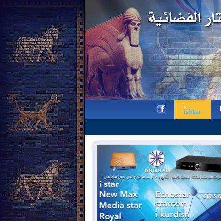
لجنة التنسيق والتشاور لأحزابنا 
h