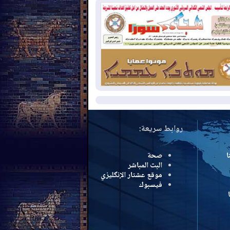
بب الحرائق في ولاية واشنطن
2026-08-
مشروع "حسابي" يُمهل
موظفين حتى نهاية أغسطس لاستلام
اقاتهم المصرفية
2026-08-
دمشق وعمّان تحذران بغداد:
 هجوم من أراضي العراق سيواجه برد
مزيد
روابط سريعة:
ا
صحة
البث المباشر
موقع عشتار الإنگليزي
فيسبوك