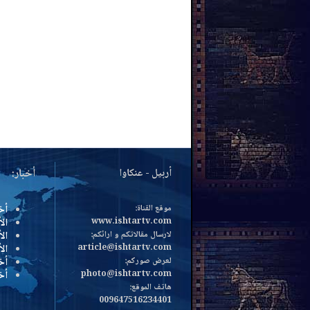
أربيل - عنكاوا
أخبار:
موقع القناة:
أخ
www.ishtartv.com
الأ
لارسال مقالاتكم و ارائكم:
الأ
article@ishtartv.com
ال
لعرض صوركم:
أخ
photo@ishtartv.com
أخ
هاتف الموقع:
009647516234401