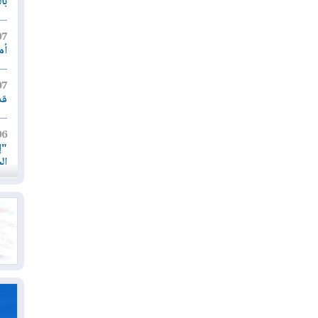
با
07
أم
07
قد
06
"إ
ال
06
يق
ال
06
تح
ال