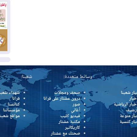
بس
02
ال
بط
02
أي
ال
وسائط متعددة:
شعبنا:
بار شعبنا
صحف ومجلات
شهداء شعبن
خبار
درون عشتار على قرانا
قرانا
خبار الرياضية
صور
كنائسنا
أرشيف
أغاني
مؤسساتنا
بار منوعة
فيديو كليب
مواقع شعبنا
بار كنسية
مكتبة عشتار
كاريكاتير
صحتك مع عشتار