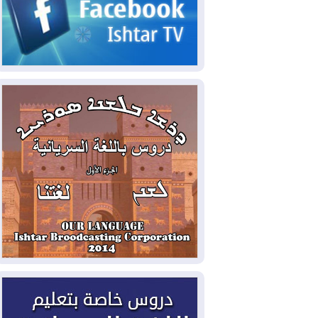
2026-08-07
الاستخبارات الأميركية: بوتين
قد يختبر تماسك الناتو بهجوم محدود
2026-08-06
نيجيرفان بارزاني حول اجتماع
"إدارة الدولة": أكدنا دعم تنفيذ البرنامج
الحكومي وأهمية حصر السلاح
2026-08-06
ائتلاف ادارة الدولة: من
يقومون بسلوك يهدد امن البلاد خارجون عن
القانون يجب محاربتهم
2026-08-06
بعد هجومين قرب باب المندب..
تحذيرات من تصعيد يهدد الملاحة في البحر
الأحمر
2026-08-06
مئات القاصرين بلا مأوى.. أزمة
سبتة تتصاعد وتضغط على مدريد
2026-08-05
لمدة عام.. بدء توريد 100