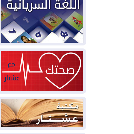
مليون قدم مكعب يومياً من غاز كورمور في
إقليم كوردستان إلى وزارة الكهرباء العراقية
2026-08-05
15كارثة بيئية ومناخية ترسم
ملامح أخطر التحديات التي تواجه العراق
اليوم
2026-08-05
حرائق فرنسا.. توقيف 402
شخص بينهم 156 قاصرا منذ بداية موسم
الحرائق
2026-08-04
سومو: إنتاج النفط في إقليم
كوردستان انخفض إلى أقل من 10%
2026-08-04
ملفات حقبة الكاظمي تعود إلى
الواجهة.. أنباء عن مراجعات قضائية
وتحقيقات أوسع في قضايا فساد
2026-08-04
بيترو يشكو تزوير الانتخابات
الرئاسية ويحذر من "حرب أهلية" في