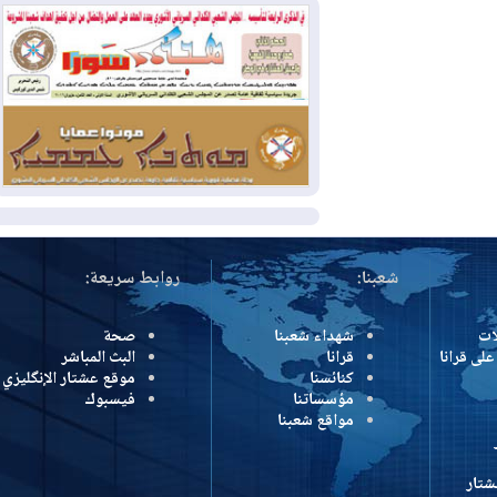
كولومبيا
2026-08-03
رئيس إقليم كوردستان في
دمشق في زيارة رسمية
2026-08-03
العراق يؤكد مجدداً التزامه
بمنع الهجمات على الدول المجاورة
المزيد
شعبنا:
روابط سريعة:
شهداء شعبنا
صحة
رانا
قرانا
البث المباشر
كنائسنا
موقع عشتار الإنگليزي
مؤسساتنا
فيسبوك
مواقع شعبنا