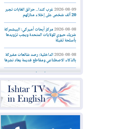
2026-08-09
غرب كندا.. حرائق الغابات تجبر
20 ألف شخص على إخلاء منازلهم
2026-08-08
مركز أبحاث أميركي: البيشمركة
شريك حيوي للولايات المتحدة ويجب تزويدها
بأسلحة ثقيلة
2026-08-08
الداخلية: رصد شائعات مفبركة
بالذكاء الاصطناعي ومقاطع قديمة يعاد نشرها
2026-08-08
دعم أمني أمريكي بمليار دولار
لإدارة رئيس كولومبيا الجديد
2026-08-07
حكومة إقليم كوردستان ترفض
قرار "دانة غاز" و"نفط الهلال" بتزويد بغداد
بالغاز دون موافقتها
2026-08-07
القوات المسلحة العراقية: خطة
أمنية لإجهاض هجمة محتملة على السعودية