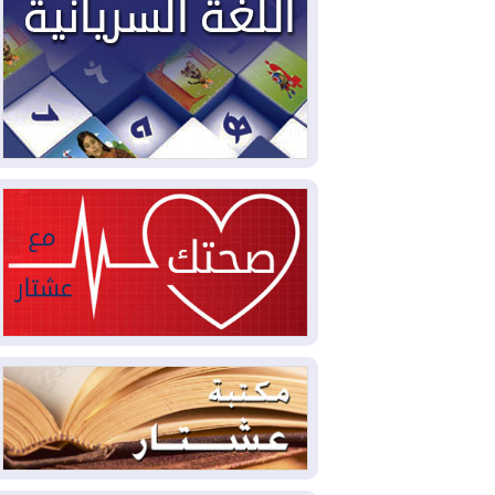
2026-08-04
بيترو يشكو تزوير الانتخابات
الرئاسية ويحذر من "حرب أهلية" في
كولومبيا
2026-08-03
رئيس إقليم كوردستان في
دمشق في زيارة رسمية
2026-08-03
العراق يؤكد مجدداً التزامه
بمنع الهجمات على الدول المجاورة
2026-08-03
العجز والاقتراض يطوقان
المالية العراقية.. اقتراض يتجاوز 3 تريليونات
دينار!
2026-08-03
كوبا تغرق في الظلام مجددا
وانهيار الشبكة الكهربائية
2026-08-03
أوامر بإجلاء 60 ألف شخص