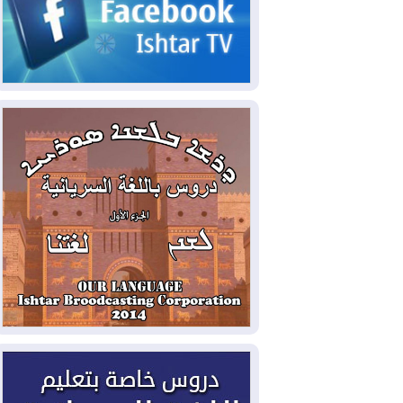
2026-08-06
مئات القاصرين بلا مأوى.. أزمة
سبتة تتصاعد وتضغط على مدريد
2026-08-05
لمدة عام.. بدء توريد 100
مليون قدم مكعب يومياً من غاز كورمور في
إقليم كوردستان إلى وزارة الكهرباء العراقية
2026-08-05
15كارثة بيئية ومناخية ترسم
ملامح أخطر التحديات التي تواجه العراق
اليوم
2026-08-05
حرائق فرنسا.. توقيف 402
شخص بينهم 156 قاصرا منذ بداية موسم
الحرائق
2026-08-04
سومو: إنتاج النفط في إقليم
كوردستان انخفض إلى أقل من 10%
2026-08-04
ملفات حقبة الكاظمي تعود إلى
الواجهة.. أنباء عن مراجعات قضائية
وتحقيقات أوسع في قضايا فساد