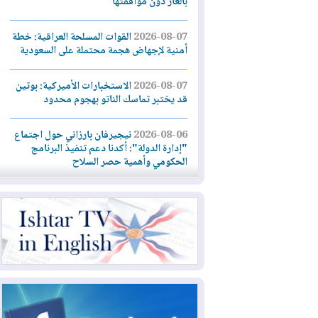
بالغاز دون موافقتها
2026-08-07
القوات المسلحة العراقية: خطة
أمنية لإجهاض هجمة محتملة على السعودية
2026-08-07
الاستخبارات الأميركية: بوتين
قد يختبر تماسك الناتو بهجوم محدود
2026-08-06
نيجيرفان بارزاني حول اجتماع
"إدارة الدولة": أكدنا دعم تنفيذ البرنامج
الحكومي وأهمية حصر السلاح
2026-08-06
ائتلاف ادارة الدولة: من
يقومون بسلوك يهدد امن البلاد خارجون عن
القانون يجب محاربتهم
2026-08-06
بعد هجومين قرب باب المندب..
تحذيرات من تصعيد يهدد الملاحة في البحر
الأحمر