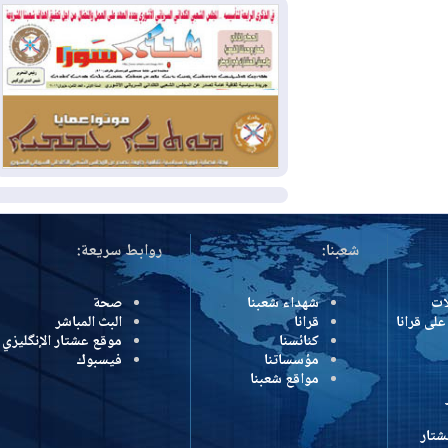
بسبب الحرائق في ولاية واشنطن
2026-08-02
مشروع "حسابي" يُمهل
الموظفين حتى نهاية أغسطس لاستلام
بطاقاتهم المصرفية
2026-08-02
دمشق وعمّان تحذران بغداد:
أي هجوم من أراضي العراق سيواجه برد
المزيد
شعبنا:
روابط سريعة:
شهداء شعبنا
صحة
رانا
قرانا
البث المباشر
كنائسنا
موقع عشتار الإنگليزي
مؤسساتنا
فيسبوك
مواقع شعبنا