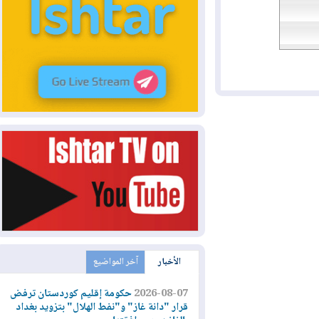
الأخبار
آخر المواضيع
2026-08-07
حكومة إقليم كوردستان ترفض
قرار "دانة غاز" و"نفط الهلال" بتزويد بغداد