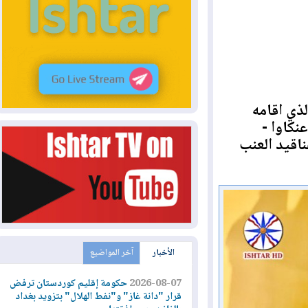
 اقامه
وا -
د العنب
الأخبار
آخر المواضيع
2026-08-07
حكومة إقليم كوردستان ترفض
قرار "دانة غاز" و"نفط الهلال" بتزويد بغداد