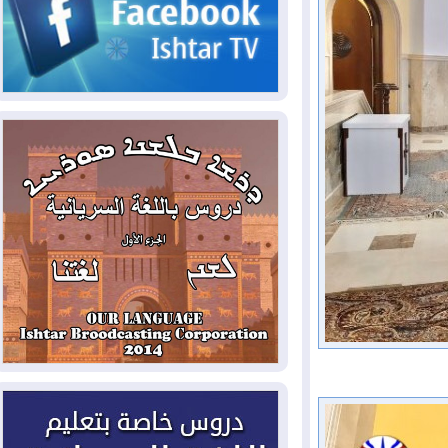
2026-08-06
مئات القاصرين بلا مأوى.. أزمة
سبتة تتصاعد وتضغط على مدريد
2026-08-05
لمدة عام.. بدء توريد 100
مليون قدم مكعب يومياً من غاز كورمور في
إقليم كوردستان إلى وزارة الكهرباء العراقية
2026-08-05
15كارثة بيئية ومناخية ترسم
ملامح أخطر التحديات التي تواجه العراق
اليوم
2026-08-05
حرائق فرنسا.. توقيف 402
شخص بينهم 156 قاصرا منذ بداية موسم
الحرائق
2026-08-04
سومو: إنتاج النفط في إقليم
كوردستان انخفض إلى أقل من 10%
2026-08-04
ملفات حقبة الكاظمي تعود إلى
الواجهة.. أنباء عن مراجعات قضائية
وتحقيقات أوسع في قضايا فساد