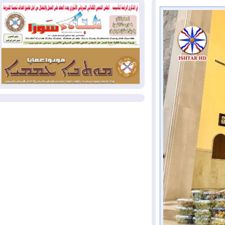
بسبب الحرائق في ولاية واشنطن
2026-08-02
مشروع "حسابي" يُمهل
الموظفين حتى نهاية أغسطس لاستلام
بطاقاتهم المصرفية
2026-08-02
دمشق وعمّان تحذران بغداد:
أي هجوم من أراضي العراق سيواجه برد
المزيد