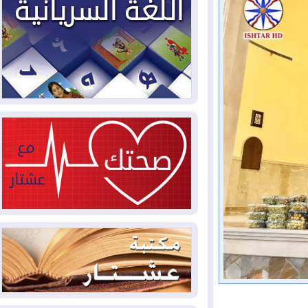
2026-08-04
بيترو يشكو تزوير الانتخابات
الرئاسية ويحذر من "حرب أهلية" في
كولومبيا
2026-08-03
رئيس إقليم كوردستان في
دمشق في زيارة رسمية
2026-08-03
العراق يؤكد مجدداً التزامه
بمنع الهجمات على الدول المجاورة
2026-08-03
العجز والاقتراض يطوقان
المالية العراقية.. اقتراض يتجاوز 3 تريليونات
دينار!
2026-08-03
كوبا تغرق في الظلام مجددا
وانهيار الشبكة الكهربائية
2026-08-03
أوامر بإجلاء 60 ألف شخص