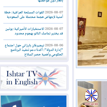
بالغاز دون موافقتها
2026-08-07
القوات المسلحة العراقية: خطة
أمنية لإجهاض هجمة محتملة على السعودية
2026-08-07
الاستخبارات الأميركية: بوتين
قد يختبر تماسك الناتو بهجوم محدود
2026-08-06
نيجيرفان بارزاني حول اجتماع
"إدارة الدولة": أكدنا دعم تنفيذ البرنامج
الحكومي وأهمية حصر السلاح
2026-08-06
ائتلاف ادارة الدولة: من
يقومون بسلوك يهدد امن البلاد خارجون عن
القانون يجب محاربتهم
2026-08-06
بعد هجومين قرب باب المندب..
تحذيرات من تصعيد يهدد الملاحة في البحر
الأحمر