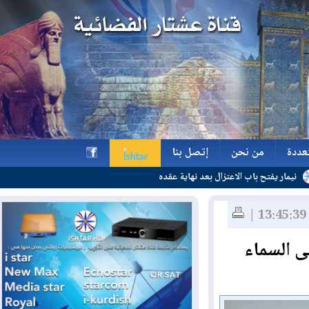
ة
من نحن
إتصل بنا
ب الاعتزال بعد نهاية عقده
ة
من نحن
إتصل بنا
h
السماء