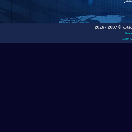
- 2026