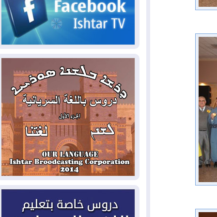
2026-08-05
حرائق فرنسا.. توقيف 402
شخص بينهم 156 قاصرا منذ بداية موسم
الحرائق
2026-08-04
سومو: إنتاج النفط في إقليم
كوردستان انخفض إلى أقل من 10%
2026-08-04
ملفات حقبة الكاظمي تعود إلى
الواجهة.. أنباء عن مراجعات قضائية
وتحقيقات أوسع في قضايا فساد
2026-08-04
بيترو يشكو تزوير الانتخابات
الرئاسية ويحذر من "حرب أهلية" في
كولومبيا
2026-08-03
رئيس إقليم كوردستان في
دمشق في زيارة رسمية
2026-08-03
العراق يؤكد مجدداً التزامه
بمنع الهجمات على الدول المجاورة