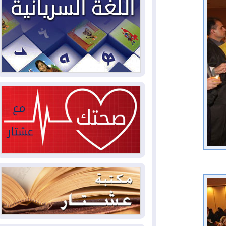
2026-08-03
العجز والاقتراض يطوقان
المالية العراقية.. اقتراض يتجاوز 3 تريليونات
دينار!
2026-08-03
كوبا تغرق في الظلام مجددا
وانهيار الشبكة الكهربائية
2026-08-03
أوامر بإجلاء 60 ألف شخص
بسبب الحرائق في ولاية واشنطن
2026-08-02
مشروع "حسابي" يُمهل
الموظفين حتى نهاية أغسطس لاستلام
بطاقاتهم المصرفية
2026-08-02
دمشق وعمّان تحذران بغداد:
أي هجوم من أراضي العراق سيواجه برد
2026-08-02
ترامب: الولايات المتحدة