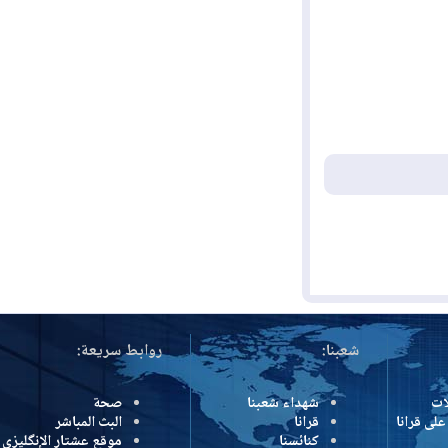
شعبنا:
روابط سريعة:
شهداء شعبنا
صحة
رانا
قرانا
البث المباشر
كنائسنا
موقع عشتار الإنگليزي