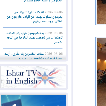
الحكومي وأهمية حصر السلاح
2026-08-06
ائتلاف ادارة الدولة: من
يقومون بسلوك يهدد امن البلاد خارجون عن
القانون يجب محاربتهم
2026-08-06
بعد هجومين قرب باب المندب..
تحذيرات من تصعيد يهدد الملاحة في البحر
الأحمر
2026-08-06
مئات القاصرين بلا مأوى.. أزمة
سبتة تتصاعد وتضغط على مدريد
2026-08-05
لمدة عام.. بدء توريد 100
مليون قدم مكعب يومياً من غاز كورمور في
إقليم كوردستان إلى وزارة الكهرباء العراقية
2026-08-05
15كارثة بيئية ومناخية ترسم
ملامح أخطر التحديات التي تواجه العراق
اليوم