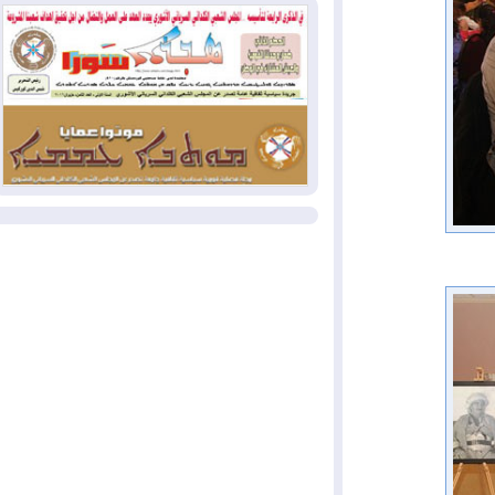
وإسرائيل تعلقان شن ضربات على إيران
2026-08-01
تقرير: الولايات المتحدة تسحب
منظومة باتريوت الدفاعية من أربيل
2026-08-01
النفط: اتفاقية ثلاثية لاستئناف
التصدير عبر جيهان بطاقة 750 ألف برميل
يومياً
المزيد