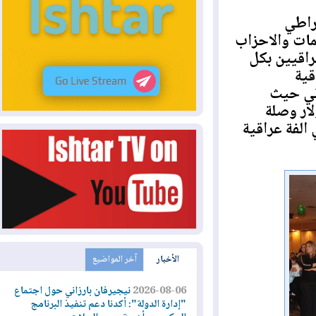
طي
 والاحزاب
يين بكل
 حيث
 وصلة
ة عراقية
الأخبار
آخر المواضيع
2026-08-06
نيجيرفان بارزاني حول اجتماع
"إدارة الدولة": أكدنا دعم تنفيذ البرنامج