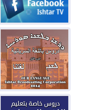
2026-08-06
مئات القاصرين بلا مأوى.. أزمة
سبتة تتصاعد وتضغط على مدريد
2026-08-05
لمدة عام.. بدء توريد 100
مليون قدم مكعب يومياً من غاز كورمور في
إقليم كوردستان إلى وزارة الكهرباء العراقية
2026-08-05
15كارثة بيئية ومناخية ترسم
ملامح أخطر التحديات التي تواجه العراق
اليوم
2026-08-05
حرائق فرنسا.. توقيف 402
شخص بينهم 156 قاصرا منذ بداية موسم
الحرائق
2026-08-04
سومو: إنتاج النفط في إقليم
كوردستان انخفض إلى أقل من 10%
2026-08-04
ملفات حقبة الكاظمي تعود إلى
الواجهة.. أنباء عن مراجعات قضائية
وتحقيقات أوسع في قضايا فساد