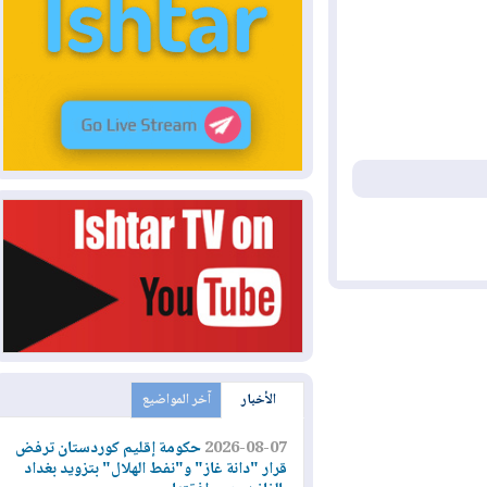
الأخبار
آخر المواضيع
2026-08-07
حكومة إقليم كوردستان ترفض
قرار "دانة غاز" و"نفط الهلال" بتزويد بغداد