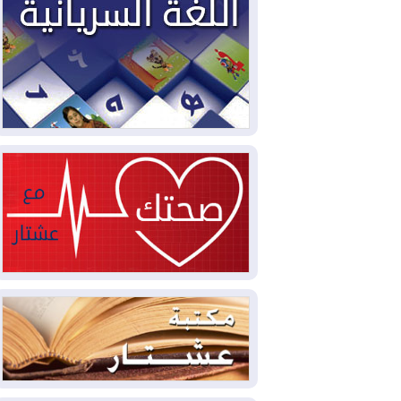
2026-08-04
بيترو يشكو تزوير الانتخابات
الرئاسية ويحذر من "حرب أهلية" في
كولومبيا
2026-08-03
رئيس إقليم كوردستان في
دمشق في زيارة رسمية
2026-08-03
العراق يؤكد مجدداً التزامه
بمنع الهجمات على الدول المجاورة
2026-08-03
العجز والاقتراض يطوقان
المالية العراقية.. اقتراض يتجاوز 3 تريليونات
دينار!
2026-08-03
كوبا تغرق في الظلام مجددا
وانهيار الشبكة الكهربائية
2026-08-03
أوامر بإجلاء 60 ألف شخص