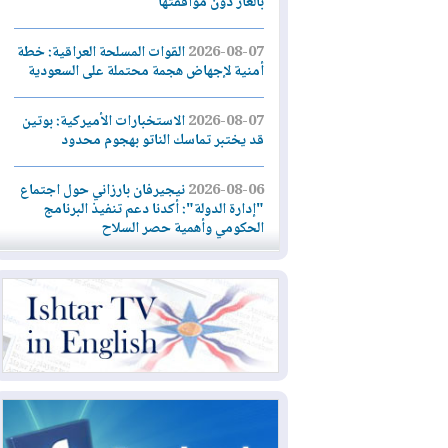
بالغاز دون موافقتها
2026-08-07
القوات المسلحة العراقية: خطة
أمنية لإجهاض هجمة محتملة على السعودية
2026-08-07
الاستخبارات الأميركية: بوتين
قد يختبر تماسك الناتو بهجوم محدود
2026-08-06
نيجيرفان بارزاني حول اجتماع
"إدارة الدولة": أكدنا دعم تنفيذ البرنامج
الحكومي وأهمية حصر السلاح
2026-08-06
ائتلاف ادارة الدولة: من
يقومون بسلوك يهدد امن البلاد خارجون عن
القانون يجب محاربتهم
2026-08-06
بعد هجومين قرب باب المندب..
تحذيرات من تصعيد يهدد الملاحة في البحر
الأحمر