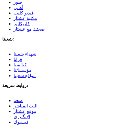
صور
أغاني
فيديو كليب
مكتبة عشتار
كاريكاتير
صحتك مع عشتار
شعبنا:
شهداء شعبنا
قرانا
كنائسنا
مؤسساتنا
مواقع شعبنا
روابط سريعة:
صحة
البث المباشر
موقع عشتار
الإنگليزي
فيسبوك