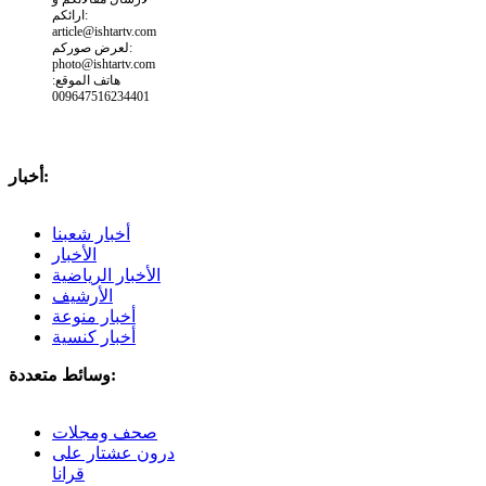
ارائكم:
article@ishtartv.com
لعرض صوركم:
photo@ishtartv.com
هاتف الموقع:
009647516234401
أخبار:
أخبار شعبنا
الأخبار
الأخبار الرياضية
الأرشيف
أخبار منوعة
أخبار كنسية
وسائط متعددة:
صحف ومجلات
درون عشتار على
قرانا