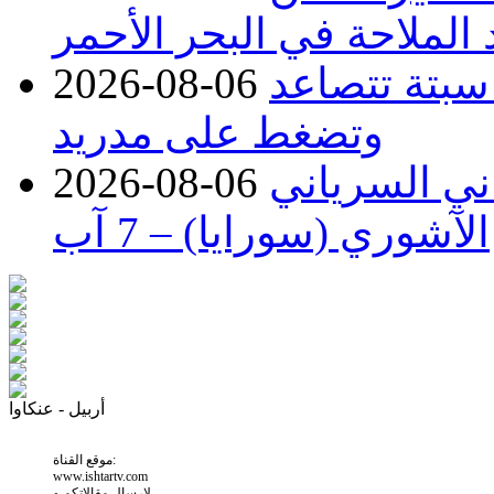
 الملاحة في البحر الأحمر
 سبتة تتصاعد
2026-08-06
وتضغط على مدريد
اني السرياني
2026-08-06
الآشوري (سورايا) – 7 آب
أربيل - عنكاوا
موقع القناة:
www.ishtartv.com
لارسال مقالاتكم و