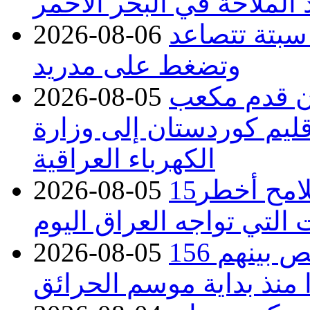
 الملاحة في البحر الأحمر
 سبتة تتصاعد
2026-08-06
وتضغط على مدريد
دء توريد 100 مليون قدم مكعب
2026-08-05
قليم كوردستان إلى وزارة
الكهرباء العراقية
15كارثة بيئية ومناخية ترسم ملامح أخطر
2026-08-05
 التي تواجه العراق اليوم
حرائق فرنسا.. توقيف 402 شخص بينهم 156
2026-08-05
منذ بداية موسم الحرائق