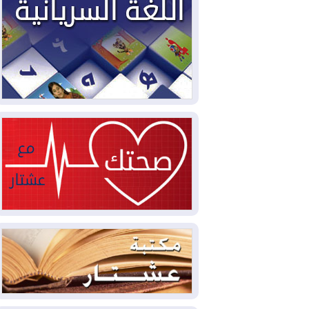
2026-08-04
بيترو يشكو تزوير الانتخابات
الرئاسية ويحذر من "حرب أهلية" في
كولومبيا
2026-08-03
رئيس إقليم كوردستان في
دمشق في زيارة رسمية
2026-08-03
العراق يؤكد مجدداً التزامه
بمنع الهجمات على الدول المجاورة
2026-08-03
العجز والاقتراض يطوقان
المالية العراقية.. اقتراض يتجاوز 3 تريليونات
دينار!
2026-08-03
كوبا تغرق في الظلام مجددا
وانهيار الشبكة الكهربائية
2026-08-03
أوامر بإجلاء 60 ألف شخص