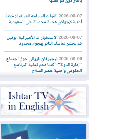
بالغاز دون موافقتها
2026-08-07
القوات المسلحة العراقية: خطة
أمنية لإجهاض هجمة محتملة على السعودية
2026-08-07
الاستخبارات الأميركية: بوتين
قد يختبر تماسك الناتو بهجوم محدود
2026-08-06
نيجيرفان بارزاني حول اجتماع
"إدارة الدولة": أكدنا دعم تنفيذ البرنامج
الحكومي وأهمية حصر السلاح
2026-08-06
ائتلاف ادارة الدولة: من
يقومون بسلوك يهدد امن البلاد خارجون عن
القانون يجب محاربتهم
2026-08-06
بعد هجومين قرب باب المندب..
تحذيرات من تصعيد يهدد الملاحة في البحر
الأحمر