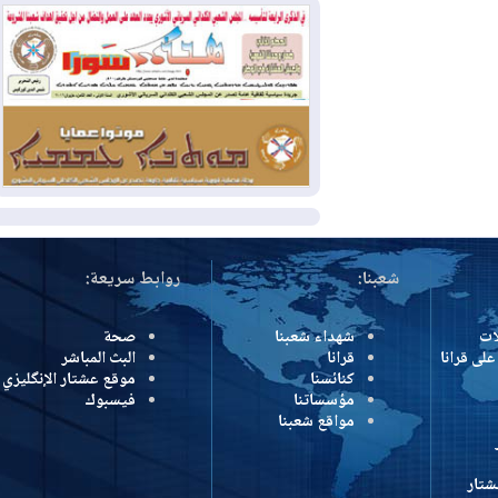
بسبب الحرائق في ولاية واشنطن
2026-08-02
مشروع "حسابي" يُمهل
الموظفين حتى نهاية أغسطس لاستلام
بطاقاتهم المصرفية
2026-08-02
دمشق وعمّان تحذران بغداد:
أي هجوم من أراضي العراق سيواجه برد
المزيد
شعبنا:
روابط سريعة:
شهداء شعبنا
صحة
رانا
قرانا
البث المباشر
كنائسنا
موقع عشتار الإنگليزي
مؤسساتنا
فيسبوك
مواقع شعبنا