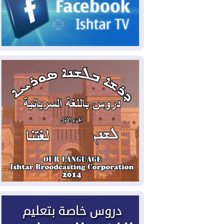
2026-08-06
مئات القاصرين بلا مأوى.. أزمة
سبتة تتصاعد وتضغط على مدريد
2026-08-05
لمدة عام.. بدء توريد 100
مليون قدم مكعب يومياً من غاز كورمور في
إقليم كوردستان إلى وزارة الكهرباء العراقية
2026-08-05
15كارثة بيئية ومناخية ترسم
ملامح أخطر التحديات التي تواجه العراق
اليوم
2026-08-05
حرائق فرنسا.. توقيف 402
شخص بينهم 156 قاصرا منذ بداية موسم
الحرائق
2026-08-04
سومو: إنتاج النفط في إقليم
كوردستان انخفض إلى أقل من 10%
2026-08-04
ملفات حقبة الكاظمي تعود إلى
الواجهة.. أنباء عن مراجعات قضائية
وتحقيقات أوسع في قضايا فساد