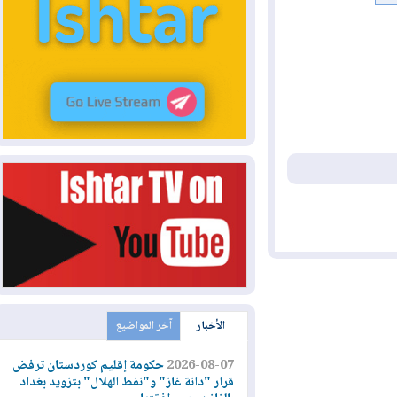
الأخبار
آخر المواضيع
2026-08-07
حكومة إقليم كوردستان ترفض
قرار "دانة غاز" و"نفط الهلال" بتزويد بغداد