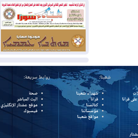
وإسرائيل تعلقان شن ضربات على إيران
2026-08-01
تقرير: الولايات المتحدة تسحب
منظومة باتريوت الدفاعية من أربيل
2026-08-01
النفط: اتفاقية ثلاثية لاستئناف
التصدير عبر جيهان بطاقة 750 ألف برميل
يومياً
المزيد
شعبنا:
روابط سريعة:
شهداء شعبنا
صحة
رانا
قرانا
البث المباشر
كنائسنا
موقع عشتار الإنگليزي
مؤسساتنا
فيسبوك
مواقع شعبنا