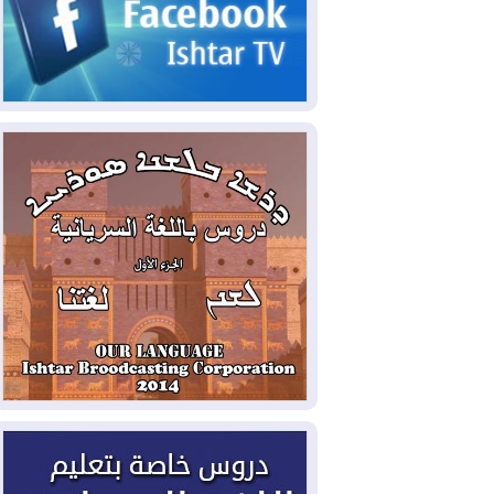
2026-08-05
حرائق فرنسا.. توقيف 402
شخص بينهم 156 قاصرا منذ بداية موسم
الحرائق
2026-08-04
سومو: إنتاج النفط في إقليم
كوردستان انخفض إلى أقل من 10%
2026-08-04
ملفات حقبة الكاظمي تعود إلى
الواجهة.. أنباء عن مراجعات قضائية
وتحقيقات أوسع في قضايا فساد
2026-08-04
بيترو يشكو تزوير الانتخابات
الرئاسية ويحذر من "حرب أهلية" في
كولومبيا
2026-08-03
رئيس إقليم كوردستان في
دمشق في زيارة رسمية
2026-08-03
العراق يؤكد مجدداً التزامه
بمنع الهجمات على الدول المجاورة