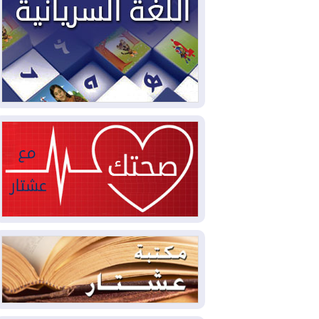
2026-08-03
العجز والاقتراض يطوقان
المالية العراقية.. اقتراض يتجاوز 3 تريليونات
دينار!
2026-08-03
كوبا تغرق في الظلام مجددا
وانهيار الشبكة الكهربائية
2026-08-03
أوامر بإجلاء 60 ألف شخص
بسبب الحرائق في ولاية واشنطن
2026-08-02
مشروع "حسابي" يُمهل
الموظفين حتى نهاية أغسطس لاستلام
بطاقاتهم المصرفية
2026-08-02
دمشق وعمّان تحذران بغداد:
أي هجوم من أراضي العراق سيواجه برد
2026-08-02
ترامب: الولايات المتحدة