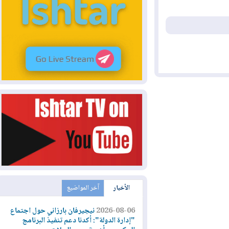
الأخبار
آخر المواضيع
2026-08-06
نيجيرفان بارزاني حول اجتماع
"إدارة الدولة": أكدنا دعم تنفيذ البرنامج