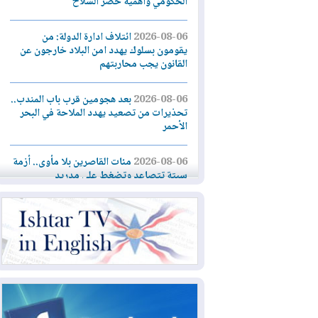
الحكومي وأهمية حصر السلاح
2026-08-06
ائتلاف ادارة الدولة: من
يقومون بسلوك يهدد امن البلاد خارجون عن
القانون يجب محاربتهم
2026-08-06
بعد هجومين قرب باب المندب..
تحذيرات من تصعيد يهدد الملاحة في البحر
الأحمر
2026-08-06
مئات القاصرين بلا مأوى.. أزمة
سبتة تتصاعد وتضغط على مدريد
2026-08-05
لمدة عام.. بدء توريد 100
مليون قدم مكعب يومياً من غاز كورمور في
إقليم كوردستان إلى وزارة الكهرباء العراقية
2026-08-05
15كارثة بيئية ومناخية ترسم
ملامح أخطر التحديات التي تواجه العراق
اليوم