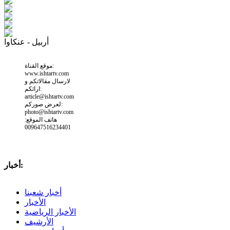
أربيل - عنكاوا
موقع القناة:
www.ishtartv.com
لارسال مقالاتكم و
ارائكم:
article@ishtartv.com
لعرض صوركم:
photo@ishtartv.com
هاتف الموقع:
009647516234401
أخبار:
أخبار شعبنا
الأخبار
الأخبار الرياضية
الأرشيف