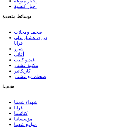
أخبار منوعة
أخبار كنسية
وسائط متعددة:
صحف ومجلات
درون عشتار على
قرانا
صور
أغاني
فيديو كليب
مكتبة عشتار
كاريكاتير
صحتك مع عشتار
شعبنا:
شهداء شعبنا
قرانا
كنائسنا
مؤسساتنا
مواقع شعبنا