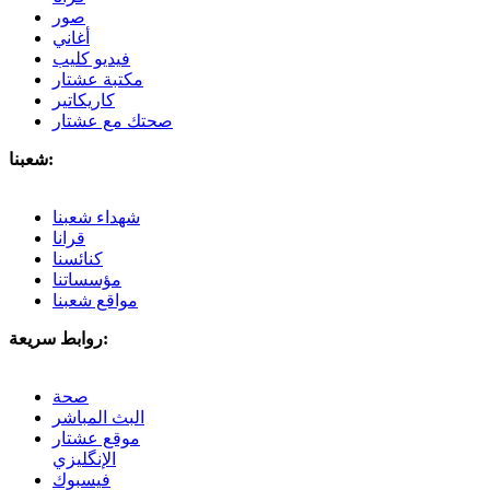
صور
أغاني
فيديو كليب
مكتبة عشتار
كاريكاتير
صحتك مع عشتار
شعبنا:
شهداء شعبنا
قرانا
كنائسنا
مؤسساتنا
مواقع شعبنا
روابط سريعة:
صحة
البث المباشر
موقع عشتار
الإنگليزي
فيسبوك