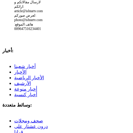
لارسال مقالاتكم و
ارائكم:
article@ishtartv.com
لعرض صوركم:
photo@ishtartv.com
هاتف الموقع:
009647516234401
أخبار:
أخبار شعبنا
الأخبار
الأخبار الرياضية
الأرشيف
أخبار منوعة
أخبار كنسية
وسائط متعددة:
صحف ومجلات
درون عشتار على
قرانا