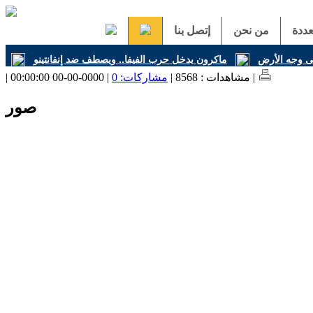
ددة
من نحن
إتصل بنا
على وجه الأرض
ماكرون يدخل حرب الفيفا.. ويصطف ضد إنفانتينو
| 0000-00-00 00:00:00 |
| مشاهدات : 8568 |
مشاركات: 0
صور