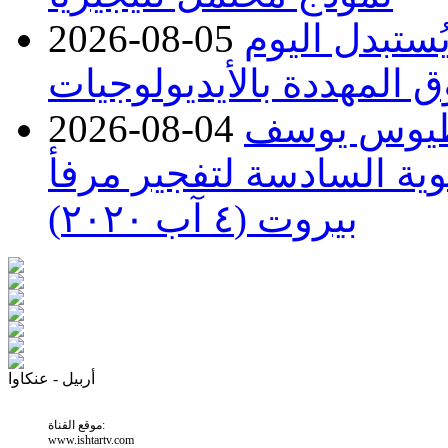
يُستبدل اليوم
2026-08-05
 المهددة بالأيديولوجيات
اطيوس يوسف
2026-08-04
وية السادسة لتفجير مرفأ
بيروت (٤ آب ٢٠٢٠)
أربيل - عنكاوا
موقع القناة:
www.ishtartv.com