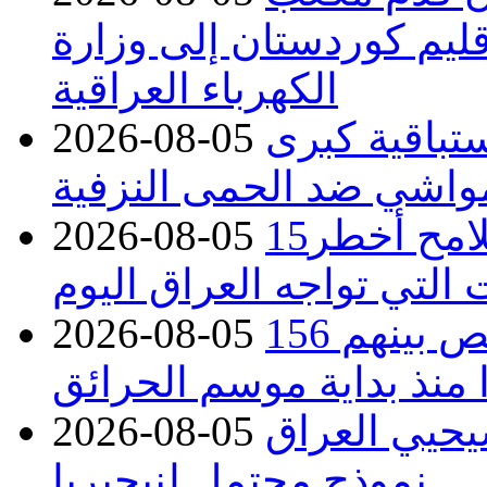
قليم كوردستان إلى وزارة
الكهرباء العراقية
تباقية كبرى
2026-08-05
واشي ضد الحمى النزفية
15كارثة بيئية ومناخية ترسم ملامح أخطر
2026-08-05
 التي تواجه العراق اليوم
حرائق فرنسا.. توقيف 402 شخص بينهم 156
2026-08-05
منذ بداية موسم الحرائق
يحيي العراق
2026-08-05
نموذج محتمل لنيجيريا