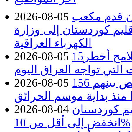
دء توريد 100 مليون قدم مكعب
2026-08-05
قليم كوردستان إلى وزارة
الكهرباء العراقية
15كارثة بيئية ومناخية ترسم ملامح أخطر
2026-08-05
 التي تواجه العراق اليوم
حرائق فرنسا.. توقيف 402 شخص بينهم 156
2026-08-05
منذ بداية موسم الحرائق
يم كوردستان
2026-08-04
انخفض إلى أقل من 10%