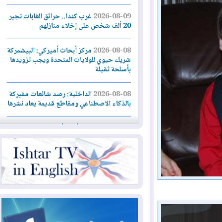
2026-08-09
غرب كندا.. حرائق الغابات تجبر
20 ألف شخص على إخلاء منازلهم
2026-08-08
مركز أبحاث أميركي: البيشمركة
شريك حيوي للولايات المتحدة ويجب تزويدها
بأسلحة ثقيلة
2026-08-08
الداخلية: رصد شائعات مفبركة
بالذكاء الاصطناعي ومقاطع قديمة يعاد نشرها
2026-08-08
دعم أمني أمريكي بمليار دولار
لإدارة رئيس كولومبيا الجديد
2026-08-07
حكومة إقليم كوردستان ترفض
قرار "دانة غاز" و"نفط الهلال" بتزويد بغداد
بالغاز دون موافقتها
2026-08-07
القوات المسلحة العراقية: خطة
أمنية لإجهاض هجمة محتملة على السعودية