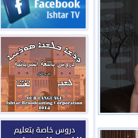
2026-08-07
الاستخبارات الأميركية: بوتين
قد يختبر تماسك الناتو بهجوم محدود
2026-08-06
نيجيرفان بارزاني حول اجتماع
"إدارة الدولة": أكدنا دعم تنفيذ البرنامج
الحكومي وأهمية حصر السلاح
2026-08-06
ائتلاف ادارة الدولة: من
يقومون بسلوك يهدد امن البلاد خارجون عن
القانون يجب محاربتهم
2026-08-06
بعد هجومين قرب باب المندب..
تحذيرات من تصعيد يهدد الملاحة في البحر
الأحمر
2026-08-06
مئات القاصرين بلا مأوى.. أزمة
سبتة تتصاعد وتضغط على مدريد
2026-08-05
لمدة عام.. بدء توريد 100