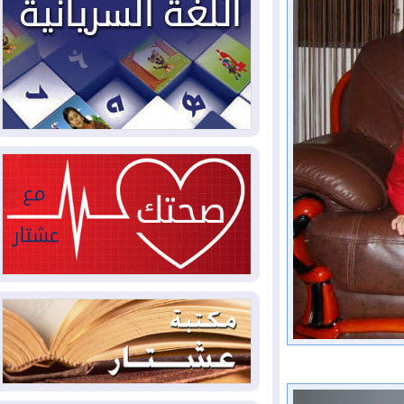
مليون قدم مكعب يومياً من غاز كورمور في
إقليم كوردستان إلى وزارة الكهرباء العراقية
2026-08-05
15كارثة بيئية ومناخية ترسم
ملامح أخطر التحديات التي تواجه العراق
اليوم
2026-08-05
حرائق فرنسا.. توقيف 402
شخص بينهم 156 قاصرا منذ بداية موسم
الحرائق
2026-08-04
سومو: إنتاج النفط في إقليم
كوردستان انخفض إلى أقل من 10%
2026-08-04
ملفات حقبة الكاظمي تعود إلى
الواجهة.. أنباء عن مراجعات قضائية
وتحقيقات أوسع في قضايا فساد
2026-08-04
بيترو يشكو تزوير الانتخابات
الرئاسية ويحذر من "حرب أهلية" في