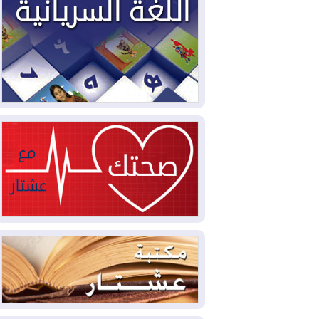
سبتة تتصاعد وتضغط على مدريد
2026-08-05
لمدة عام.. بدء توريد 100
مليون قدم مكعب يومياً من غاز كورمور في
إقليم كوردستان إلى وزارة الكهرباء العراقية
2026-08-05
15كارثة بيئية ومناخية ترسم
ملامح أخطر التحديات التي تواجه العراق
اليوم
2026-08-05
حرائق فرنسا.. توقيف 402
شخص بينهم 156 قاصرا منذ بداية موسم
الحرائق
2026-08-04
سومو: إنتاج النفط في إقليم
كوردستان انخفض إلى أقل من 10%
2026-08-04
ملفات حقبة الكاظمي تعود إلى
الواجهة.. أنباء عن مراجعات قضائية
وتحقيقات أوسع في قضايا فساد