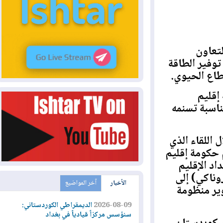
اون
ير الطاقة
ع الحيوي.
ليم
بة تسنمه
لقاء الذي
ومة إقليم
الإقليم
اكي) إلى
الأخبار
آخر المواضيع
 منظومة
2026-08-09
الديمقراطي الكوردستاني:
سنؤسس مركزاً قيادياً في بغداد