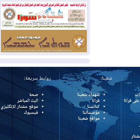
2026-08-04
بيترو يشكو تزوير الانتخابات
الرئاسية ويحذر من "حرب أهلية" في
كولومبيا
2026-08-03
رئيس إقليم كوردستان في
دمشق في زيارة رسمية
المزيد
شعبنا:
روابط سريعة:
شهداء شعبنا
صحة
رانا
قرانا
البث المباشر
كنائسنا
موقع عشتار الإنگليزي
مؤسساتنا
فيسبوك
مواقع شعبنا