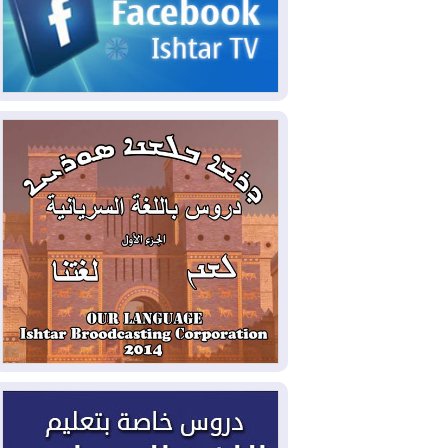
2026-08-07
القوات المسلحة العراقية: خطة
أمنية لإجهاض هجمة محتملة على السعودية
2026-08-07
الاستخبارات الأميركية: بوتين
قد يختبر تماسك الناتو بهجوم محدود
2026-08-06
نيجيرفان بارزاني حول اجتماع
"إدارة الدولة": أكدنا دعم تنفيذ البرنامج
الحكومي وأهمية حصر السلاح
2026-08-06
ائتلاف ادارة الدولة: من
يقومون بسلوك يهدد امن البلاد خارجون عن
القانون يجب محاربتهم
2026-08-06
بعد هجومين قرب باب المندب..
تحذيرات من تصعيد يهدد الملاحة في البحر
الأحمر
2026-08-06
مئات القاصرين بلا مأوى.. أزمة