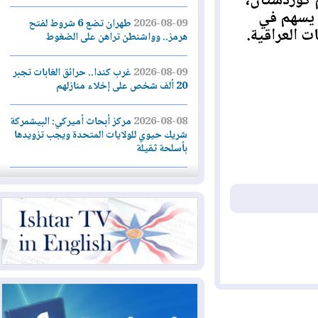
وردستان،
سهم في
2026-08-09
طهران تضع 6 شروط لفتح
لعراقية.
هرمز.. وواشنطن تراهن على الضغوط
2026-08-09
غرب كندا.. حرائق الغابات تجبر
20 ألف شخص على إخلاء منازلهم
2026-08-08
مركز أبحاث أميركي: البيشمركة
شريك حيوي للولايات المتحدة ويجب تزويدها
بأسلحة ثقيلة
2026-08-08
الداخلية: رصد شائعات مفبركة
بالذكاء الاصطناعي ومقاطع قديمة يعاد نشرها
2026-08-08
دعم أمني أمريكي بمليار دولار
لإدارة رئيس كولومبيا الجديد
2026-08-07
حكومة إقليم كوردستان ترفض
قرار "دانة غاز" و"نفط الهلال" بتزويد بغداد
بالغاز دون موافقتها