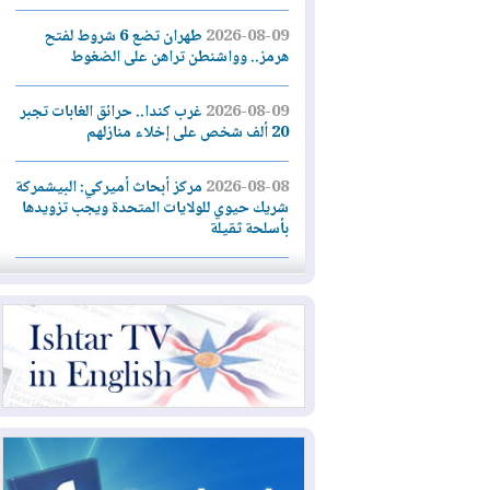
2026-08-09
طهران تضع 6 شروط لفتح
هرمز.. وواشنطن تراهن على الضغوط
2026-08-09
غرب كندا.. حرائق الغابات تجبر
20 ألف شخص على إخلاء منازلهم
2026-08-08
مركز أبحاث أميركي: البيشمركة
شريك حيوي للولايات المتحدة ويجب تزويدها
بأسلحة ثقيلة
2026-08-08
الداخلية: رصد شائعات مفبركة
بالذكاء الاصطناعي ومقاطع قديمة يعاد نشرها
2026-08-08
دعم أمني أمريكي بمليار دولار
لإدارة رئيس كولومبيا الجديد
2026-08-07
حكومة إقليم كوردستان ترفض
قرار "دانة غاز" و"نفط الهلال" بتزويد بغداد
بالغاز دون موافقتها