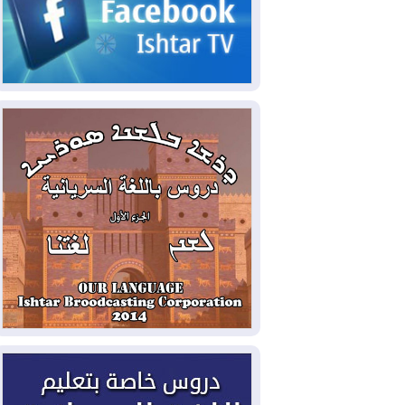
2026-08-07
القوات المسلحة العراقية: خطة
أمنية لإجهاض هجمة محتملة على السعودية
2026-08-07
الاستخبارات الأميركية: بوتين
قد يختبر تماسك الناتو بهجوم محدود
2026-08-06
نيجيرفان بارزاني حول اجتماع
"إدارة الدولة": أكدنا دعم تنفيذ البرنامج
الحكومي وأهمية حصر السلاح
2026-08-06
ائتلاف ادارة الدولة: من
يقومون بسلوك يهدد امن البلاد خارجون عن
القانون يجب محاربتهم
2026-08-06
بعد هجومين قرب باب المندب..
تحذيرات من تصعيد يهدد الملاحة في البحر
الأحمر
2026-08-06
مئات القاصرين بلا مأوى.. أزمة