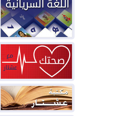
سبتة تتصاعد وتضغط على مدريد
2026-08-05
لمدة عام.. بدء توريد 100
مليون قدم مكعب يومياً من غاز كورمور في
إقليم كوردستان إلى وزارة الكهرباء العراقية
2026-08-05
15كارثة بيئية ومناخية ترسم
ملامح أخطر التحديات التي تواجه العراق
اليوم
2026-08-05
حرائق فرنسا.. توقيف 402
شخص بينهم 156 قاصرا منذ بداية موسم
الحرائق
2026-08-04
سومو: إنتاج النفط في إقليم
كوردستان انخفض إلى أقل من 10%
2026-08-04
ملفات حقبة الكاظمي تعود إلى
الواجهة.. أنباء عن مراجعات قضائية
وتحقيقات أوسع في قضايا فساد