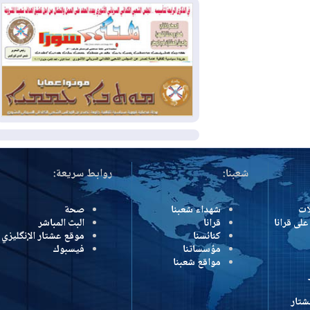
2026-08-04
بيترو يشكو تزوير الانتخابات
الرئاسية ويحذر من "حرب أهلية" في
كولومبيا
2026-08-03
رئيس إقليم كوردستان في
دمشق في زيارة رسمية
المزيد
شعبنا:
روابط سريعة:
شهداء شعبنا
صحة
رانا
قرانا
البث المباشر
كنائسنا
موقع عشتار الإنگليزي
مؤسساتنا
فيسبوك
مواقع شعبنا