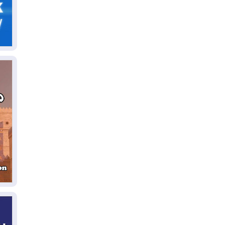
06
سب
05
مل
إق
05
مل
ال
05
ال
04
كو
04
ال
وت