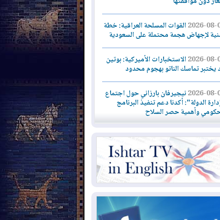
لغاز دون موافقتها
2026-08-
القوات المسلحة العراقية: خطة
نية لإجهاض هجمة محتملة على السعودية
2026-08-
الاستخبارات الأميركية: بوتين
 يختبر تماسك الناتو بهجوم محدود
2026-08-
نيجيرفان بارزاني حول اجتماع
دارة الدولة": أكدنا دعم تنفيذ البرنامج
حكومي وأهمية حصر السلاح
2026-08-
ائتلاف ادارة الدولة: من
ومون بسلوك يهدد امن البلاد خارجون عن
قانون يجب محاربتهم
2026-08-
بعد هجومين قرب باب المندب..
ذيرات من تصعيد يهدد الملاحة في البحر
أحمر