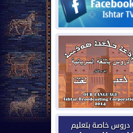
2026-08-
مئات القاصرين بلا مأوى.. أزمة
تة تتصاعد وتضغط على مدريد
2026-08-
لمدة عام.. بدء توريد 100
يون قدم مكعب يومياً من غاز كورمور في
ليم كوردستان إلى وزارة الكهرباء العراقية
2026-08-
15كارثة بيئية ومناخية ترسم
امح أخطر التحديات التي تواجه العراق
يوم
2026-08-
حرائق فرنسا.. توقيف 402
شخص بينهم 156 قاصرا منذ بداية موسم
حرائق
2026-08-
سومو: إنتاج النفط في إقليم
ردستان انخفض إلى أقل من 10%
2026-08-
ملفات حقبة الكاظمي تعود إلى
واجهة.. أنباء عن مراجعات قضائية
حقيقات أوسع في قضايا فساد