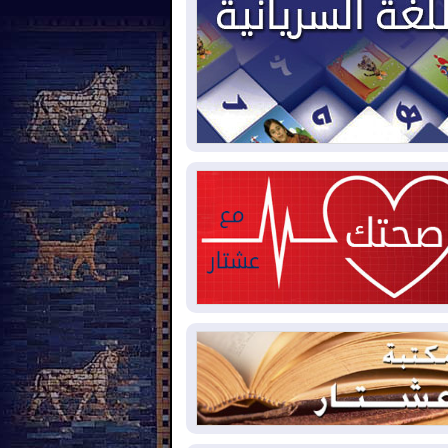
2026-08-
بيترو يشكو تزوير الانتخابات
رئاسية ويحذر من "حرب أهلية" في
لومبيا
2026-08-
رئيس إقليم كوردستان في
شق في زيارة رسمية
2026-08-
العراق يؤكد مجدداً التزامه
نع الهجمات على الدول المجاورة
2026-08-
العجز والاقتراض يطوقان
المالية العراقية.. اقتراض يتجاوز 3 تريليونات
نار!
2026-08-
كوبا تغرق في الظلام مجددا
نهيار الشبكة الكهربائية
2026-08-
أوامر بإجلاء 60 ألف شخص