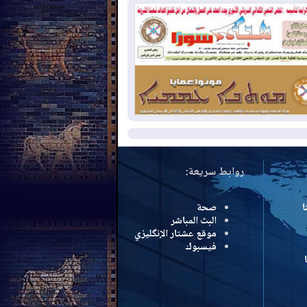
بب الحرائق في ولاية واشنطن
2026-08-
مشروع "حسابي" يُمهل
موظفين حتى نهاية أغسطس لاستلام
اقاتهم المصرفية
2026-08-
دمشق وعمّان تحذران بغداد:
 هجوم من أراضي العراق سيواجه برد
مزيد
روابط سريعة:
ا
صحة
البث المباشر
موقع عشتار الإنگليزي
فيسبوك