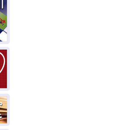
04
ال
كو
03
دم
03
بم
03
دي
03
وا
03