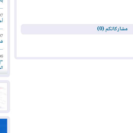
با
07
أم
مشاركاتكم (0)
07
قد
06
"إ
ال
06
يق
ال
06
تح
ال