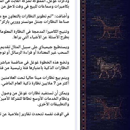
وذكرت غوغل، المملوكة لشركة ألفابت في الم
بكاميرات وسماعات للبيع في وقت لاحق من ال
وأضافت: "تم تطوير النظارات بالتعاون مع ش
صناعة النظارات جنتل مونستر ووربي باركر"
وتتيح الكاميرا المدمجة في النظارة المعلو
بطرح الأسئلة عن الأشياء التي يراها.
ويستطيع جيميناي على سبيل المثال تقديم 
السحب غير المعتادة أو قراءة الرسائل أو توج
وتضع هذه الخطوة غوغل في منافسة مباشرة 
النظارات الذكية باعتبارها فئة رئيسية من فئ
ويتم بيع نظارات ميتا حاليا تحت العلامتين 
أكثر من 7 ملايين نظارة ذكية العام الماضي.
ويمكن أن تستفيد نظارات غوغل من وصول م
ونظام الخدمات الأوسع نطاقا للشركة الأميرك
والتطبيقات الأخرى.
في الوقت نفسه تتحدث تقارير إعلامية عن تطو