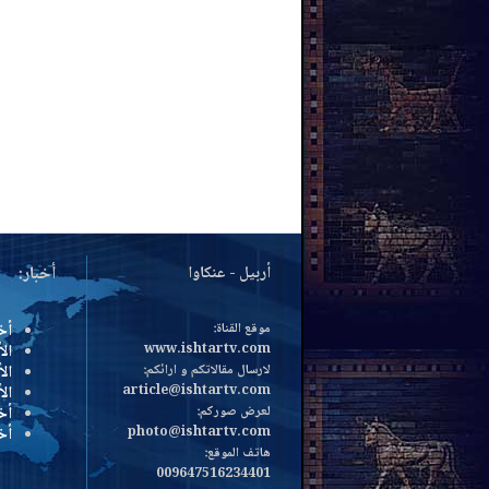
أربيل - عنكاوا
أخبار:
موقع القناة:
أخ
www.ishtartv.com
الأ
لارسال مقالاتكم و ارائكم:
الأ
article@ishtartv.com
ال
لعرض صوركم:
أخ
photo@ishtartv.com
أخ
هاتف الموقع:
009647516234401