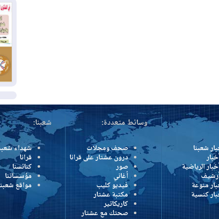
بس
02
ال
بط
02
أي
ال
وسائط متعددة:
شعبنا:
بار شعبنا
صحف ومجلات
شهداء شعبن
خبار
درون عشتار على قرانا
قرانا
خبار الرياضية
صور
كنائسنا
أرشيف
أغاني
مؤسساتنا
بار منوعة
فيديو كليب
مواقع شعبنا
بار كنسية
مكتبة عشتار
كاريكاتير
صحتك مع عشتار