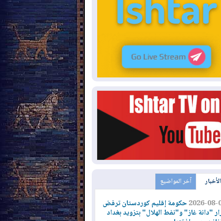
الأخبار
آخر المواضيع
2026-08-
حكومة إقليم كوردستان ترفض
ار "دانة غاز" و"نفط الهلال" بتزويد بغداد