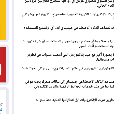
ؤتمر السنوي لمطوري غوغل آي/أو، أنها ستطرح نظارتين مزودتين
عام الحالي.
ركة الإلكترونيات الكورية الجنوبية سامسونغ إلكترونيكس وشركتي
.
مات لمساعد الذكاء الاصطناعي جيميناي آيه. آي، وتسمح للمستخدم
أراء عملاء بشأن مطعم موجود بجوار المستخدم، أو شرح تكوينات
يه المستخدم أثناء السير.
بصورة أكبر مع ميتا بلاتفورمز، التي أمضت سنوات في تطوير
ات منتجاتها.
التجاريتين الشهيرتين في عالم النظارات ري-بان وأوكلي، حيث باعت
ساعد الذكاء الاصطناعي جيميناي إلى بيانات محرك بحث غوغل
ية بما في ذلك خدمات الخرائط الرقمية والبريد الإلكتروني
ير شركة الإلكترونيات آبل لنظاراتها الذكية منذ سنوات.
07
قر