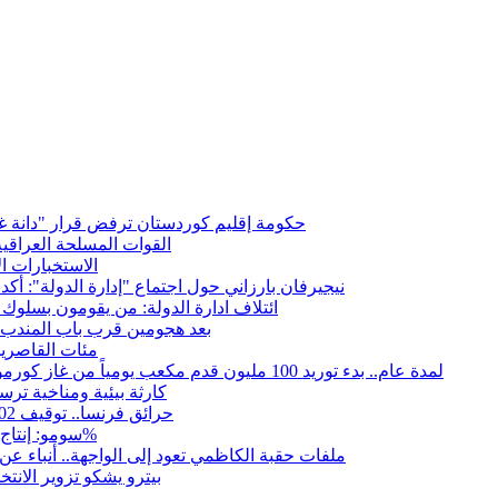
حكومة إقليم كوردستان ترفض قرار "دانة غاز"
القوات المسلحة العراقي
الاستخبارات ال
نيجيرفان بارزاني حول اجتماع "إدارة الدولة": أكد
ائتلاف ادارة الدولة: من يقومون بسلوك 
بعد هجومين قرب باب المندب.. 
مئات القاصرين
لمدة عام.. بدء توريد 100 مليون قدم مكعب يومياً من غاز كورمور في إقليم كوردستان إلى وزارة الكهرباء العراقية
15كارثة بيئية ومناخية تر
حرائق فرنسا.. توقيف 402 شخص بينهم 156 قاصرا منذ بداية موسم الحرائق
سومو: إنتاج النفط في إقليم كوردستان انخفض إلى أقل من 10%
ملفات حقبة الكاظمي تعود إلى الواجهة.. أنباء 
بيترو يشكو تزوير الانت
ر