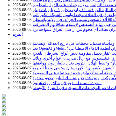
د مجدداً التزامه بمنع الهجمات على الدول المجاورة
2026-08-03
2026-08-03
با تغرق في الظلام مجددا وانهيار الشبكة الكهربائية
2026-08-03
ية واشنطن
2026-08-03
 حتى نهاية أغسطس لاستلام بطاقاتهم المصرفية
2026-08-02
ان بغداد: أي هجوم من أراضي العراق سيواجه برد
2026-08-02
المزيد
 ومأساة سميل: محطات في تاريخ العدالة الإنسانية
2026-08-07
 حوادث اختراق أنظمة الذكاء الاصطناعي؟
2026-08-07
.. عقار يعطل مقاومة بعض أنواع السرطان للعلاج
2026-08-07
2026-08-07
 و"نفط الهلال" بتزويد بغداد بالغاز دون موافقتها
2026-08-07
 "الشهيد الآشوري": كوردستان ستبقى وطناً للجميع
2026-08-07
ة: خطة أمنية لإجهاض هجمة محتملة على السعودية
2026-08-07
أميركية: بوتين قد يختبر تماسك الناتو بهجوم محدود
2026-08-07
العيادة المتنقلة تزور قرية (افزروك شينو)
2026-08-06
درات لدعم المجتمعات المسيحية في الشرق الاوسط
2026-08-06