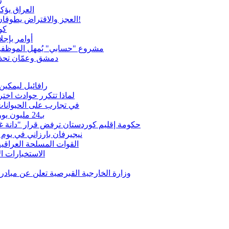
العراق يؤك
العجز والاقتراض يطوقان المالية العراقية.. اقتراض يتجاوز 3 تريليونات دينار!
كو
أوامر بإجلاء 60 ألف شخص بسبب الحرائق في ولا
مشروع "حسابي" يُمهل الموظفين
دمشق وعمّان تحذر
رافائيل ليمكين
بعد OpenAI وMeta.. لماذا تتكرر
في تجارب على الحيوانات
بـ24 مليون يورو.. فينيسيوس مع ريال مدريد 6 أعوام أخرى وللأبد
حكومة إقليم كوردستان ترفض قرار "دانة غاز"
نيجيرفان بارزاني في يوم
القوات المسلحة العراقي
الاستخبارات ال
وزارة الخارجية القبرصية تعلن عن مبا