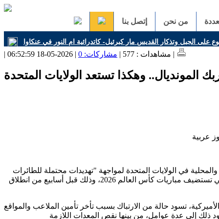
ددة
من نحن
إتصل بنا
 على الجبل وتذكار القديس مار كبرئيل- كاتدرائية ام النور في عنكاوا
| 2026-05-18 06:52:59 |
| مشاهدات : 577 |
مشاركات: 0
بك المونديال.. وهكذا تستعد الولايات المتحدة
والمحلية في الولايات المتحدة لمواجهة "تهديدات محتملة للطائرات
المسيّرة"، في الملاعب التي تستضيف مباريات كأس العالم 2026، وذلك قبل أسابيع من انطلاق
ميركية، تسود حالة من الارتباك بسبب تأخر تأمين الملاعب والمواقع
د ذلك إلى عدة عوامل، من بينها نقص المعدات اللازمة