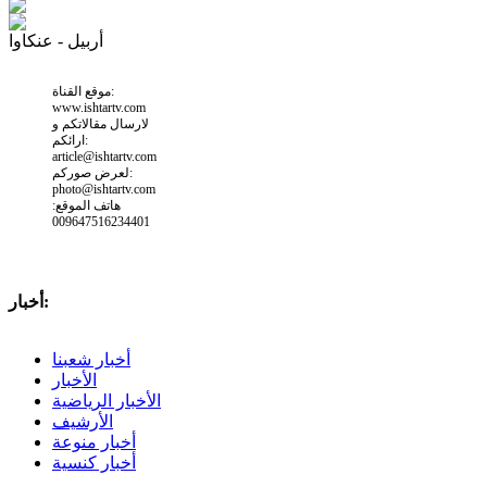
أربيل - عنكاوا
موقع القناة:
www.ishtartv.com
لارسال مقالاتكم و
ارائكم:
article@ishtartv.com
لعرض صوركم:
photo@ishtartv.com
هاتف الموقع:
009647516234401
أخبار:
أخبار شعبنا
الأخبار
الأخبار الرياضية
الأرشيف
أخبار منوعة
أخبار كنسية