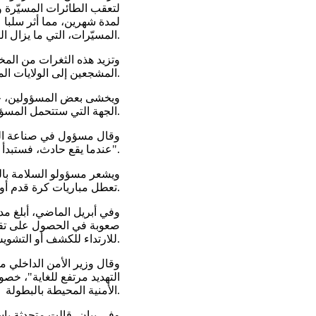
لتعقب الطائرات المسيّرة و
لمدة شهرين، مما أثر سلبا ع
المسيّرات، التي ما يزال الكثير من المسؤولين يحاولون فهمها.
وتزيد هذه الثغرات من المخ
المشجعين إلى الولايات المتحدة والمكسيك وكندا.
ويخشى بعض المسؤولين، خصو
الجهة التي ستتحمل المسؤولية إذا وقع أي خلل.
وقال مسؤول في صناعة الط
عندما يقع حادث، فستبدأ موجة كبيرة من تبادل الاتهامات. الجميع سيبحث عن كبش فداء".
ويشعر مسؤولو السلامة بال
تعطل مباريات كرة قدم أو حتى ربما تعرض الجماهير للإصابة.
وفي أبريل الماضي، أبلغ مد
صعوبة في الحصول على تقني
للارتداء للكشف أو التشويش، بالإضافة إلى أجهزة استشعار للترددات اللاسلكية أو كاميرات.
وقال وزير الأمن الداخلي 
التهديد مرتفع للغاية"، خص
الأمنية المحيطة بالبطولة.
وفي بيان، قالت متحدثة باس