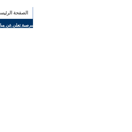
الصفحة الرئيسي
لمتنقلة تزور قرية (افزروك شينو)
وزارة الخارجية القبرصية تعلن عن مب