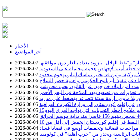
h
الأخبار
آخر المواضيع
 و"نفط الهلال" بتزويد بغداد بالغاز دون موافقتها
2026-08-07
ة: خطة أمنية لإجهاض هجمة محتملة على السعودية
2026-08-07
أميركية: بوتين قد يختبر تماسك الناتو بهجوم محدود
2026-08-07
نا دعم تنفيذ البرنامج الحكومي وأهمية حصر السلاح
2026-08-06
يهدد امن البلاد خارجون عن القانون يجب محاربتهم
2026-08-06
تحذيرات من تصعيد يهدد الملاحة في البحر الأحمر
2026-08-06
 بلا مأوى.. أزمة سبتة تتصاعد وتضغط على مدريد
2026-08-06
2026-08-05
سم ملامح أخطر التحديات التي تواجه العراق اليوم
2026-08-05
2026-08-05
2026-08-04
عن مراجعات قضائية وتحقيقات أوسع في قضايا فساد
2026-08-04
خابات الرئاسية ويحذر من "حرب أهلية" في كولومبيا
2026-08-04
ئيس إقليم كوردستان في دمشق في زيارة رسمية
2026-08-03