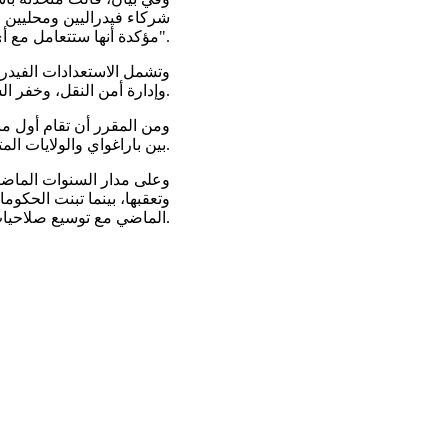
شركاء فيدراليين ومحليين 
مؤكدة أنها ستتعامل مع أي تهديدات "في الوقت الفعلي".
وتشمل الاستعدادات الفيدرال
وإدارة أمن النقل، وخفر السواحل، وجهاز الخدمة السرية.
بين باراغواي والولايات المتحدة، بعد يوم واحد من الافتتاح.
وعلى مدار السنوات الماضي
وتعقبها، بينما تبنت الحكو
الماضي مع توسيع صلاحيات مكافحة الطائرات المسيّرة في قانون السياسات الدفاعية.