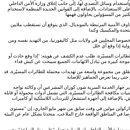
استخدام وسائل التصدي لها، إلى جانب إغلاق وزارة الأمن الداخلي
لى الاستعدادات، بالإضافة إلى القوانين الجديدة المنظمة لاستخدام
اوف الأمنية المرتبطة بالمونديال، الذي يتوقع أن تستقطب ملايين
صا المحليين في ولايات مثل كاليفورنيا، من التهديد نفسه ومن
ائرات المسيّرة، طلب عدم الكشف عن هويته: "إذا وقع حادث أو
قلق من مجموعة واسعة من تهديدات محتملة للطائرات المسيّرة، قد
ير جهاز الخدمة السرية شون كوران المشرعين أن وكالته تواجه
ات مكافحة الطائرات المسيّرة، التي تشمل أدوات محمولة أو قابلة
ماركواين مولين في وقت سابق من شهر مايو الجاري، إن "مستوى
وصا في المناطق الواقعة خارج الملاعب، متحدثا بشكل عام عن البيئة
م وزارة الأمن الداخلي إن الوزارة تعمل "على مدار الساعة" مع