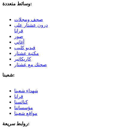
وسائط متعددة:
صحف ومجلات
درون عشتار على
قرانا
صور
أغاني
فيديو كليب
مكتبة عشتار
كاريكاتير
صحتك مع عشتار
شعبنا:
شهداء شعبنا
قرانا
كنائسنا
مؤسساتنا
مواقع شعبنا
روابط سريعة: