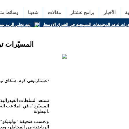
ة
الأخبار
برامج عشتار
مقالات
شعبنا
وسائط متع
ادرات لدعم المجتمعات المسيحية في الشرق الاوسط
عيد تجلي الرب يسوع
المسيّرات تر
عشتارتيفي كوم- سكاي نيوز عربية/
تستعد السلطات الفيدرالية 
البطولة.
وبحسب صحيفة "بوليتيكو"الأ
الرياضية من المخاطر، ويعو