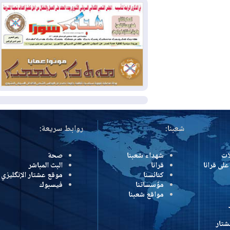
2026-08-04
بيترو يشكو تزوير الانتخابات
الرئاسية ويحذر من "حرب أهلية" في
كولومبيا
2026-08-03
رئيس إقليم كوردستان في
دمشق في زيارة رسمية
المزيد
شعبنا:
روابط سريعة:
شهداء شعبنا
صحة
رانا
قرانا
البث المباشر
كنائسنا
موقع عشتار الإنگليزي
مؤسساتنا
فيسبوك
مواقع شعبنا