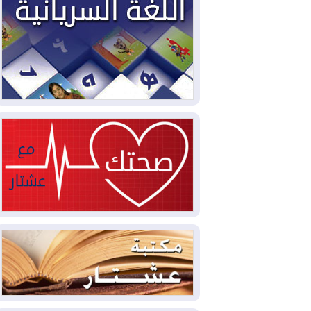
سبتة تتصاعد وتضغط على مدريد
2026-08-05
لمدة عام.. بدء توريد 100
مليون قدم مكعب يومياً من غاز كورمور في
إقليم كوردستان إلى وزارة الكهرباء العراقية
2026-08-05
15كارثة بيئية ومناخية ترسم
ملامح أخطر التحديات التي تواجه العراق
اليوم
2026-08-05
حرائق فرنسا.. توقيف 402
شخص بينهم 156 قاصرا منذ بداية موسم
الحرائق
2026-08-04
سومو: إنتاج النفط في إقليم
كوردستان انخفض إلى أقل من 10%
2026-08-04
ملفات حقبة الكاظمي تعود إلى
الواجهة.. أنباء عن مراجعات قضائية
وتحقيقات أوسع في قضايا فساد