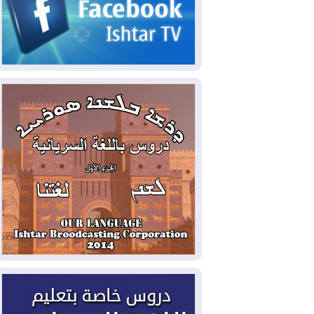
2026-08-07
القوات المسلحة العراقية: خطة
أمنية لإجهاض هجمة محتملة على السعودية
2026-08-07
الاستخبارات الأميركية: بوتين
قد يختبر تماسك الناتو بهجوم محدود
2026-08-06
نيجيرفان بارزاني حول اجتماع
"إدارة الدولة": أكدنا دعم تنفيذ البرنامج
الحكومي وأهمية حصر السلاح
2026-08-06
ائتلاف ادارة الدولة: من
يقومون بسلوك يهدد امن البلاد خارجون عن
القانون يجب محاربتهم
2026-08-06
بعد هجومين قرب باب المندب..
تحذيرات من تصعيد يهدد الملاحة في البحر
الأحمر
2026-08-06
مئات القاصرين بلا مأوى.. أزمة