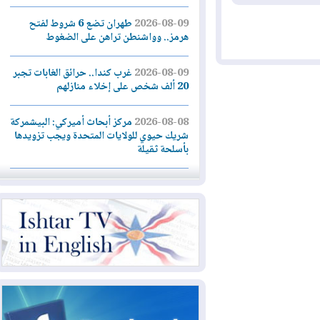
2026-08-09
طهران تضع 6 شروط لفتح
هرمز.. وواشنطن تراهن على الضغوط
2026-08-09
غرب كندا.. حرائق الغابات تجبر
20 ألف شخص على إخلاء منازلهم
2026-08-08
مركز أبحاث أميركي: البيشمركة
شريك حيوي للولايات المتحدة ويجب تزويدها
بأسلحة ثقيلة
2026-08-08
الداخلية: رصد شائعات مفبركة
بالذكاء الاصطناعي ومقاطع قديمة يعاد نشرها
2026-08-08
دعم أمني أمريكي بمليار دولار
لإدارة رئيس كولومبيا الجديد
2026-08-07
حكومة إقليم كوردستان ترفض
قرار "دانة غاز" و"نفط الهلال" بتزويد بغداد
بالغاز دون موافقتها