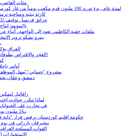
مئات القاصرين
لمدة عام.. بدء توريد 100 مليون قدم مكعب يومياً من غاز كورمور في إقليم كوردستان إلى وزارة الكهرباء العراقية
15كارثة بيئية ومناخية تر
حرائق فرنسا.. توقيف 402 شخص بينهم 156 قاصرا منذ بداية موسم الحرائق
سومو: إنتاج النفط في إقليم كوردستان انخفض إلى أقل من 10%
ملفات حقبة الكاظمي تعود إلى الواجهة.. أنباء 
بيترو يشكو تزوير الانت
ر
العراق يؤك
العجز والاقتراض يطوقان المالية العراقية.. اقتراض يتجاوز 3 تريليونات دينار!
كو
أوامر بإجلاء 60 ألف شخص بسبب الحرائق في ولا
مشروع "حسابي" يُمهل الموظفين
دمشق وعمّان تحذر
رافائيل ليمكين
بعد OpenAI وMeta.. لماذا تتكرر
في تجارب على الحيوانات
بـ24 مليون يورو.. فينيسيوس مع ريال مدريد 6 أعوام أخرى وللأبد
حكومة إقليم كوردستان ترفض قرار "دانة غاز"
نيجيرفان بارزاني في يوم
القوات المسلحة العراقي
الاستخبارات ال