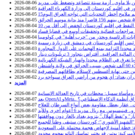
 بلا مأوى.. أزمة سبتة تتصاعد وتضغط على مدريد
2026-08-06
2026-08-05
سم ملامح أخطر التحديات التي تواجه العراق اليوم
2026-08-05
2026-08-05
2026-08-04
عن مراجعات قضائية وتحقيقات أوسع في قضايا فساد
2026-08-04
خابات الرئاسية ويحذر من "حرب أهلية" في كولومبيا
2026-08-04
ئيس إقليم كوردستان في دمشق في زيارة رسمية
2026-08-03
د مجدداً التزامه بمنع الهجمات على الدول المجاورة
2026-08-03
2026-08-03
با تغرق في الظلام مجددا وانهيار الشبكة الكهربائية
2026-08-03
ية واشنطن
2026-08-03
 حتى نهاية أغسطس لاستلام بطاقاتهم المصرفية
2026-08-02
ان بغداد: أي هجوم من أراضي العراق سيواجه برد
2026-08-02
المزيد
 ومأساة سميل: محطات في تاريخ العدالة الإنسانية
2026-08-07
 حوادث اختراق أنظمة الذكاء الاصطناعي؟
2026-08-07
.. عقار يعطل مقاومة بعض أنواع السرطان للعلاج
2026-08-07
2026-08-07
 و"نفط الهلال" بتزويد بغداد بالغاز دون موافقتها
2026-08-07
 "الشهيد الآشوري": كوردستان ستبقى وطناً للجميع
2026-08-07
ة: خطة أمنية لإجهاض هجمة محتملة على السعودية
2026-08-07
أميركية: بوتين قد يختبر تماسك الناتو بهجوم محدود
2026-08-07