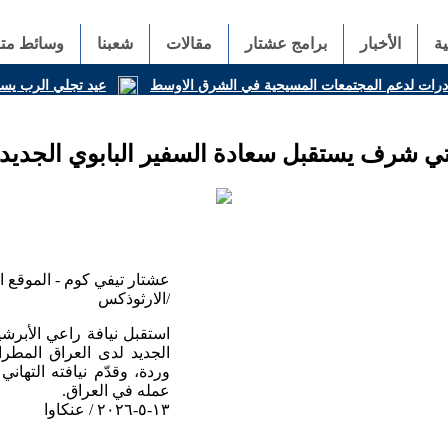
ة
الأخبار
برامج عشتار
مقالات
شعبنا
وسائط متع
ادرات لدعم المجتمعات المسيحية في الشرق الاوسط
عيد تجلي الرب يسوع
تي شرف يستقبل سعادة السفير البابوي الجدي
عشتار تيفي كوم - الموقع 
الارثوذكس/
استقبل نيافة راعي الأبرش
الجديد لدى العراق المط
وردة، وقدّم نيافته التهاني
عمله في العراق.
١٣-٥-٢٠٢٦ / عنكاوا