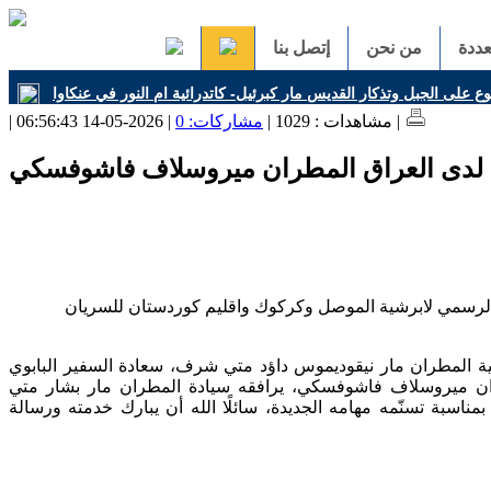
ددة
من نحن
إتصل بنا
 على الجبل وتذكار القديس مار كبرئيل- كاتدرائية ام النور في عنكاوا
| 2026-05-14 06:56:43 |
| مشاهدات : 1029 |
مشاركات: 0
د لدى العراق المطران ميروسلاف فاشوفسكي
الرسمي لابرشية الموصل وكركوك واقليم كوردستان للسريان
ية المطران مار نيقوديموس داؤد متي شرف، سعادة السفير البابوي
ران ميروسلاف فاشوفسكي، يرافقه سيادة المطران مار بشار متي
 بمناسبة تسنّمه مهامه الجديدة، سائلًا الله أن يبارك خدمته ورسالة