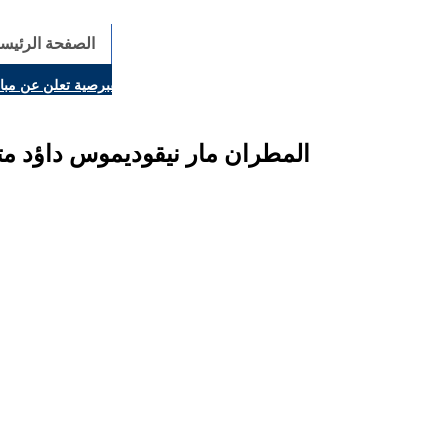
الصفحة الرئيسي
لمتنقلة تزور قرية (افزروك شينو)
وزارة الخارجية القبرصية تعلن عن مب
المطران مار نيقوديموس داؤد م