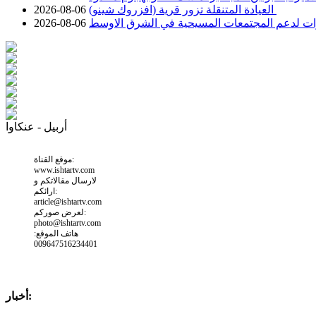
العيادة المتنقلة تزور قرية (افزروك شينو)
2026-08-06
درات لدعم المجتمعات المسيحية في الشرق الاوسط
2026-08-06
أربيل - عنكاوا
موقع القناة:
www.ishtartv.com
لارسال مقالاتكم و
ارائكم:
article@ishtartv.com
لعرض صوركم:
photo@ishtartv.com
هاتف الموقع:
009647516234401
أخبار: