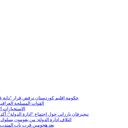
حكومة إقليم كوردستان ترفض قرار "دانة غاز"
القوات المسلحة العراقي
الاستخبارات ال
نيجيرفان بارزاني حول اجتماع "إدارة الدولة": أكد
ائتلاف ادارة الدولة: من يقومون بسلوك 
بعد هجومين قرب باب المندب.. 