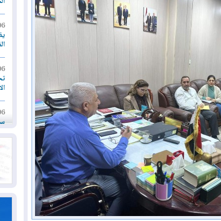
ال
06
يق
ال
06
تح
ال
06
سب
05
مل
إق
05
مل
ال