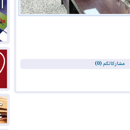
03
دي
03
وا
03
مشاركاتكم (0)
بس
02
ال
بط
02
أي
02