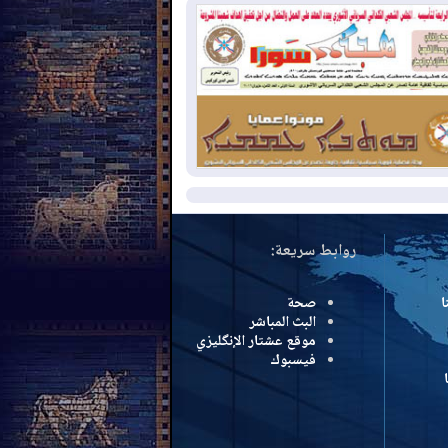
سرائيل تعلقان شن ضربات على إيران
2026-08-
تقرير: الولايات المتحدة تسحب
ظومة باتريوت الدفاعية من أربيل
2026-08-
النفط: اتفاقية ثلاثية لاستئناف
التصدير عبر جيهان بطاقة 750 ألف برميل
مياً
مزيد
روابط سريعة:
ا
صحة
البث المباشر
موقع عشتار الإنگليزي
فيسبوك