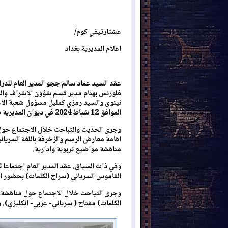
عشتارتيفي كوم/
اعلام المديرية بغداد
عقد السيد عماد سالم ججو المدير العام للدرا
فلورنس بهنام مدير قسم شؤون الاشراف والت
نينوى والسيد رمزي كمليل مسؤول شعبة الاعل
الموافق 12 شباط 2024 في ديوان المديرية في بغداد.
اقامة معارض الرسم والزخرفة باللغة السريان
مناقشة مواضيع تربوية وادارية.
وفي ذات السياق، عقد المدير العام اجتماعا ث
القاموس السرياني (سراج الكلمات) بحضور ال
وجرى التباحت خلال الاجتماع حول مناقشة ا
الكلمات) مفتاح ( سرياني- عربي- انكليزي). و