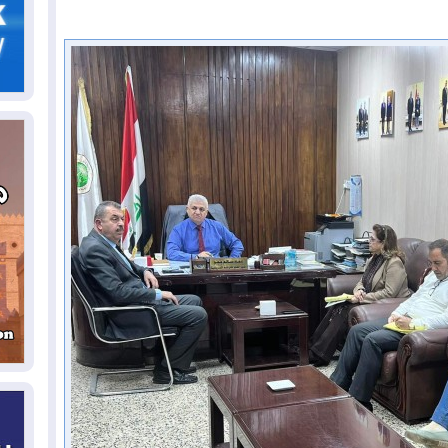
05
ال
04
كو
04
ال
وت
04
ال
كو
03
دم
03
بم