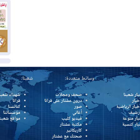
وإ
01
من
01
يو
ال
وسائط متعددة:
شعبنا:
بار شعبنا
صحف ومجلات
شهداء شعبن
خبار
درون عشتار على قرانا
قرانا
خبار الرياضية
صور
كنائسنا
أرشيف
أغاني
مؤسساتنا
بار منوعة
فيديو كليب
مواقع شعبنا
بار كنسية
مكتبة عشتار
كاريكاتير
صحتك مع عشتار