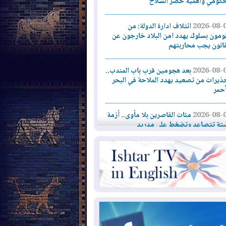
حكومي وأهمية حصر السلاح
2026-08-
ائتلاف ادارة الدولة: من
ومون بسلوك يهدد امن البلاد خارجون عن
قانون يجب محاربتهم
2026-08-
بعد هجومين قرب باب المندب..
ذيرات من تصعيد يهدد الملاحة في البحر
أحمر
2026-08-
مئات القاصرين بلا مأوى.. أزمة
تة تتصاعد وتضغط على مدريد
2026-08-
لمدة عام.. بدء توريد 100
يون قدم مكعب يومياً من غاز كورمور في
ليم كوردستان إلى وزارة الكهرباء العراقية
2026-08-
15كارثة بيئية ومناخية ترسم
امح أخطر التحديات التي تواجه العراق
يوم