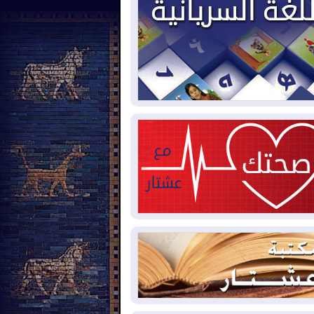
2026-08-
العجز والاقتراض يطوقان
المالية العراقية.. اقتراض يتجاوز 3 تريليونات
نار!
2026-08-
كوبا تغرق في الظلام مجددا
نهيار الشبكة الكهربائية
2026-08-
أوامر بإجلاء 60 ألف شخص
بب الحرائق في ولاية واشنطن
2026-08-
مشروع "حسابي" يُمهل
موظفين حتى نهاية أغسطس لاستلام
اقاتهم المصرفية
2026-08-
دمشق وعمّان تحذران بغداد:
 هجوم من أراضي العراق سيواجه برد
2026-08-
ترامب: الولايات المتحدة