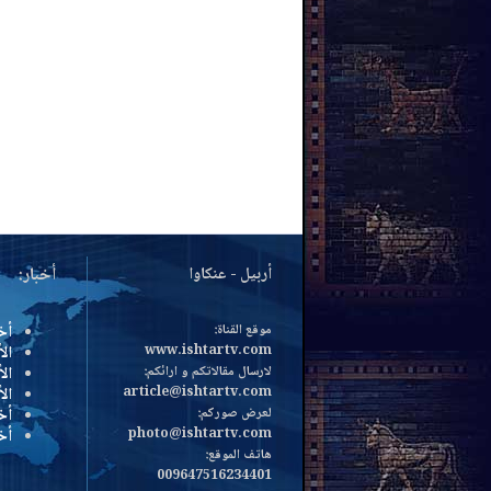
أربيل - عنكاوا
أخبار:
موقع القناة:
أخ
www.ishtartv.com
الأ
لارسال مقالاتكم و ارائكم:
الأ
article@ishtartv.com
ال
لعرض صوركم:
أخ
photo@ishtartv.com
أخ
هاتف الموقع:
009647516234401