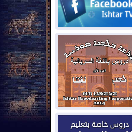
2026-08-
حرائق فرنسا.. توقيف 402
شخص بينهم 156 قاصرا منذ بداية موسم
حرائق
2026-08-
سومو: إنتاج النفط في إقليم
ردستان انخفض إلى أقل من 10%
2026-08-
ملفات حقبة الكاظمي تعود إلى
واجهة.. أنباء عن مراجعات قضائية
حقيقات أوسع في قضايا فساد
2026-08-
بيترو يشكو تزوير الانتخابات
رئاسية ويحذر من "حرب أهلية" في
لومبيا
2026-08-
رئيس إقليم كوردستان في
شق في زيارة رسمية
2026-08-
العراق يؤكد مجدداً التزامه
نع الهجمات على الدول المجاورة