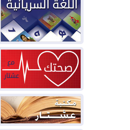
2026-08-03
العجز والاقتراض يطوقان
المالية العراقية.. اقتراض يتجاوز 3 تريليونات
دينار!
2026-08-03
كوبا تغرق في الظلام مجددا
وانهيار الشبكة الكهربائية
2026-08-03
أوامر بإجلاء 60 ألف شخص
بسبب الحرائق في ولاية واشنطن
2026-08-02
مشروع "حسابي" يُمهل
الموظفين حتى نهاية أغسطس لاستلام
بطاقاتهم المصرفية
2026-08-02
دمشق وعمّان تحذران بغداد:
أي هجوم من أراضي العراق سيواجه برد
2026-08-02
ترامب: الولايات المتحدة