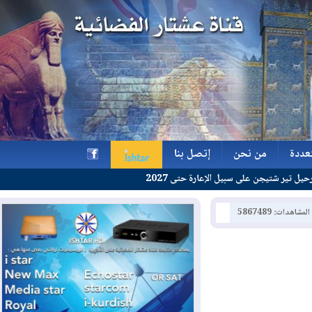
ة
من نحن
إتصل بنا
جن على سبيل الإعارة حتى 2027
ة
من نحن
إتصل بنا
h
: 5867489