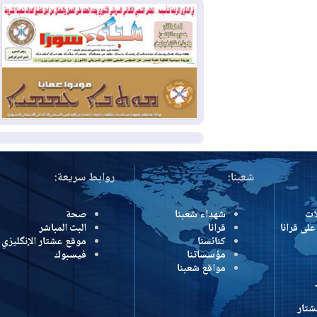
وإسرائيل تعلقان شن ضربات على إيران
2026-08-01
تقرير: الولايات المتحدة تسحب
منظومة باتريوت الدفاعية من أربيل
2026-08-01
النفط: اتفاقية ثلاثية لاستئناف
التصدير عبر جيهان بطاقة 750 ألف برميل
يومياً
المزيد
شعبنا:
روابط سريعة:
شهداء شعبنا
صحة
رانا
قرانا
البث المباشر
كنائسنا
موقع عشتار الإنگليزي
مؤسساتنا
فيسبوك
مواقع شعبنا