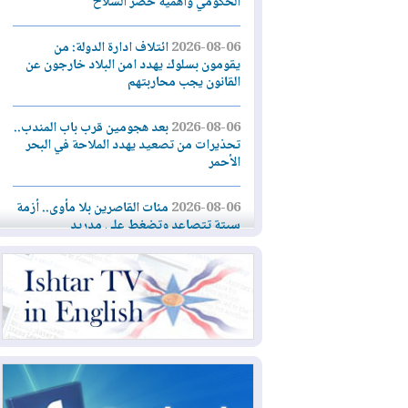
الحكومي وأهمية حصر السلاح
2026-08-06
ائتلاف ادارة الدولة: من
يقومون بسلوك يهدد امن البلاد خارجون عن
القانون يجب محاربتهم
2026-08-06
بعد هجومين قرب باب المندب..
تحذيرات من تصعيد يهدد الملاحة في البحر
الأحمر
2026-08-06
مئات القاصرين بلا مأوى.. أزمة
سبتة تتصاعد وتضغط على مدريد
2026-08-05
لمدة عام.. بدء توريد 100
مليون قدم مكعب يومياً من غاز كورمور في
إقليم كوردستان إلى وزارة الكهرباء العراقية
2026-08-05
15كارثة بيئية ومناخية ترسم
ملامح أخطر التحديات التي تواجه العراق
اليوم