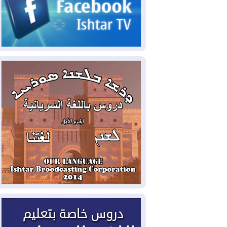
2026-08-05
حرائق فرنسا.. توقيف 402
شخص بينهم 156 قاصرا منذ بداية موسم
الحرائق
2026-08-04
سومو: إنتاج النفط في إقليم
كوردستان انخفض إلى أقل من 10%
2026-08-04
ملفات حقبة الكاظمي تعود إلى
الواجهة.. أنباء عن مراجعات قضائية
وتحقيقات أوسع في قضايا فساد
2026-08-04
بيترو يشكو تزوير الانتخابات
الرئاسية ويحذر من "حرب أهلية" في
كولومبيا
2026-08-03
رئيس إقليم كوردستان في
دمشق في زيارة رسمية
2026-08-03
العراق يؤكد مجدداً التزامه
بمنع الهجمات على الدول المجاورة