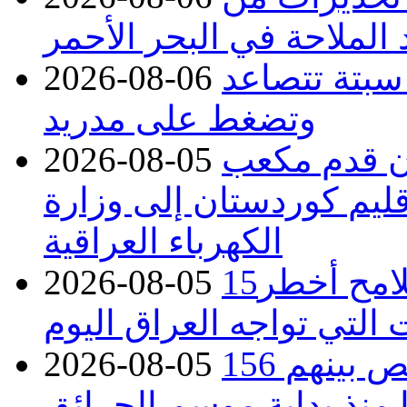
 الملاحة في البحر الأحمر
 سبتة تتصاعد
2026-08-06
وتضغط على مدريد
دء توريد 100 مليون قدم مكعب
2026-08-05
قليم كوردستان إلى وزارة
الكهرباء العراقية
15كارثة بيئية ومناخية ترسم ملامح أخطر
2026-08-05
 التي تواجه العراق اليوم
حرائق فرنسا.. توقيف 402 شخص بينهم 156
2026-08-05
منذ بداية موسم الحرائق