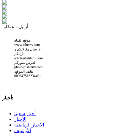
أربيل - عنكاوا
موقع القناة:
www.ishtartv.com
لارسال مقالاتكم و
ارائكم:
article@ishtartv.com
لعرض صوركم:
photo@ishtartv.com
هاتف الموقع:
009647516234401
أخبار:
أخبار شعبنا
الأخبار
الأخبار الرياضية
الأرشيف