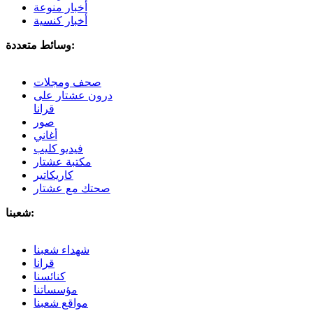
أخبار منوعة
أخبار كنسية
وسائط متعددة:
صحف ومجلات
درون عشتار على
قرانا
صور
أغاني
فيديو كليب
مكتبة عشتار
كاريكاتير
صحتك مع عشتار
شعبنا:
شهداء شعبنا
قرانا
كنائسنا
مؤسساتنا
مواقع شعبنا