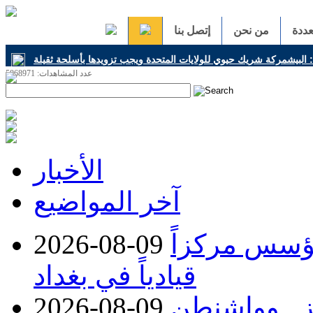
ددة
من نحن
إتصل بنا
البيشمركة شريك حيوي للولايات المتحدة ويجب تزويدها بأسلحة ثقيلة
عدد المشاهدات: 5868971
h
الأخبار
آخر المواضيع
ؤسس مركزاً
2026-08-09
قيادياً في بغداد
 هرمز.. وواشنطن
2026-08-09