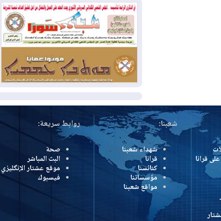
وإسرائيل تعلقان شن ضربات على إيران
2026-08-01
تقرير: الولايات المتحدة تسحب
منظومة باتريوت الدفاعية من أربيل
2026-08-01
النفط: اتفاقية ثلاثية لاستئناف
التصدير عبر جيهان بطاقة 750 ألف برميل
يومياً
المزيد
شعبنا:
روابط سريعة:
شهداء شعبنا
صحة
رانا
قرانا
البث المباشر
كنائسنا
موقع عشتار الإنگليزي
مؤسساتنا
فيسبوك
مواقع شعبنا