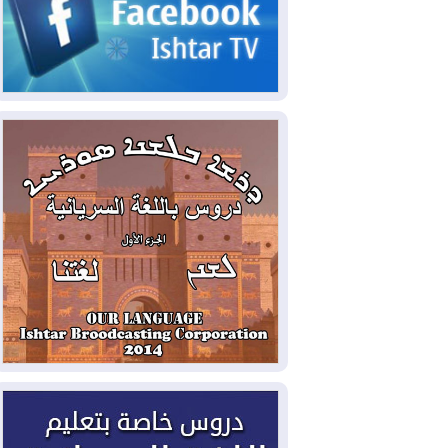
2026-08-05
حرائق فرنسا.. توقيف 402
شخص بينهم 156 قاصرا منذ بداية موسم
الحرائق
2026-08-04
سومو: إنتاج النفط في إقليم
كوردستان انخفض إلى أقل من 10%
2026-08-04
ملفات حقبة الكاظمي تعود إلى
الواجهة.. أنباء عن مراجعات قضائية
وتحقيقات أوسع في قضايا فساد
2026-08-04
بيترو يشكو تزوير الانتخابات
الرئاسية ويحذر من "حرب أهلية" في
كولومبيا
2026-08-03
رئيس إقليم كوردستان في
دمشق في زيارة رسمية
2026-08-03
العراق يؤكد مجدداً التزامه
بمنع الهجمات على الدول المجاورة