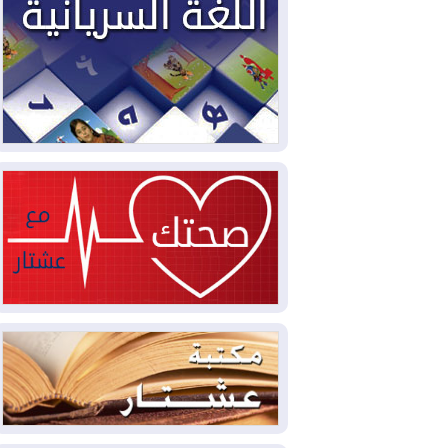
2026-08-03
العجز والاقتراض يطوقان
المالية العراقية.. اقتراض يتجاوز 3 تريليونات
دينار!
2026-08-03
كوبا تغرق في الظلام مجددا
وانهيار الشبكة الكهربائية
2026-08-03
أوامر بإجلاء 60 ألف شخص
بسبب الحرائق في ولاية واشنطن
2026-08-02
مشروع "حسابي" يُمهل
الموظفين حتى نهاية أغسطس لاستلام
بطاقاتهم المصرفية
2026-08-02
دمشق وعمّان تحذران بغداد:
أي هجوم من أراضي العراق سيواجه برد
2026-08-02
ترامب: الولايات المتحدة