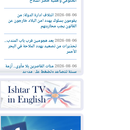
الحكومي وأهمية حصر السلاح
2026-08-06
ائتلاف ادارة الدولة: من
يقومون بسلوك يهدد امن البلاد خارجون عن
القانون يجب محاربتهم
2026-08-06
بعد هجومين قرب باب المندب..
تحذيرات من تصعيد يهدد الملاحة في البحر
الأحمر
2026-08-06
مئات القاصرين بلا مأوى.. أزمة
سبتة تتصاعد وتضغط على مدريد
2026-08-05
لمدة عام.. بدء توريد 100
مليون قدم مكعب يومياً من غاز كورمور في
إقليم كوردستان إلى وزارة الكهرباء العراقية
2026-08-05
15كارثة بيئية ومناخية ترسم
ملامح أخطر التحديات التي تواجه العراق
اليوم