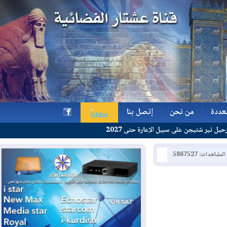
ة
من نحن
إتصل بنا
 على سبيل الإعارة حتى 2027
ة
من نحن
إتصل بنا
h
: 5867527