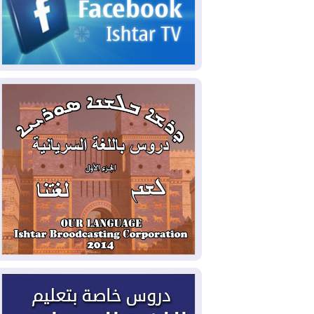
2026-08-05
حرائق فرنسا.. توقيف 402
شخص بينهم 156 قاصرا منذ بداية موسم
الحرائق
2026-08-04
سومو: إنتاج النفط في إقليم
كوردستان انخفض إلى أقل من 10%
2026-08-04
ملفات حقبة الكاظمي تعود إلى
الواجهة.. أنباء عن مراجعات قضائية
وتحقيقات أوسع في قضايا فساد
2026-08-04
بيترو يشكو تزوير الانتخابات
الرئاسية ويحذر من "حرب أهلية" في
كولومبيا
2026-08-03
رئيس إقليم كوردستان في
دمشق في زيارة رسمية
2026-08-03
العراق يؤكد مجدداً التزامه
بمنع الهجمات على الدول المجاورة