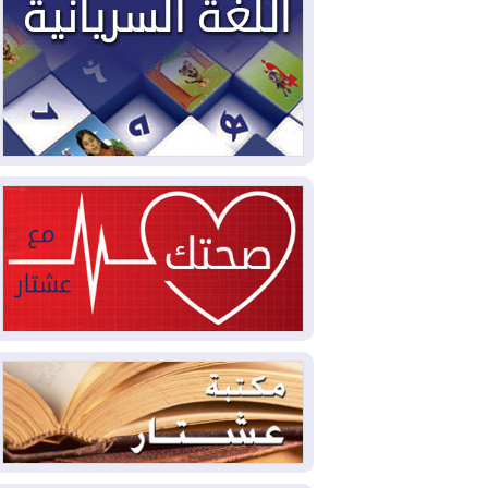
2026-08-03
العجز والاقتراض يطوقان
المالية العراقية.. اقتراض يتجاوز 3 تريليونات
دينار!
2026-08-03
كوبا تغرق في الظلام مجددا
وانهيار الشبكة الكهربائية
2026-08-03
أوامر بإجلاء 60 ألف شخص
بسبب الحرائق في ولاية واشنطن
2026-08-02
مشروع "حسابي" يُمهل
الموظفين حتى نهاية أغسطس لاستلام
بطاقاتهم المصرفية
2026-08-02
دمشق وعمّان تحذران بغداد:
أي هجوم من أراضي العراق سيواجه برد
2026-08-02
ترامب: الولايات المتحدة