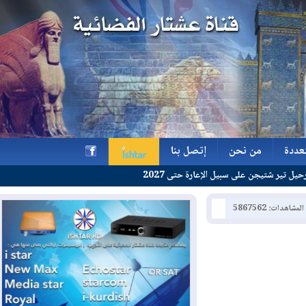
ة
من نحن
إتصل بنا
 على سبيل الإعارة حتى 2027
ة
من نحن
إتصل بنا
h
: 5867562