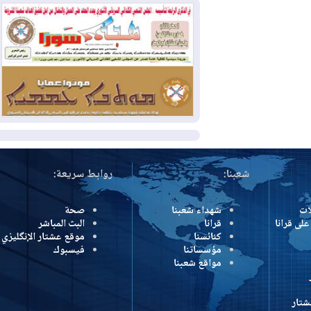
وإسرائيل تعلقان شن ضربات على إيران
2026-08-01
تقرير: الولايات المتحدة تسحب
منظومة باتريوت الدفاعية من أربيل
2026-08-01
النفط: اتفاقية ثلاثية لاستئناف
التصدير عبر جيهان بطاقة 750 ألف برميل
يومياً
المزيد
شعبنا:
روابط سريعة:
شهداء شعبنا
صحة
رانا
قرانا
البث المباشر
كنائسنا
موقع عشتار الإنگليزي
مؤسساتنا
فيسبوك
مواقع شعبنا