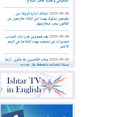
الحكومي وأهمية حصر السلاح
2026-08-06
ائتلاف ادارة الدولة: من
يقومون بسلوك يهدد امن البلاد خارجون عن
القانون يجب محاربتهم
2026-08-06
بعد هجومين قرب باب المندب..
تحذيرات من تصعيد يهدد الملاحة في البحر
الأحمر
2026-08-06
مئات القاصرين بلا مأوى.. أزمة
سبتة تتصاعد وتضغط على مدريد
2026-08-05
لمدة عام.. بدء توريد 100
مليون قدم مكعب يومياً من غاز كورمور في
إقليم كوردستان إلى وزارة الكهرباء العراقية
2026-08-05
15كارثة بيئية ومناخية ترسم
ملامح أخطر التحديات التي تواجه العراق
اليوم