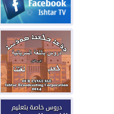
2026-08-07
القوات المسلحة العراقية: خطة
أمنية لإجهاض هجمة محتملة على السعودية
2026-08-07
الاستخبارات الأميركية: بوتين
قد يختبر تماسك الناتو بهجوم محدود
2026-08-06
نيجيرفان بارزاني حول اجتماع
"إدارة الدولة": أكدنا دعم تنفيذ البرنامج
الحكومي وأهمية حصر السلاح
2026-08-06
ائتلاف ادارة الدولة: من
يقومون بسلوك يهدد امن البلاد خارجون عن
القانون يجب محاربتهم
2026-08-06
بعد هجومين قرب باب المندب..
تحذيرات من تصعيد يهدد الملاحة في البحر
الأحمر
2026-08-06
مئات القاصرين بلا مأوى.. أزمة