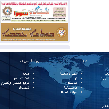
2026-08-04
بيترو يشكو تزوير الانتخابات
الرئاسية ويحذر من "حرب أهلية" في
كولومبيا
2026-08-03
رئيس إقليم كوردستان في
دمشق في زيارة رسمية
المزيد
شعبنا:
روابط سريعة:
شهداء شعبنا
صحة
رانا
قرانا
البث المباشر
كنائسنا
موقع عشتار الإنگليزي
مؤسساتنا
فيسبوك
مواقع شعبنا