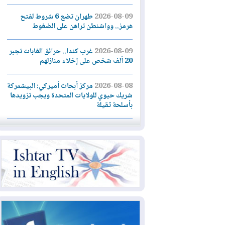
2026-08-09
طهران تضع 6 شروط لفتح
هرمز.. وواشنطن تراهن على الضغوط
2026-08-09
غرب كندا.. حرائق الغابات تجبر
20 ألف شخص على إخلاء منازلهم
2026-08-08
مركز أبحاث أميركي: البيشمركة
شريك حيوي للولايات المتحدة ويجب تزويدها
بأسلحة ثقيلة
2026-08-08
الداخلية: رصد شائعات مفبركة
بالذكاء الاصطناعي ومقاطع قديمة يعاد نشرها
2026-08-08
دعم أمني أمريكي بمليار دولار
لإدارة رئيس كولومبيا الجديد
2026-08-07
حكومة إقليم كوردستان ترفض
قرار "دانة غاز" و"نفط الهلال" بتزويد بغداد
بالغاز دون موافقتها