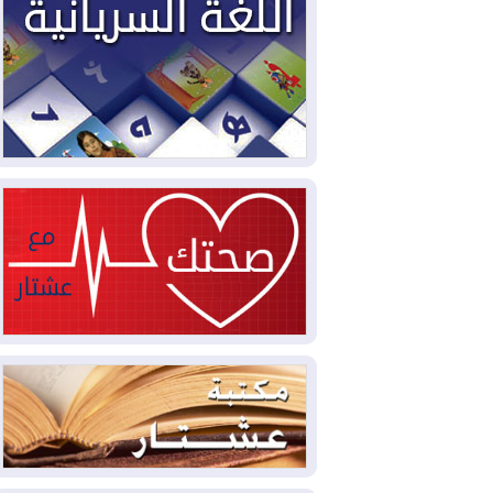
سبتة تتصاعد وتضغط على مدريد
2026-08-05
لمدة عام.. بدء توريد 100
مليون قدم مكعب يومياً من غاز كورمور في
إقليم كوردستان إلى وزارة الكهرباء العراقية
2026-08-05
15كارثة بيئية ومناخية ترسم
ملامح أخطر التحديات التي تواجه العراق
اليوم
2026-08-05
حرائق فرنسا.. توقيف 402
شخص بينهم 156 قاصرا منذ بداية موسم
الحرائق
2026-08-04
سومو: إنتاج النفط في إقليم
كوردستان انخفض إلى أقل من 10%
2026-08-04
ملفات حقبة الكاظمي تعود إلى
الواجهة.. أنباء عن مراجعات قضائية
وتحقيقات أوسع في قضايا فساد