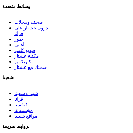
وسائط متعددة:
صحف ومجلات
درون عشتار على
قرانا
صور
أغاني
فيديو كليب
مكتبة عشتار
كاريكاتير
صحتك مع عشتار
شعبنا:
شهداء شعبنا
قرانا
كنائسنا
مؤسساتنا
مواقع شعبنا
روابط سريعة: