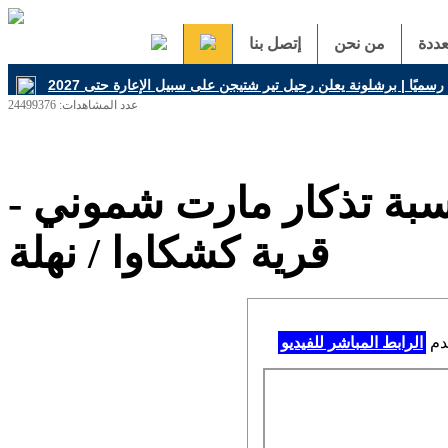
ددة
من نحن
إتصل بنا
عدد المشاهدات: 24499376
سبة تذكار مارت شموني -
قرية كشكاوا / نهلة
خدم
الرابط المباشر للفيديو