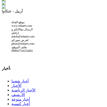
أربيل - عنكاوا
موقع القناة:
www.ishtartv.com
لارسال مقالاتكم و
ارائكم:
article@ishtartv.com
لعرض صوركم:
photo@ishtartv.com
هاتف الموقع:
009647516234401
أخبار:
أخبار شعبنا
الأخبار
الأخبار الرياضية
الأرشيف
أخبار منوعة
أخبار كنسية