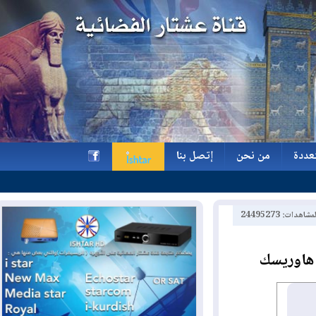
ة
من نحن
إتصل بنا
ة
من نحن
إتصل بنا
h
2449527
اوريسك