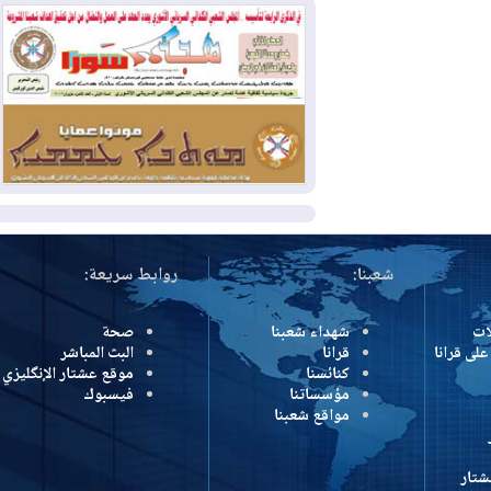
2026-07-31
50 درجة مئوية في 5
محافظات.. العراق على موعد مع موجة حر
السبت
2026-07-31
سبتة تهز أوروبا.. إيطاليا تهدد
بورقة شنغن وفرنسا تشدد الحدود
المزيد
شعبنا:
روابط سريعة:
شهداء شعبنا
صحة
رانا
قرانا
البث المباشر
كنائسنا
موقع عشتار الإنگليزي
مؤسساتنا
فيسبوك
مواقع شعبنا