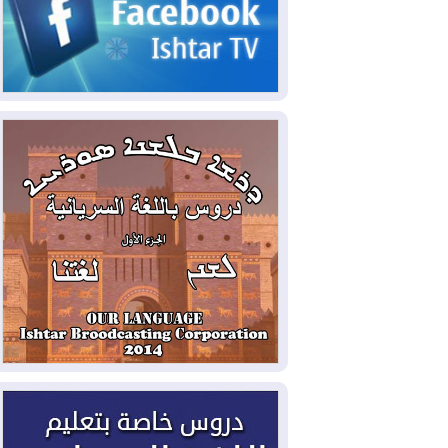
2026-08-03
رئيس إقليم كوردستان في
دمشق في زيارة رسمية
2026-08-03
العراق يؤكد مجدداً التزامه
بمنع الهجمات على الدول المجاورة
2026-08-03
العجز والاقتراض يطوقان
المالية العراقية.. اقتراض يتجاوز 3 تريليونات
دينار!
2026-08-03
كوبا تغرق في الظلام مجددا
وانهيار الشبكة الكهربائية
2026-08-03
أوامر بإجلاء 60 ألف شخص
بسبب الحرائق في ولاية واشنطن
2026-08-02
مشروع "حسابي" يُمهل
الموظفين حتى نهاية أغسطس لاستلام
بطاقاتهم المصرفية