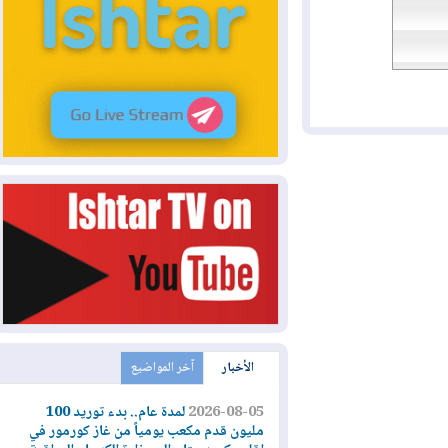
الأخبار
آخر المواضيع
2026-08-05
لمدة عام.. بدء توريد 100
مليون قدم مكعب يومياً من غاز كورمور في