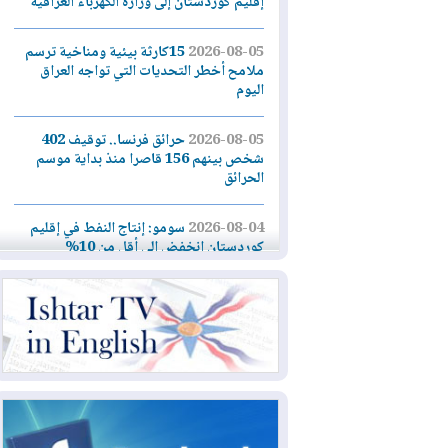
إقليم كوردستان إلى وزارة الكهرباء العراقية
2026-08-05
15كارثة بيئية ومناخية ترسم
ملامح أخطر التحديات التي تواجه العراق
اليوم
2026-08-05
حرائق فرنسا.. توقيف 402
شخص بينهم 156 قاصرا منذ بداية موسم
الحرائق
2026-08-04
سومو: إنتاج النفط في إقليم
كوردستان انخفض إلى أقل من 10%
2026-08-04
ملفات حقبة الكاظمي تعود إلى
الواجهة.. أنباء عن مراجعات قضائية
وتحقيقات أوسع في قضايا فساد
2026-08-04
بيترو يشكو تزوير الانتخابات
الرئاسية ويحذر من "حرب أهلية" في
كولومبيا