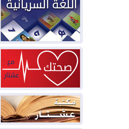
2026-08-02
دمشق وعمّان تحذران بغداد:
أي هجوم من أراضي العراق سيواجه برد
2026-08-02
ترامب: الولايات المتحدة
وإسرائيل تعلقان شن ضربات على إيران
2026-08-01
تقرير: الولايات المتحدة تسحب
منظومة باتريوت الدفاعية من أربيل
2026-08-01
النفط: اتفاقية ثلاثية لاستئناف
التصدير عبر جيهان بطاقة 750 ألف برميل
يومياً
2026-08-01
"في أقرب وقت ممكن".. إدارة
ترامب تخطط لشن ضربات جديدة على إيران
2026-07-31
أتروشي: قرار السلم والحرب
في العراق "مختطف" وخارج سيطرة
الحكومة