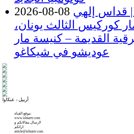
| قداس إلهي
2026-08-08
ر كوركيس الثالث يونان،
قية القديمة – كنيسة مار
عوديشو في شيكاغو
أربيل - عنكاوا
موقع القناة:
www.ishtartv.com
لارسال مقالاتكم و
ارائكم:
article@ishtartv.com