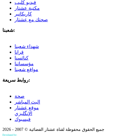
فيديو كليب
مكتبة عشتار
كاريكاتير
صحتك مع عشتار
شعبنا:
شهداء شعبنا
قرانا
كنائسنا
مؤسساتنا
مواقع شعبنا
روابط سريعة:
صحة
البث المباشر
موقع عشتار
الإنگليزي
فيسبوك
جميع الحقوق محفوظة لقناة عشتار الفضائية © 2007 - 2026
Developed by:
Bilind Hirori