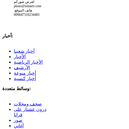
لعرض صوركم:
photo@ishtartv.com
هاتف الموقع:
009647516234401
أخبار:
أخبار شعبنا
الأخبار
الأخبار الرياضية
الأرشيف
أخبار منوعة
أخبار كنسية
وسائط متعددة:
صحف ومجلات
درون عشتار على
قرانا
صور
أغاني