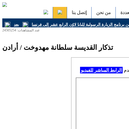
ددة
من نحن
إتصل بنا
ن برنامج الزيارة الرسولية للبابا لاوُن الرابع عشر إلى فرنسا
عدد المشاهدات: 24505254
تذكار القديسة سلطانة مهدوخت / أرادن
خدم
الرابط المباشر للفيديو