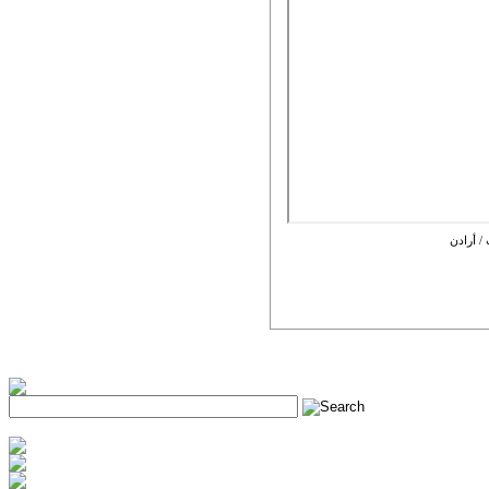
/ أرادن
h