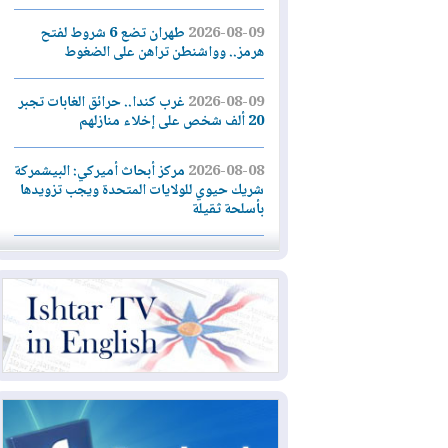
2026-08-09
طهران تضع 6 شروط لفتح
هرمز.. وواشنطن تراهن على الضغوط
2026-08-09
غرب كندا.. حرائق الغابات تجبر
20 ألف شخص على إخلاء منازلهم
2026-08-08
مركز أبحاث أميركي: البيشمركة
شريك حيوي للولايات المتحدة ويجب تزويدها
بأسلحة ثقيلة
2026-08-08
الداخلية: رصد شائعات مفبركة
بالذكاء الاصطناعي ومقاطع قديمة يعاد نشرها
2026-08-08
دعم أمني أمريكي بمليار دولار
لإدارة رئيس كولومبيا الجديد
2026-08-07
حكومة إقليم كوردستان ترفض
قرار "دانة غاز" و"نفط الهلال" بتزويد بغداد
بالغاز دون موافقتها