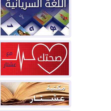
سبتة تتصاعد وتضغط على مدريد
2026-08-05
لمدة عام.. بدء توريد 100
مليون قدم مكعب يومياً من غاز كورمور في
إقليم كوردستان إلى وزارة الكهرباء العراقية
2026-08-05
15كارثة بيئية ومناخية ترسم
ملامح أخطر التحديات التي تواجه العراق
اليوم
2026-08-05
حرائق فرنسا.. توقيف 402
شخص بينهم 156 قاصرا منذ بداية موسم
الحرائق
2026-08-04
سومو: إنتاج النفط في إقليم
كوردستان انخفض إلى أقل من 10%
2026-08-04
ملفات حقبة الكاظمي تعود إلى
الواجهة.. أنباء عن مراجعات قضائية
وتحقيقات أوسع في قضايا فساد