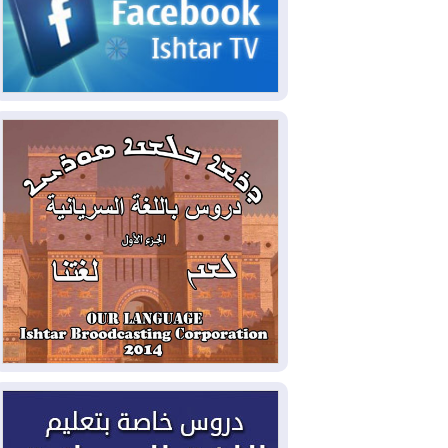
2026-08-07
القوات المسلحة العراقية: خطة
أمنية لإجهاض هجمة محتملة على السعودية
2026-08-07
الاستخبارات الأميركية: بوتين
قد يختبر تماسك الناتو بهجوم محدود
2026-08-06
نيجيرفان بارزاني حول اجتماع
"إدارة الدولة": أكدنا دعم تنفيذ البرنامج
الحكومي وأهمية حصر السلاح
2026-08-06
ائتلاف ادارة الدولة: من
يقومون بسلوك يهدد امن البلاد خارجون عن
القانون يجب محاربتهم
2026-08-06
بعد هجومين قرب باب المندب..
تحذيرات من تصعيد يهدد الملاحة في البحر
الأحمر
2026-08-06
مئات القاصرين بلا مأوى.. أزمة