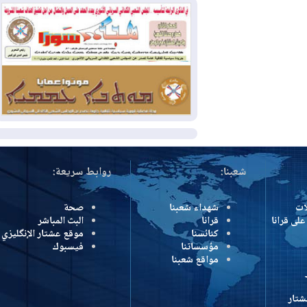
2026-08-04
بيترو يشكو تزوير الانتخابات
الرئاسية ويحذر من "حرب أهلية" في
كولومبيا
2026-08-03
رئيس إقليم كوردستان في
دمشق في زيارة رسمية
المزيد
شعبنا:
روابط سريعة:
شهداء شعبنا
صحة
رانا
قرانا
البث المباشر
كنائسنا
موقع عشتار الإنگليزي
مؤسساتنا
فيسبوك
مواقع شعبنا