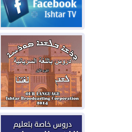
2026-08-03
رئيس إقليم كوردستان في
دمشق في زيارة رسمية
2026-08-03
العراق يؤكد مجدداً التزامه
بمنع الهجمات على الدول المجاورة
2026-08-03
العجز والاقتراض يطوقان
المالية العراقية.. اقتراض يتجاوز 3 تريليونات
دينار!
2026-08-03
كوبا تغرق في الظلام مجددا
وانهيار الشبكة الكهربائية
2026-08-03
أوامر بإجلاء 60 ألف شخص
بسبب الحرائق في ولاية واشنطن
2026-08-02
مشروع "حسابي" يُمهل
الموظفين حتى نهاية أغسطس لاستلام
بطاقاتهم المصرفية