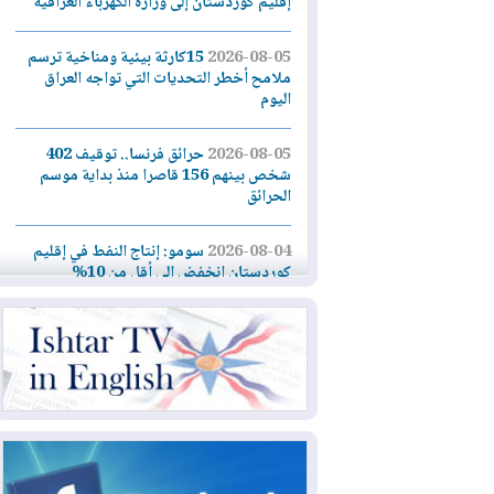
إقليم كوردستان إلى وزارة الكهرباء العراقية
2026-08-05
15كارثة بيئية ومناخية ترسم
ملامح أخطر التحديات التي تواجه العراق
اليوم
2026-08-05
حرائق فرنسا.. توقيف 402
شخص بينهم 156 قاصرا منذ بداية موسم
الحرائق
2026-08-04
سومو: إنتاج النفط في إقليم
كوردستان انخفض إلى أقل من 10%
2026-08-04
ملفات حقبة الكاظمي تعود إلى
الواجهة.. أنباء عن مراجعات قضائية
وتحقيقات أوسع في قضايا فساد
2026-08-04
بيترو يشكو تزوير الانتخابات
الرئاسية ويحذر من "حرب أهلية" في
كولومبيا