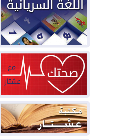
2026-08-02
دمشق وعمّان تحذران بغداد:
أي هجوم من أراضي العراق سيواجه برد
2026-08-02
ترامب: الولايات المتحدة
وإسرائيل تعلقان شن ضربات على إيران
2026-08-01
تقرير: الولايات المتحدة تسحب
منظومة باتريوت الدفاعية من أربيل
2026-08-01
النفط: اتفاقية ثلاثية لاستئناف
التصدير عبر جيهان بطاقة 750 ألف برميل
يومياً
2026-08-01
"في أقرب وقت ممكن".. إدارة
ترامب تخطط لشن ضربات جديدة على إيران
2026-07-31
أتروشي: قرار السلم والحرب
في العراق "مختطف" وخارج سيطرة
الحكومة