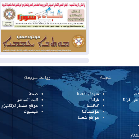
2026-07-31
50 درجة مئوية في 5
محافظات.. العراق على موعد مع موجة حر
السبت
2026-07-31
سبتة تهز أوروبا.. إيطاليا تهدد
بورقة شنغن وفرنسا تشدد الحدود
المزيد
شعبنا:
روابط سريعة:
شهداء شعبنا
صحة
رانا
قرانا
البث المباشر
كنائسنا
موقع عشتار الإنگليزي
مؤسساتنا
فيسبوك
مواقع شعبنا