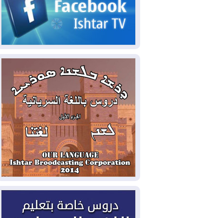
الحكومي وأهمية حصر السلاح
2026-08-06
ائتلاف ادارة الدولة: من
يقومون بسلوك يهدد امن البلاد خارجون عن
القانون يجب محاربتهم
2026-08-06
بعد هجومين قرب باب المندب..
تحذيرات من تصعيد يهدد الملاحة في البحر
الأحمر
2026-08-06
مئات القاصرين بلا مأوى.. أزمة
سبتة تتصاعد وتضغط على مدريد
2026-08-05
لمدة عام.. بدء توريد 100
مليون قدم مكعب يومياً من غاز كورمور في
إقليم كوردستان إلى وزارة الكهرباء العراقية
2026-08-05
15كارثة بيئية ومناخية ترسم
ملامح أخطر التحديات التي تواجه العراق
اليوم