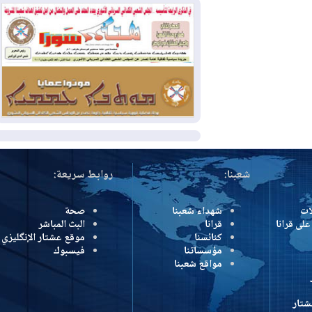
بمنع الهجمات على الدول المجاورة
2026-08-03
العجز والاقتراض يطوقان
المالية العراقية.. اقتراض يتجاوز 3 تريليونات
دينار!
2026-08-03
كوبا تغرق في الظلام مجددا
وانهيار الشبكة الكهربائية
المزيد
شعبنا:
روابط سريعة:
شهداء شعبنا
صحة
رانا
قرانا
البث المباشر
كنائسنا
موقع عشتار الإنگليزي
مؤسساتنا
فيسبوك
مواقع شعبنا