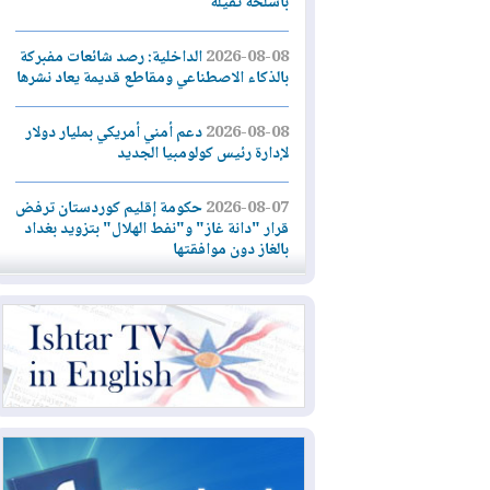
بأسلحة ثقيلة
2026-08-08
الداخلية: رصد شائعات مفبركة
بالذكاء الاصطناعي ومقاطع قديمة يعاد نشرها
2026-08-08
دعم أمني أمريكي بمليار دولار
لإدارة رئيس كولومبيا الجديد
2026-08-07
حكومة إقليم كوردستان ترفض
قرار "دانة غاز" و"نفط الهلال" بتزويد بغداد
بالغاز دون موافقتها
2026-08-07
القوات المسلحة العراقية: خطة
أمنية لإجهاض هجمة محتملة على السعودية
2026-08-07
الاستخبارات الأميركية: بوتين
قد يختبر تماسك الناتو بهجوم محدود
2026-08-06
نيجيرفان بارزاني حول اجتماع
"إدارة الدولة": أكدنا دعم تنفيذ البرنامج