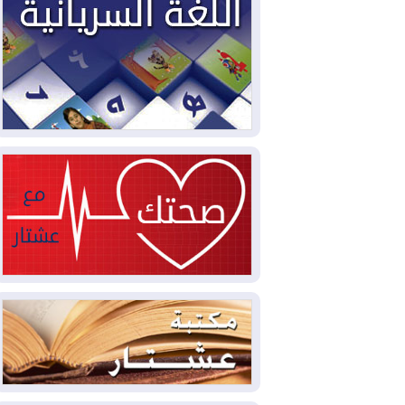
2026-08-05
حرائق فرنسا.. توقيف 402
شخص بينهم 156 قاصرا منذ بداية موسم
الحرائق
2026-08-04
سومو: إنتاج النفط في إقليم
كوردستان انخفض إلى أقل من 10%
2026-08-04
ملفات حقبة الكاظمي تعود إلى
الواجهة.. أنباء عن مراجعات قضائية
وتحقيقات أوسع في قضايا فساد
2026-08-04
بيترو يشكو تزوير الانتخابات
الرئاسية ويحذر من "حرب أهلية" في
كولومبيا
2026-08-03
رئيس إقليم كوردستان في
دمشق في زيارة رسمية
2026-08-03
العراق يؤكد مجدداً التزامه