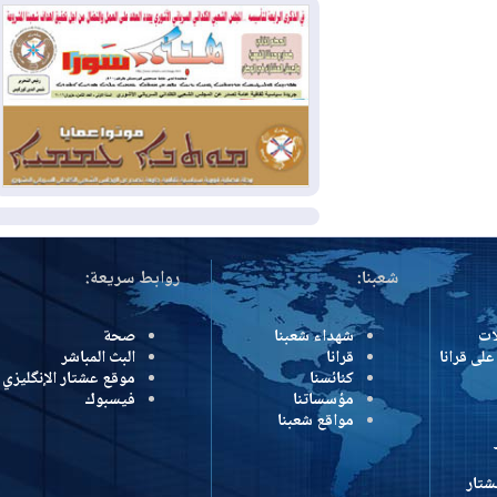
وإسرائيل تعلقان شن ضربات على إيران
2026-08-01
تقرير: الولايات المتحدة تسحب
منظومة باتريوت الدفاعية من أربيل
2026-08-01
النفط: اتفاقية ثلاثية لاستئناف
التصدير عبر جيهان بطاقة 750 ألف برميل
يومياً
المزيد
شعبنا:
روابط سريعة:
شهداء شعبنا
صحة
رانا
قرانا
البث المباشر
كنائسنا
موقع عشتار الإنگليزي
مؤسساتنا
فيسبوك
مواقع شعبنا