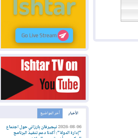
الأخبار
آخر المواضيع
2026-08-06
نيجيرفان بارزاني حول اجتماع
"إدارة الدولة": أكدنا دعم تنفيذ البرنامج