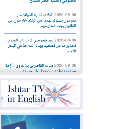
الحكومي وأهمية حصر السلاح
2026-08-06
ائتلاف ادارة الدولة: من
يقومون بسلوك يهدد امن البلاد خارجون عن
القانون يجب محاربتهم
2026-08-06
بعد هجومين قرب باب المندب..
تحذيرات من تصعيد يهدد الملاحة في البحر
الأحمر
2026-08-06
مئات القاصرين بلا مأوى.. أزمة
سبتة تتصاعد وتضغط على مدريد
2026-08-05
لمدة عام.. بدء توريد 100
مليون قدم مكعب يومياً من غاز كورمور في
إقليم كوردستان إلى وزارة الكهرباء العراقية
2026-08-05
15كارثة بيئية ومناخية ترسم
ملامح أخطر التحديات التي تواجه العراق
اليوم