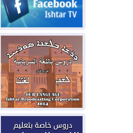
2026-08-05
حرائق فرنسا.. توقيف 402
شخص بينهم 156 قاصرا منذ بداية موسم
الحرائق
2026-08-04
سومو: إنتاج النفط في إقليم
كوردستان انخفض إلى أقل من 10%
2026-08-04
ملفات حقبة الكاظمي تعود إلى
الواجهة.. أنباء عن مراجعات قضائية
وتحقيقات أوسع في قضايا فساد
2026-08-04
بيترو يشكو تزوير الانتخابات
الرئاسية ويحذر من "حرب أهلية" في
كولومبيا
2026-08-03
رئيس إقليم كوردستان في
دمشق في زيارة رسمية
2026-08-03
العراق يؤكد مجدداً التزامه
بمنع الهجمات على الدول المجاورة