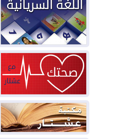
2026-08-03
العجز والاقتراض يطوقان
المالية العراقية.. اقتراض يتجاوز 3 تريليونات
دينار!
2026-08-03
كوبا تغرق في الظلام مجددا
وانهيار الشبكة الكهربائية
2026-08-03
أوامر بإجلاء 60 ألف شخص
بسبب الحرائق في ولاية واشنطن
2026-08-02
مشروع "حسابي" يُمهل
الموظفين حتى نهاية أغسطس لاستلام
بطاقاتهم المصرفية
2026-08-02
دمشق وعمّان تحذران بغداد:
أي هجوم من أراضي العراق سيواجه برد
2026-08-02
ترامب: الولايات المتحدة