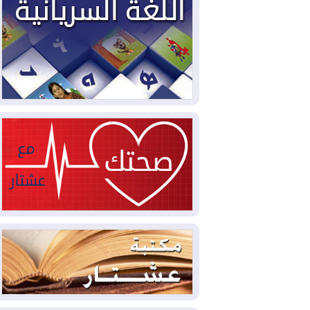
2026-08-03
العجز والاقتراض يطوقان
المالية العراقية.. اقتراض يتجاوز 3 تريليونات
دينار!
2026-08-03
كوبا تغرق في الظلام مجددا
وانهيار الشبكة الكهربائية
2026-08-03
أوامر بإجلاء 60 ألف شخص
بسبب الحرائق في ولاية واشنطن
2026-08-02
مشروع "حسابي" يُمهل
الموظفين حتى نهاية أغسطس لاستلام
بطاقاتهم المصرفية
2026-08-02
دمشق وعمّان تحذران بغداد:
أي هجوم من أراضي العراق سيواجه برد
2026-08-02
ترامب: الولايات المتحدة