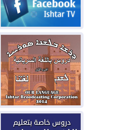
2026-08-05
حرائق فرنسا.. توقيف 402
شخص بينهم 156 قاصرا منذ بداية موسم
الحرائق
2026-08-04
سومو: إنتاج النفط في إقليم
كوردستان انخفض إلى أقل من 10%
2026-08-04
ملفات حقبة الكاظمي تعود إلى
الواجهة.. أنباء عن مراجعات قضائية
وتحقيقات أوسع في قضايا فساد
2026-08-04
بيترو يشكو تزوير الانتخابات
الرئاسية ويحذر من "حرب أهلية" في
كولومبيا
2026-08-03
رئيس إقليم كوردستان في
دمشق في زيارة رسمية
2026-08-03
العراق يؤكد مجدداً التزامه
بمنع الهجمات على الدول المجاورة