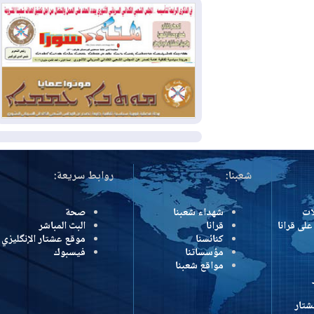
وإسرائيل تعلقان شن ضربات على إيران
2026-08-01
تقرير: الولايات المتحدة تسحب
منظومة باتريوت الدفاعية من أربيل
2026-08-01
النفط: اتفاقية ثلاثية لاستئناف
التصدير عبر جيهان بطاقة 750 ألف برميل
يومياً
المزيد
شعبنا:
روابط سريعة:
شهداء شعبنا
صحة
رانا
قرانا
البث المباشر
كنائسنا
موقع عشتار الإنگليزي
مؤسساتنا
فيسبوك
مواقع شعبنا