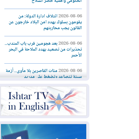
الحكومي وأهمية حصر السلاح
2026-08-06
ائتلاف ادارة الدولة: من
يقومون بسلوك يهدد امن البلاد خارجون عن
القانون يجب محاربتهم
2026-08-06
بعد هجومين قرب باب المندب..
تحذيرات من تصعيد يهدد الملاحة في البحر
الأحمر
2026-08-06
مئات القاصرين بلا مأوى.. أزمة
سبتة تتصاعد وتضغط على مدريد
2026-08-05
لمدة عام.. بدء توريد 100
مليون قدم مكعب يومياً من غاز كورمور في
إقليم كوردستان إلى وزارة الكهرباء العراقية
2026-08-05
15كارثة بيئية ومناخية ترسم
ملامح أخطر التحديات التي تواجه العراق
اليوم