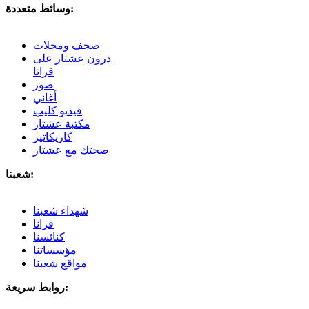
وسائط متعددة:
صحف ومجلات
درون عشتار على
قرانا
صور
أغاني
فيديو كليب
مكتبة عشتار
كاريكاتير
صحتك مع عشتار
شعبنا:
شهداء شعبنا
قرانا
كنائسنا
مؤسساتنا
مواقع شعبنا
روابط سريعة: