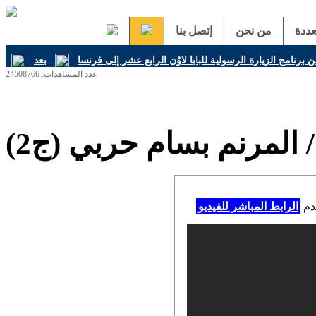
ددة
من نحن
إتصل بنا
ن برنامج الزيارة الرسولية للبابا لاوُن الرابع عشر إلى فرنسا
عدد المشاهدات: 24508766
 المرنم بسام حربي (ج2)
خدم
الرابط المباشر للفيديو