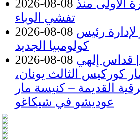
صابات تتجاوز 4000 للمرة الأولى منذ
2026-08-08
تفشي الوباء
 لإدارة رئيس
2026-08-08
كولومبيا الجديد
| قداس إلهي
2026-08-08
ر كوركيس الثالث يونان،
قية القديمة – كنيسة مار
عوديشو في شيكاغو