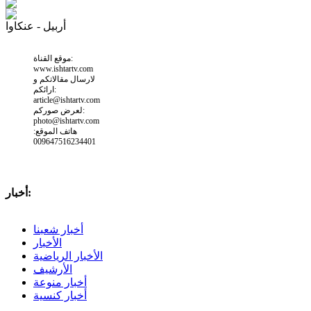
أربيل - عنكاوا
موقع القناة:
www.ishtartv.com
لارسال مقالاتكم و
ارائكم:
article@ishtartv.com
لعرض صوركم:
photo@ishtartv.com
هاتف الموقع:
009647516234401
أخبار:
أخبار شعبنا
الأخبار
الأخبار الرياضية
الأرشيف
أخبار منوعة
أخبار كنسية