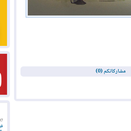
مشاركاتكم (0)
07
قر