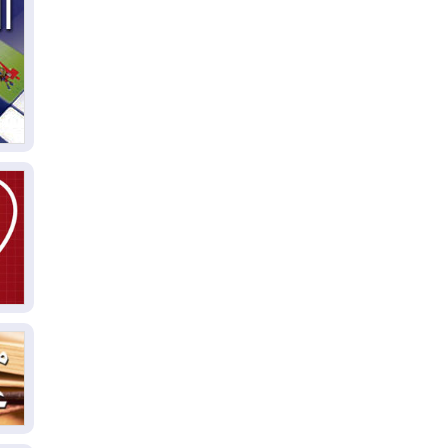
04
ال
كو
03
دم
03
بم
03
دي
03
وا
03