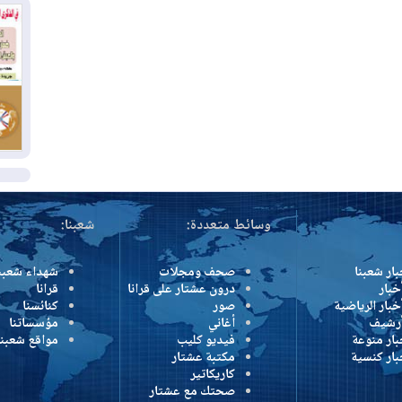
بس
02
ال
بط
02
أي
ال
وسائط متعددة:
شعبنا:
بار شعبنا
صحف ومجلات
شهداء شعبن
خبار
درون عشتار على قرانا
قرانا
خبار الرياضية
صور
كنائسنا
أرشيف
أغاني
مؤسساتنا
بار منوعة
فيديو كليب
مواقع شعبنا
بار كنسية
مكتبة عشتار
كاريكاتير
صحتك مع عشتار