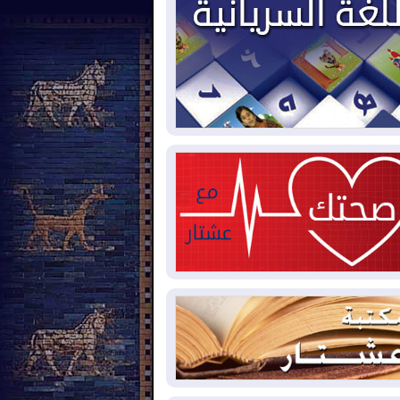
2026-08-
بيترو يشكو تزوير الانتخابات
رئاسية ويحذر من "حرب أهلية" في
لومبيا
2026-08-
رئيس إقليم كوردستان في
شق في زيارة رسمية
2026-08-
العراق يؤكد مجدداً التزامه
نع الهجمات على الدول المجاورة
2026-08-
العجز والاقتراض يطوقان
المالية العراقية.. اقتراض يتجاوز 3 تريليونات
نار!
2026-08-
كوبا تغرق في الظلام مجددا
نهيار الشبكة الكهربائية
2026-08-
أوامر بإجلاء 60 ألف شخص