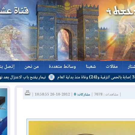
تار
مقالات
شعبنا
وسائط متعددة
من نحن
إتصل بنا
نيمار يفتح باب الاعتزال بعد نهاية عقده
تار
مقالات
شعبنا
وسائط متعددة
من نحن
إتصل بنا
| مشاهدات : 7078 |
مشاركات: 0
| 2012-10-26 10:58:55 |