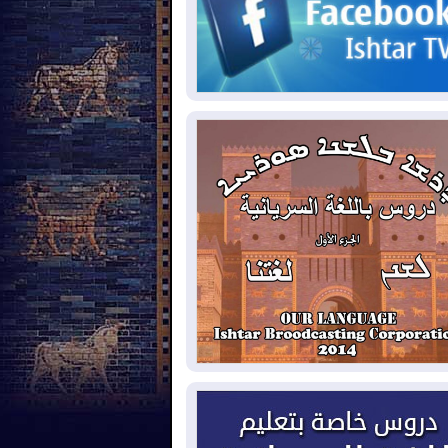
2026-08-
مئات القاصرين بلا مأوى.. أزمة
تة تتصاعد وتضغط على مدريد
2026-08-
لمدة عام.. بدء توريد 100
يون قدم مكعب يومياً من غاز كورمور في
ليم كوردستان إلى وزارة الكهرباء العراقية
2026-08-
15كارثة بيئية ومناخية ترسم
امح أخطر التحديات التي تواجه العراق
يوم
2026-08-
حرائق فرنسا.. توقيف 402
شخص بينهم 156 قاصرا منذ بداية موسم
حرائق
2026-08-
سومو: إنتاج النفط في إقليم
ردستان انخفض إلى أقل من 10%
2026-08-
ملفات حقبة الكاظمي تعود إلى
واجهة.. أنباء عن مراجعات قضائية
حقيقات أوسع في قضايا فساد