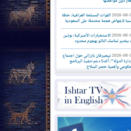
لغاز دون موافقتها
2026-08-
القوات المسلحة العراقية: خطة
نية لإجهاض هجمة محتملة على السعودية
2026-08-
الاستخبارات الأميركية: بوتين
 يختبر تماسك الناتو بهجوم محدود
2026-08-
نيجيرفان بارزاني حول اجتماع
دارة الدولة": أكدنا دعم تنفيذ البرنامج
حكومي وأهمية حصر السلاح
2026-08-
ائتلاف ادارة الدولة: من
ومون بسلوك يهدد امن البلاد خارجون عن
قانون يجب محاربتهم
2026-08-
بعد هجومين قرب باب المندب..
ذيرات من تصعيد يهدد الملاحة في البحر
أحمر