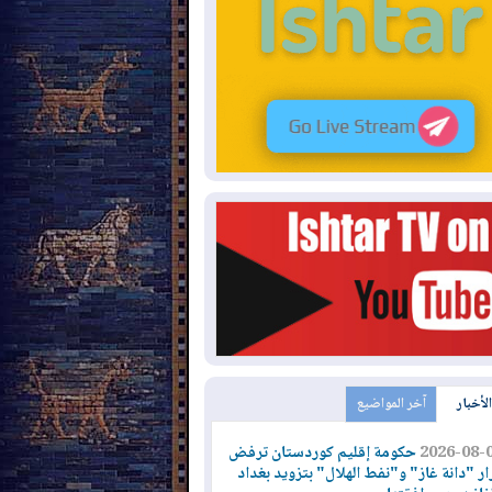
الأخبار
آخر المواضيع
2026-08-
حكومة إقليم كوردستان ترفض
ار "دانة غاز" و"نفط الهلال" بتزويد بغداد