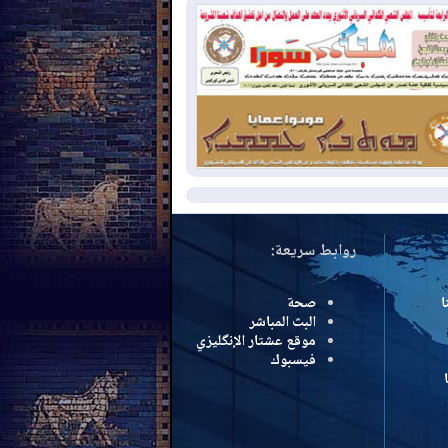
بب الحرائق في ولاية واشنطن
2026-08-
مشروع "حسابي" يُمهل
موظفين حتى نهاية أغسطس لاستلام
اقاتهم المصرفية
2026-08-
دمشق وعمّان تحذران بغداد:
 هجوم من أراضي العراق سيواجه برد
مزيد
روابط سريعة:
ا
صحة
البث المباشر
موقع عشتار الإنگليزي
فيسبوك