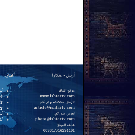
أربيل - عنكاوا
أخبار:
موقع القناة:
أخ
www.ishtartv.com
الأ
لارسال مقالاتكم و ارائكم:
الأ
article@ishtartv.com
ال
لعرض صوركم:
أخ
photo@ishtartv.com
أخ
هاتف الموقع:
009647516234401