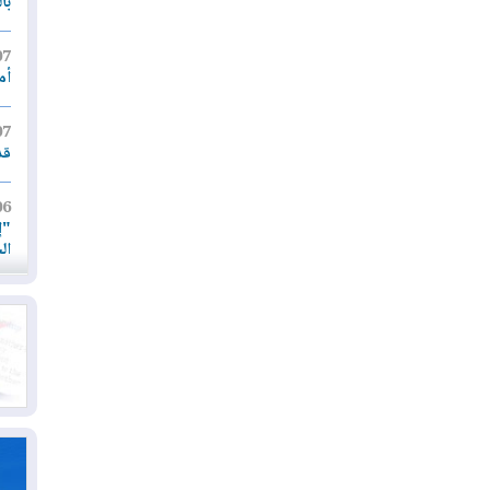
با
07
أم
07
قد
06
"إ
ال
06
يق
ال
06
تح
ال