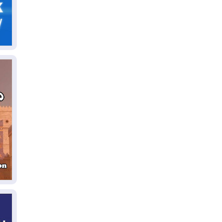
06
سب
05
مل
إق
05
مل
ال
05
ال
04
كو
04
ال
وت