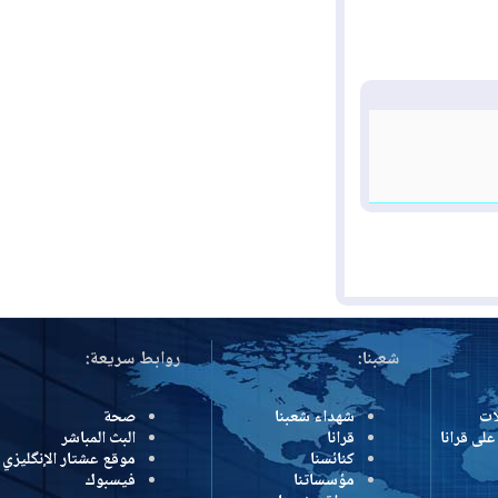
شعبنا:
روابط سريعة:
شهداء شعبنا
صحة
رانا
قرانا
البث المباشر
كنائسنا
موقع عشتار الإنگليزي
مؤسساتنا
فيسبوك