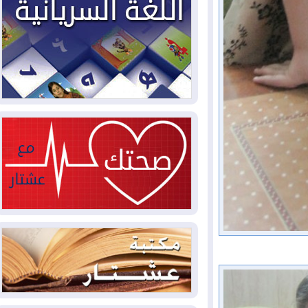
2026-08-02
دمشق وعمّان تحذران بغداد:
أي هجوم من أراضي العراق سيواجه برد
2026-08-02
ترامب: الولايات المتحدة
وإسرائيل تعلقان شن ضربات على إيران
2026-08-01
تقرير: الولايات المتحدة تسحب
منظومة باتريوت الدفاعية من أربيل
2026-08-01
النفط: اتفاقية ثلاثية لاستئناف
التصدير عبر جيهان بطاقة 750 ألف برميل
يومياً
2026-08-01
"في أقرب وقت ممكن".. إدارة
ترامب تخطط لشن ضربات جديدة على إيران
2026-07-31
أتروشي: قرار السلم والحرب
في العراق "مختطف" وخارج سيطرة
الحكومة