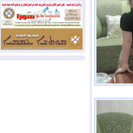
2026-07-31
50 درجة مئوية في 5
محافظات.. العراق على موعد مع موجة حر
السبت
2026-07-31
سبتة تهز أوروبا.. إيطاليا تهدد
بورقة شنغن وفرنسا تشدد الحدود
المزيد