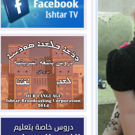
2026-08-03
رئيس إقليم كوردستان في
دمشق في زيارة رسمية
2026-08-03
العراق يؤكد مجدداً التزامه
بمنع الهجمات على الدول المجاورة
2026-08-03
العجز والاقتراض يطوقان
المالية العراقية.. اقتراض يتجاوز 3 تريليونات
دينار!
2026-08-03
كوبا تغرق في الظلام مجددا
وانهيار الشبكة الكهربائية
2026-08-03
أوامر بإجلاء 60 ألف شخص
بسبب الحرائق في ولاية واشنطن
2026-08-02
مشروع "حسابي" يُمهل
الموظفين حتى نهاية أغسطس لاستلام
بطاقاتهم المصرفية