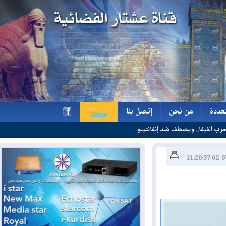
ة
من نحن
إتصل بنا
 إنفانتينو
ة
من نحن
إتصل بنا
h