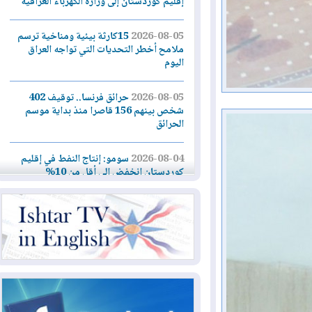
إقليم كوردستان إلى وزارة الكهرباء العراقية
2026-08-05
15كارثة بيئية ومناخية ترسم
ملامح أخطر التحديات التي تواجه العراق
اليوم
2026-08-05
حرائق فرنسا.. توقيف 402
شخص بينهم 156 قاصرا منذ بداية موسم
الحرائق
2026-08-04
سومو: إنتاج النفط في إقليم
كوردستان انخفض إلى أقل من 10%
2026-08-04
ملفات حقبة الكاظمي تعود إلى
الواجهة.. أنباء عن مراجعات قضائية
وتحقيقات أوسع في قضايا فساد
2026-08-04
بيترو يشكو تزوير الانتخابات
الرئاسية ويحذر من "حرب أهلية" في
كولومبيا