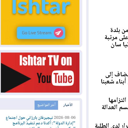
بلدة
 مرتبة
 سان
اف إلى
اء شعبنا
زامها
الأخبار
آخر المواضيع
العدالة
2026-08-06
نيجيرفان بارزاني حول اجتماع
"إدارة الدولة": أكدنا دعم تنفيذ البرنامج
دى الطلبة