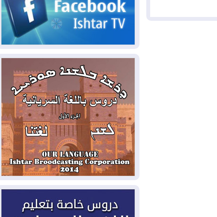
2026-08-05
حرائق فرنسا.. توقيف 402
شخص بينهم 156 قاصرا منذ بداية موسم
الحرائق
2026-08-04
سومو: إنتاج النفط في إقليم
كوردستان انخفض إلى أقل من 10%
2026-08-04
ملفات حقبة الكاظمي تعود إلى
الواجهة.. أنباء عن مراجعات قضائية
وتحقيقات أوسع في قضايا فساد
2026-08-04
بيترو يشكو تزوير الانتخابات
الرئاسية ويحذر من "حرب أهلية" في
كولومبيا
2026-08-03
رئيس إقليم كوردستان في
دمشق في زيارة رسمية
2026-08-03
العراق يؤكد مجدداً التزامه
بمنع الهجمات على الدول المجاورة