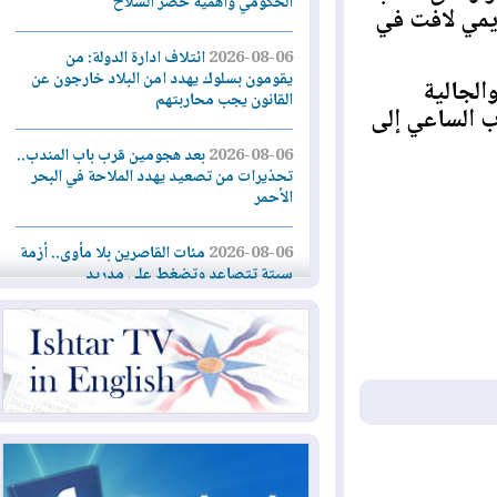
الحكومي وأهمية حصر السلاح
ي لافت في
2026-08-06
ائتلاف ادارة الدولة: من
يقومون بسلوك يهدد امن البلاد خارجون عن
جالية
القانون يجب محاربتهم
الساعي إلى
2026-08-06
بعد هجومين قرب باب المندب..
تحذيرات من تصعيد يهدد الملاحة في البحر
الأحمر
2026-08-06
مئات القاصرين بلا مأوى.. أزمة
سبتة تتصاعد وتضغط على مدريد
2026-08-05
لمدة عام.. بدء توريد 100
مليون قدم مكعب يومياً من غاز كورمور في
إقليم كوردستان إلى وزارة الكهرباء العراقية
2026-08-05
15كارثة بيئية ومناخية ترسم
ملامح أخطر التحديات التي تواجه العراق
اليوم