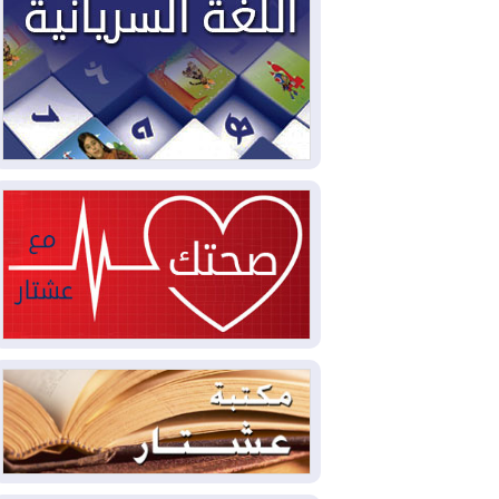
2026-08-03
العجز والاقتراض يطوقان
المالية العراقية.. اقتراض يتجاوز 3 تريليونات
دينار!
2026-08-03
كوبا تغرق في الظلام مجددا
وانهيار الشبكة الكهربائية
2026-08-03
أوامر بإجلاء 60 ألف شخص
بسبب الحرائق في ولاية واشنطن
2026-08-02
مشروع "حسابي" يُمهل
الموظفين حتى نهاية أغسطس لاستلام
بطاقاتهم المصرفية
2026-08-02
دمشق وعمّان تحذران بغداد:
أي هجوم من أراضي العراق سيواجه برد
2026-08-02
ترامب: الولايات المتحدة