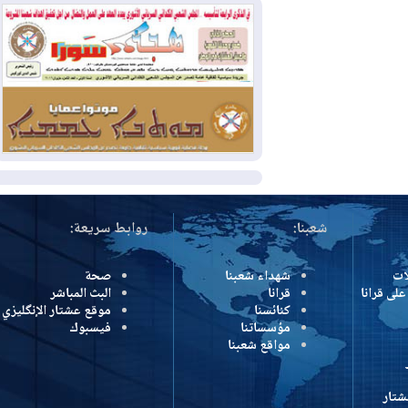
وإسرائيل تعلقان شن ضربات على إيران
2026-08-01
تقرير: الولايات المتحدة تسحب
منظومة باتريوت الدفاعية من أربيل
2026-08-01
النفط: اتفاقية ثلاثية لاستئناف
التصدير عبر جيهان بطاقة 750 ألف برميل
يومياً
المزيد
شعبنا:
روابط سريعة:
شهداء شعبنا
صحة
رانا
قرانا
البث المباشر
كنائسنا
موقع عشتار الإنگليزي
مؤسساتنا
فيسبوك
مواقع شعبنا