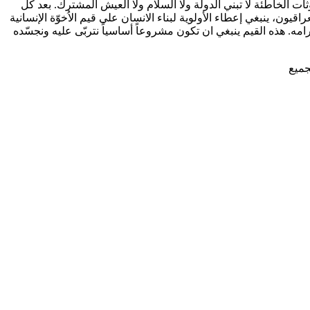
ات الخاطئة لا تبني الدولة ولا السلام ولا العيش المشترك. بعد كل
اقيون، ينبغي إعطاء الأولوية لبناء الانسان على قيم الاُخوّة الإنسانية
مه. هذه القيم ينبغي ان تكون مشروعاً أساسياً نتربّى عليه ونجسّده