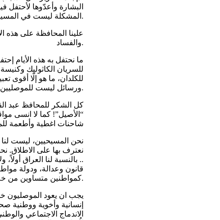
البشارة وأعدّوها لأحتفل ف
المشكلة ليست في المسيحية أو الإسلام، إنما في إستغلال الديانة لغايات أخرى.الدين معاملة.
علينا المحافظة على هذه الأص
والفساد.
ما نحتفل به هذه الأيام إحت
للسريان الكاثوليك وكنيسة 
للكلدان، ما هو إلّا أقوى ت
ورسائل ليست للموصليين، بل لكل العراقيين.
كل الشكر للمحافظ عبد القا
“الأصيل”! كما لا انسى مو
شاحنات اغطية وأطعمة للمو
نحن المسيحيين، ليست لنا م
نعترف بها على الاطلاق. نحن
.. بالنسبة لنا العراق أولاً،
قانون وعدالة، ودولة موا
كمواطنين متساوين من خلال استراتيجيات سياسية وقانونية واقتصادية وأمنية منسقة.
يجب ان يعود الموصليون خا
إنسانية وأخوية ووطنية صح
الاندماج الاجتماعي والوطني