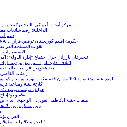
مركز أبحاث أميركي: البيشمركة شريك حي
الداخلية: رصد شائعات مفب
دعم أمني
حكومة إقليم كوردستان ترفض قرار "دانة غاز"
القوات المسلحة العراقي
الاستخبارات ال
نيجيرفان بارزاني حول اجتماع "إدارة الدولة": أكد
ائتلاف ادارة الدولة: من يقومون بسلوك 
بعد هجومين قرب باب المندب.. 
مئات القاصرين
لمدة عام.. بدء توريد 100 مليون قدم مكعب يومياً من غاز كورمور في إقليم كوردستان إلى وزارة الكهرباء العراقية
15كارثة بيئية ومناخية تر
حرائق فرنسا.. توقيف 402 شخص بينهم 156 قاصرا منذ بداية موسم الحرائق
سومو: إنتاج النفط في إقليم كوردستان انخفض إلى أقل من 10%
ملفات حقبة الكاظمي تعود إلى الواجهة.. أنباء 
بيترو يشكو تزوير الانت
ر
العراق يؤك
العجز والاقتراض يطوقان المالية العراقية.. اقتراض يتجاوز 3 تريليونات دينار!