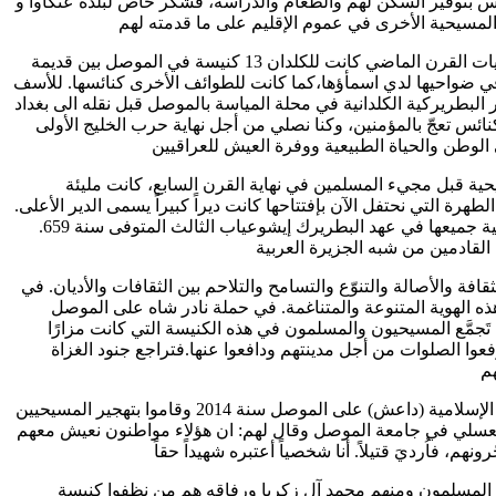
س بتوفير السكن لهم والطعام والدراسة، فشكر خاص لبلدة عنكاوا و
أتذكر في ثمانينيات وتسعينيات القرن الماضي كانت للكلدان 13 كنيسة في الموصل بين قديمة
 في ضواحيها لدي اسمأؤها،كما كانت للطوائف الأخرى كنائسها. للأسف
 البطريركية الكلدانية في محلة المياسة بالموصل قبل نقله الى بغداد
ت هذه الكنائس تعجّ بالمؤمنين، وكنا نصلي من أجل نهاية حرب الخليج الأولى
 قبل مجيء المسلمين في نهاية القرن السابع، كانت مليئة
لطهرة التي نحتفل الآن بإفتتاحها كانت ديراً كبيراً يسمى الدير الأعلى.
فيه رُتِّبَت طقوسنا الليتورجية جميعها في عهد البطريرك إيشوعياب الثالث المتوفى سنة 659.
افة والأصالة والتنوّع والتسامح والتلاحم بين الثقافات والأديان. في
 الهوية المتنوعة والمتناغمة. في حملة نادر شاه على الموصل
حاصرته لها سنة (1743)، تَجمَّع المسيحيون والمسلمون في هذه الكنيسة التي كانت مزارًا
وا الصلوات من أجل مدينتهم ودافعوا عنها.فتراجع جنود الغزاة
عند استحواذ عناصر الدولة الإسلامية (داعش) على الموصل سنة 2014 وقاموا بتهجير المسيحيين
لعسلي في جامعة الموصل وقال لهم: ان هؤلاء مواطنون نعيش معهم
ب المسلمون ومنهم محمد آل زكريا ورفاقه هم من نظفوا كنيسة