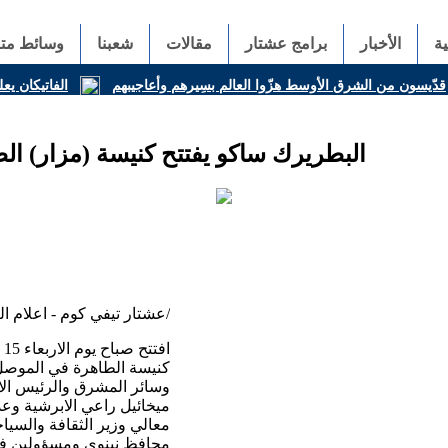
ة
الأخبار
برامج عشتار
مقالات
شعبنا
وسائط متع
قدّيسون من الشرق الأوسط هزّوا العالم بسِيرهم وأعاجيبهم
الفاتيكان يعل
البطريرك ساكو يفتتح كنيسة (مزار) الط
عشتار تيفي كوم - اعلام البطريركية الكلدانية/
كنيسة الطاهرة في الموصل 
وسائر المشرق والرئيس الا
ميخائيل راعي الابرشية وعد
معالي وزير الثقافة والسياح
محافظ نينوى ومسؤولين في