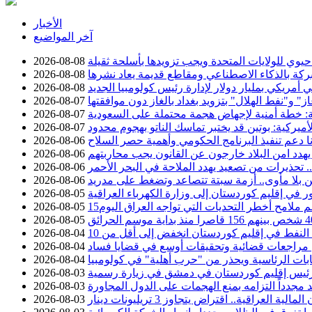
الأخبار
آخر المواضيع
وي للولايات المتحدة ويجب تزويدها بأسلحة ثقيلة
2026-08-08
ركة بالذكاء الاصطناعي ومقاطع قديمة يعاد نشرها
2026-08-08
 أمريكي بمليار دولار لإدارة رئيس كولومبيا الجديد
2026-08-08
 و"نفط الهلال" بتزويد بغداد بالغاز دون موافقتها
2026-08-07
ة: خطة أمنية لإجهاض هجمة محتملة على السعودية
2026-08-07
أميركية: بوتين قد يختبر تماسك الناتو بهجوم محدود
2026-08-07
نا دعم تنفيذ البرنامج الحكومي وأهمية حصر السلاح
2026-08-06
يهدد امن البلاد خارجون عن القانون يجب محاربتهم
2026-08-06
تحذيرات من تصعيد يهدد الملاحة في البحر الأحمر
2026-08-06
 بلا مأوى.. أزمة سبتة تتصاعد وتضغط على مدريد
2026-08-06
2026-08-05
سم ملامح أخطر التحديات التي تواجه العراق اليوم
2026-08-05
2026-08-05
2026-08-04
عن مراجعات قضائية وتحقيقات أوسع في قضايا فساد
2026-08-04
خابات الرئاسية ويحذر من "حرب أهلية" في كولومبيا
2026-08-04
ئيس إقليم كوردستان في دمشق في زيارة رسمية
2026-08-03
د مجدداً التزامه بمنع الهجمات على الدول المجاورة
2026-08-03
2026-08-03