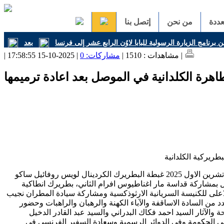
ددة
من نحن
إتصل بنا
ن برنامج الزيارة الرسولية للبابا لاوُن الرابع عشر إلى فرنسا
| 2025-10-15 17:58:55 |
| مشاهدات : 1510 |
مشاركات: 0
اهرة الكلدانية في الموصل بعد اعادة ترميمها
افتتح صباح يوم الاربعاء 15 تشرين الاول 2025 غبطة البطريرك الكردينال لويس روفائيل ساكو
بمشاركة قداسة مار اغناطيوس افرام الثاني، بطريرك انطاكية
على للكنيسة السريانية الارثوذكسية ومشاركة سيادة المطران نجيب
د من السادة الاساقفة والآباء الكهنة والرهبان والراهبات وحضور
ة والآثار السيد احمد فكاك البدراني والسيد عبد القادر الدخيل
 الحكومة وفي الدوائر الرسمية وسعادة السفير الفرنسي في