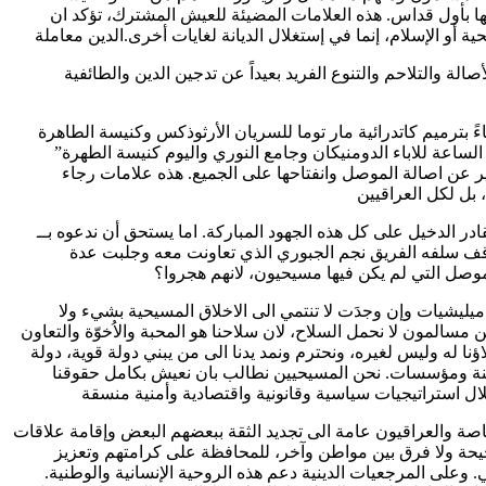
يها بأول قداس. هذه العلامات المضيئة للعيش المشترك، تؤكد ان
الة والتلاحم والتنوع الفريد بعيداً عن تدجين الدين والطائفية
فاءً بترميم كاتدرائية مار توما للسريان الأرثوذكس وكنيسة الطاهرة
الساعة للاباء الدومنيكان وجامع النوري واليوم كنيسة الطهرة”
عبير عن اصالة الموصل وانفتاحها على الجميع. هذه علامات رجاء
در الدخيل على كل هذه الجهود المباركة. اما يستحق أن ندعوه بــ
اقف سلفه الفريق نجم الجبوري الذي تعاونت معه وجلبت عدة
صل التي لم يكن فيها مسيحيون، لانهم هجروا؟
يليشيات وإن وجدَت لا تنتمي الى الاخلاق المسيحية بشيء ولا
 مسالمون لا نحمل السلاح، لان سلاحنا هو المحبة والاُخوّة والتعاون
 ولاؤنا له وليس لغيره، ونحترم ونمد يدنا الى من يبني دولة قوية، دولة
طنة ومؤسسات. نحن المسيحيين نطالب بان نعيش بكامل حقوقنا
صة والعراقيون عامة الى تجديد الثقة ببعضهم البعض وإقامة علاقات
يحة ولا فرق بين مواطن وآخر، للمحافظة على كرامتهم وتعزيز
. وعلى المرجعيات الدينية دعم هذه الروحية الإنسانية والوطنية.