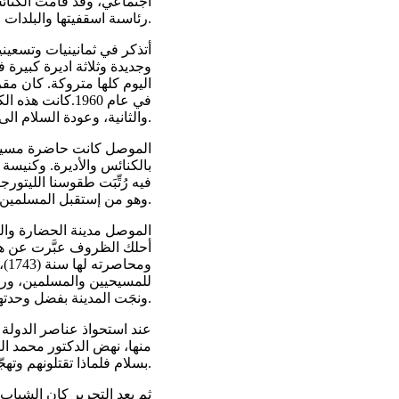
اجتماعي، وقد قامت الكنائ
رئاسىة اسقفيتها والبلدات المسيحية الأخرى في عموم الإقليم على ما قدمته لهم.
وجديدة وثلاثة اديرة كبيرة
اليوم كلها متروكة. كان مقر
في عام 1960.كان
والثانية، وعودة السلام الى الوطن والحياة الطبيعية ووفرة العيش للعراقيين.
الموصل كانت حاضرة مسيحية
بالكنائس والأديرة. وكنيسة ا
وهو من إستقبل المسلمين القادمين من شبه الجزيرة العربية.
الموصل مدينة الحضارة والثق
أحلك الظروف عبَّرت عن هذه
وم
للمسيحيين والمسلمين، ورفع
ونجَت المدينة بفضل وحدتهم.
منها، نهض الدكتور محمد ا
بسلام فلماذا تقتلونهم وتهجّرونهم، فاُرديَ قتيلاً. أنا شخصياً أعتبره شهيداً حقاً.
ثم بعد التحرير كان الشبا