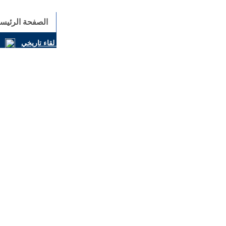
الصفحة الرئيسي
المسيحيون والكونفوشيوسيون يوقّعون إعلانًا مشتركًا في لقاء تاريخي