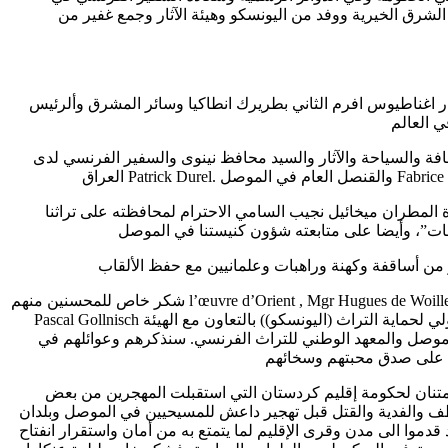
لشرق الخيرية ووفد من اليونسكو وهيئة الآثار وجمع غفير من
 اغناطيوس افرم الثاني بطريرك انطاكيا وسائر المشرق وألرئيس
ي العالم
افة والسياحة والآثار والسيد محافظ نينوى والسفير الفرنسي لدى
 المطران ميخائيل نجيب السامي الاحترام لمحافظته على تراثنا
شكر خاص للمحسنين منهم l’œuvre d’Orient , Mgr Hugues de Woillemont, qui a succédé à Mgr
Pascal Gollnisch ومنظمة أليف التحالف الدولي لحماية التراث (اليونسكو)) بالتعاون مع الهيئة
الموصل والمعهد الوطني للتراث الفرنسي. سنذكرهم وعوائلهم في
امتنان لحكومة إقليم كردستان التي استقبلت المهجرين من بعض
ف والفدية والقتل قبل تهجير داعش للمسيحيين في الموصل وبلدان
وى عام 2014 ، فقد قدموا الى مدن وقرى الإقليم لما يتمتع به من أمان واستقرار انفتاح