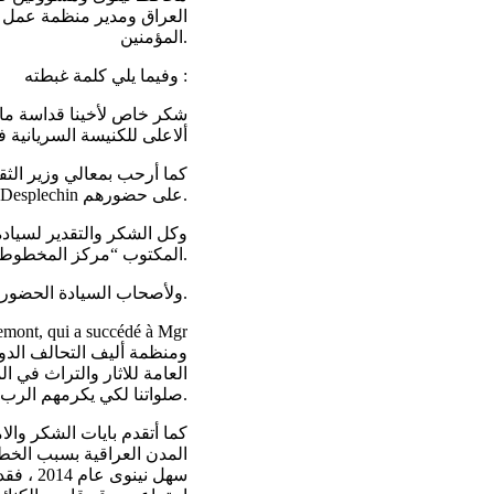
العراق ومدير منظمة عمل ا
المؤمنين.
وفيما يلي كلمة غبطته :
شكر خاص لأخينا قداسة مار
ألاعلى للكنيسة السريانية ف
كما أرحب بمعالي وزير الثق
العراق Patrick Durel. والقنصل العام في الموصل Fabrice Desplechin على حضورهم.
وكل الشكر والتقدير لسيادة
المكتوب “مركز المخطوطات”، وأيضا على متابعته شؤون كنيستنا في الموصل.
ولأصحاب السيادة الحضور من أساقفة وكهنة وراهبات وعلمانيين مع حفظ الألقاب.
العامة للاثار والتراث في 
صلواتنا لكي يكرمهم الرب على صدق محبتهم وسخائهم.
كما أتقدم بايات الشكر وال
المدن العراقية بسبب الخط
سهل نين