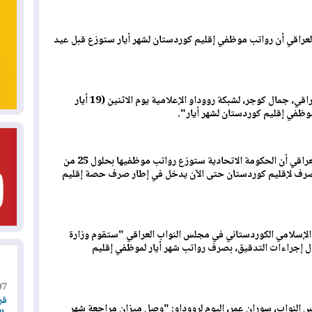
العراقي أن رواتب موظفي إقليم كوردستان لشهر أيار ستوزع قبل عيد
وصرح عضو اللجنة المالية بمجلس النواب العراقي، جمال كوجر، لشبكة رووداو الإعلامية يوم الاثنين (19 أيار
وأوضح عضو اللجنة المالية بمجلس النواب العراقي أن الحكومة الاتحادية ستوزع رواتب موظفيها بحلول 25 من
ا يصرف لإقليم كوردستان حتى الآن يدخل في إطار صرف حصة إقليم
لإسلامي الكوردستاني في مجلس النواب العراقي "ستقوم وزارة
مال إجراءات التدقيق، بصرف رواتب شهر أيار لموظفي إقليم
07
قر
س النواب، سوران عمر، اليوم لرووداو: "وصل ميزان مراجعة شهر