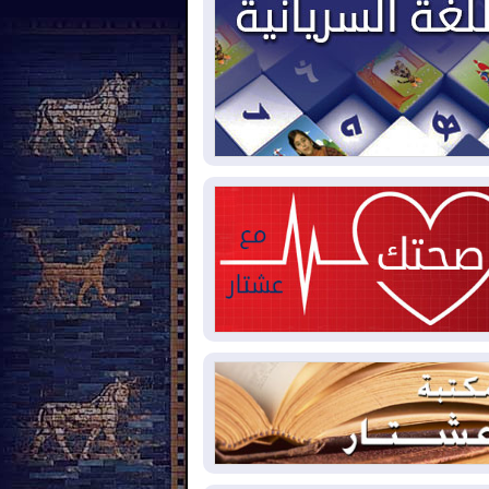
2026-08-
بيترو يشكو تزوير الانتخابات
رئاسية ويحذر من "حرب أهلية" في
لومبيا
2026-08-
رئيس إقليم كوردستان في
شق في زيارة رسمية
2026-08-
العراق يؤكد مجدداً التزامه
نع الهجمات على الدول المجاورة
2026-08-
العجز والاقتراض يطوقان
المالية العراقية.. اقتراض يتجاوز 3 تريليونات
نار!
2026-08-
كوبا تغرق في الظلام مجددا
نهيار الشبكة الكهربائية
2026-08-
أوامر بإجلاء 60 ألف شخص