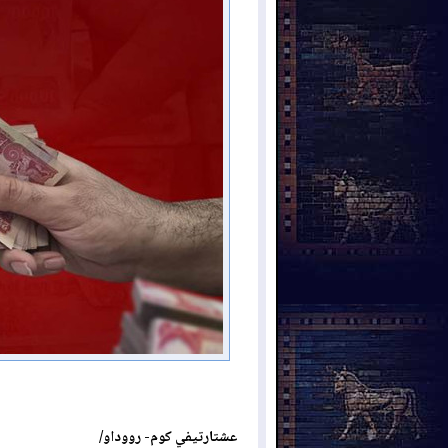
عشتارتيفي كوم- رووداو/