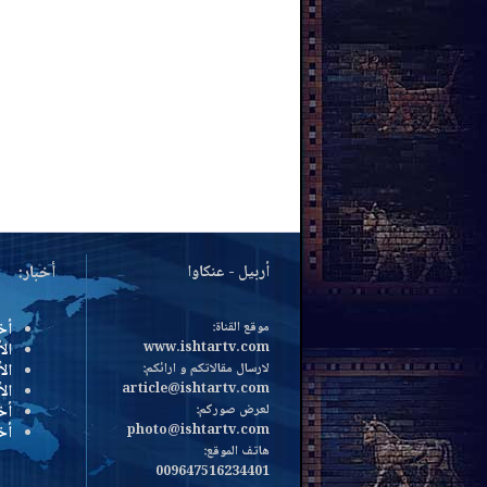
أربيل - عنكاوا
أخبار:
موقع القناة:
أخ
www.ishtartv.com
الأ
لارسال مقالاتكم و ارائكم:
الأ
article@ishtartv.com
ال
لعرض صوركم:
أخ
photo@ishtartv.com
أخ
هاتف الموقع:
009647516234401