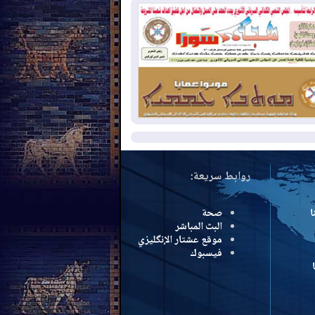
بب الحرائق في ولاية واشنطن
2026-08-
مشروع "حسابي" يُمهل
موظفين حتى نهاية أغسطس لاستلام
اقاتهم المصرفية
2026-08-
دمشق وعمّان تحذران بغداد:
 هجوم من أراضي العراق سيواجه برد
مزيد
روابط سريعة:
ا
صحة
البث المباشر
موقع عشتار الإنگليزي
فيسبوك