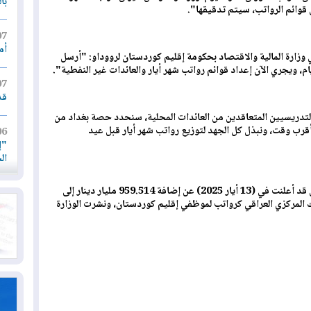
با
ل قوائم الرواتب، سيتم تدقيقها".
07
أم
وزارة المالية والاقتصاد بحكومة إقليم كوردستان لرووداو: "أرسل
ام، ويجري الآن إعداد قوائم رواتب شهر أيار والعائدات غير النفطية".
07
قد
تدريسيين المتعاقدين من العائدات المحلية، سنحدد حصة بغداد من
أقرب وقت، ونبذل كل الجهد لتوزيع رواتب شهر أيار قبل عيد
06
"إ
ال
وكانت وزارة مالية واقتصاد إقليم كوردستان قد أعلنت في (13 أيار 2025) عن إضافة 959.514 مليار دينار إلى
06
ك المركزي العراقي كرواتب لموظفي إقليم كوردستان، ونشرت الوزارة
يق
ال
06
تح
ال