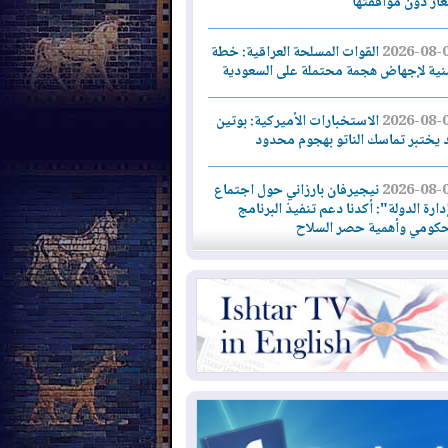
لغاز دون موافقتها
2026-08-
القوات المسلحة العراقية: خطة
نية لإجهاض هجمة محتملة على السعودية
2026-08-
الاستخبارات الأميركية: بوتين
 يختبر تماسك الناتو بهجوم محدود
2026-08-
نيجيرفان بارزاني حول اجتماع
دارة الدولة": أكدنا دعم تنفيذ البرنامج
حكومي وأهمية حصر السلاح
2026-08-
ائتلاف ادارة الدولة: من
ومون بسلوك يهدد امن البلاد خارجون عن
قانون يجب محاربتهم
2026-08-
بعد هجومين قرب باب المندب..
ذيرات من تصعيد يهدد الملاحة في البحر
أحمر