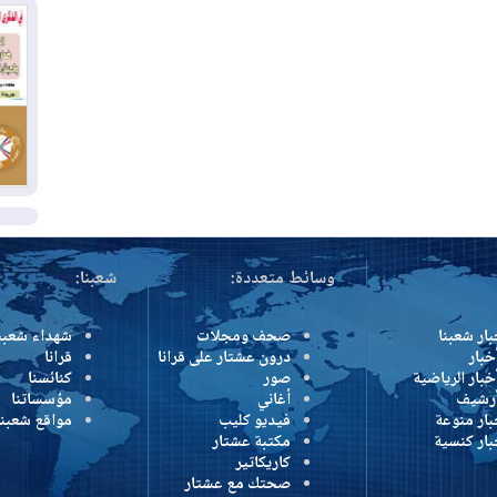
بس
02
ال
بط
02
أي
ال
وسائط متعددة:
شعبنا:
بار شعبنا
صحف ومجلات
شهداء شعبن
خبار
درون عشتار على قرانا
قرانا
خبار الرياضية
صور
كنائسنا
أرشيف
أغاني
مؤسساتنا
بار منوعة
فيديو كليب
مواقع شعبنا
بار كنسية
مكتبة عشتار
كاريكاتير
صحتك مع عشتار