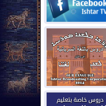
2026-08-
مئات القاصرين بلا مأوى.. أزمة
تة تتصاعد وتضغط على مدريد
2026-08-
لمدة عام.. بدء توريد 100
يون قدم مكعب يومياً من غاز كورمور في
ليم كوردستان إلى وزارة الكهرباء العراقية
2026-08-
15كارثة بيئية ومناخية ترسم
امح أخطر التحديات التي تواجه العراق
يوم
2026-08-
حرائق فرنسا.. توقيف 402
شخص بينهم 156 قاصرا منذ بداية موسم
حرائق
2026-08-
سومو: إنتاج النفط في إقليم
ردستان انخفض إلى أقل من 10%
2026-08-
ملفات حقبة الكاظمي تعود إلى
واجهة.. أنباء عن مراجعات قضائية
حقيقات أوسع في قضايا فساد