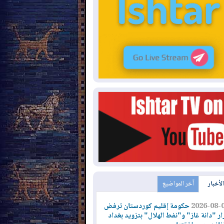
الأخبار
آخر المواضيع
2026-08-
حكومة إقليم كوردستان ترفض
ار "دانة غاز" و"نفط الهلال" بتزويد بغداد