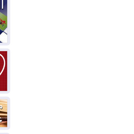
04
ال
كو
03
دم
03
بم
03
دي
03
وا
03