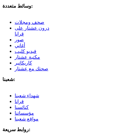
وسائط متعددة:
صحف ومجلات
درون عشتار على
قرانا
صور
أغاني
فيديو كليب
مكتبة عشتار
كاريكاتير
صحتك مع عشتار
شعبنا:
شهداء شعبنا
قرانا
كنائسنا
مؤسساتنا
مواقع شعبنا
روابط سريعة: