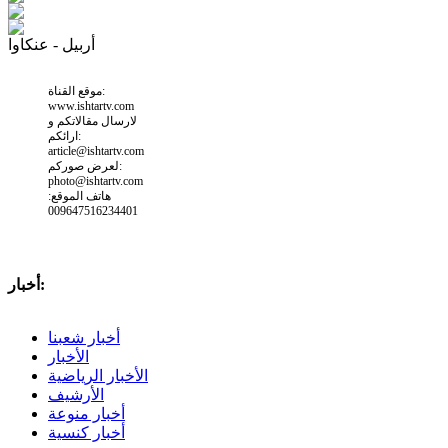
أربيل - عنكاوا
موقع القناة:
www.ishtartv.com
لارسال مقالاتكم و
ارائكم:
article@ishtartv.com
لعرض صوركم:
photo@ishtartv.com
هاتف الموقع:
009647516234401
أخبار:
أخبار شعبنا
الأخبار
الأخبار الرياضية
الأرشيف
أخبار منوعة
أخبار كنسية