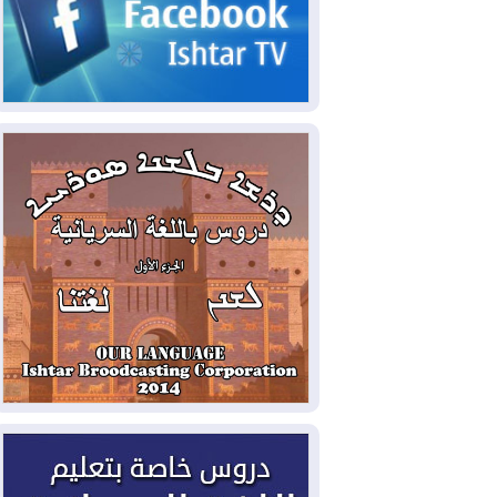
2026-08-07
القوات المسلحة العراقية: خطة
أمنية لإجهاض هجمة محتملة على السعودية
2026-08-07
الاستخبارات الأميركية: بوتين
قد يختبر تماسك الناتو بهجوم محدود
2026-08-06
نيجيرفان بارزاني حول اجتماع
"إدارة الدولة": أكدنا دعم تنفيذ البرنامج
الحكومي وأهمية حصر السلاح
2026-08-06
ائتلاف ادارة الدولة: من
يقومون بسلوك يهدد امن البلاد خارجون عن
القانون يجب محاربتهم
2026-08-06
بعد هجومين قرب باب المندب..
تحذيرات من تصعيد يهدد الملاحة في البحر
الأحمر
2026-08-06
مئات القاصرين بلا مأوى.. أزمة