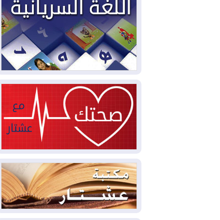
سبتة تتصاعد وتضغط على مدريد
2026-08-05
لمدة عام.. بدء توريد 100
مليون قدم مكعب يومياً من غاز كورمور في
إقليم كوردستان إلى وزارة الكهرباء العراقية
2026-08-05
15كارثة بيئية ومناخية ترسم
ملامح أخطر التحديات التي تواجه العراق
اليوم
2026-08-05
حرائق فرنسا.. توقيف 402
شخص بينهم 156 قاصرا منذ بداية موسم
الحرائق
2026-08-04
سومو: إنتاج النفط في إقليم
كوردستان انخفض إلى أقل من 10%
2026-08-04
ملفات حقبة الكاظمي تعود إلى
الواجهة.. أنباء عن مراجعات قضائية
وتحقيقات أوسع في قضايا فساد