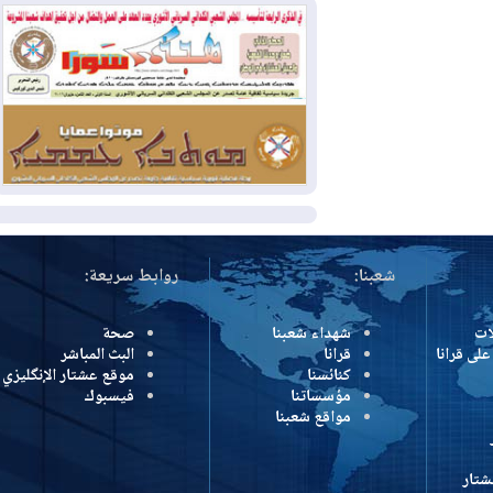
2026-08-04
بيترو يشكو تزوير الانتخابات
الرئاسية ويحذر من "حرب أهلية" في
كولومبيا
2026-08-03
رئيس إقليم كوردستان في
دمشق في زيارة رسمية
المزيد
شعبنا:
روابط سريعة:
شهداء شعبنا
صحة
رانا
قرانا
البث المباشر
كنائسنا
موقع عشتار الإنگليزي
مؤسساتنا
فيسبوك
مواقع شعبنا