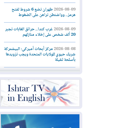
2026-08-09
طهران تضع 6 شروط لفتح
هرمز.. وواشنطن تراهن على الضغوط
2026-08-09
غرب كندا.. حرائق الغابات تجبر
20 ألف شخص على إخلاء منازلهم
2026-08-08
مركز أبحاث أميركي: البيشمركة
شريك حيوي للولايات المتحدة ويجب تزويدها
بأسلحة ثقيلة
2026-08-08
الداخلية: رصد شائعات مفبركة
بالذكاء الاصطناعي ومقاطع قديمة يعاد نشرها
2026-08-08
دعم أمني أمريكي بمليار دولار
لإدارة رئيس كولومبيا الجديد
2026-08-07
حكومة إقليم كوردستان ترفض
قرار "دانة غاز" و"نفط الهلال" بتزويد بغداد
بالغاز دون موافقتها