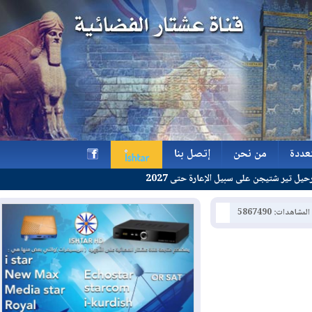
ة
من نحن
إتصل بنا
جن على سبيل الإعارة حتى 2027
ة
من نحن
إتصل بنا
h
: 5867490