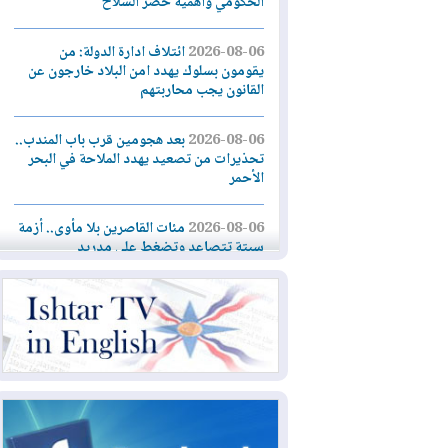
الحكومي وأهمية حصر السلاح
2026-08-06
ائتلاف ادارة الدولة: من
يقومون بسلوك يهدد امن البلاد خارجون عن
القانون يجب محاربتهم
2026-08-06
بعد هجومين قرب باب المندب..
تحذيرات من تصعيد يهدد الملاحة في البحر
الأحمر
2026-08-06
مئات القاصرين بلا مأوى.. أزمة
سبتة تتصاعد وتضغط على مدريد
2026-08-05
لمدة عام.. بدء توريد 100
مليون قدم مكعب يومياً من غاز كورمور في
إقليم كوردستان إلى وزارة الكهرباء العراقية
2026-08-05
15كارثة بيئية ومناخية ترسم
ملامح أخطر التحديات التي تواجه العراق
اليوم