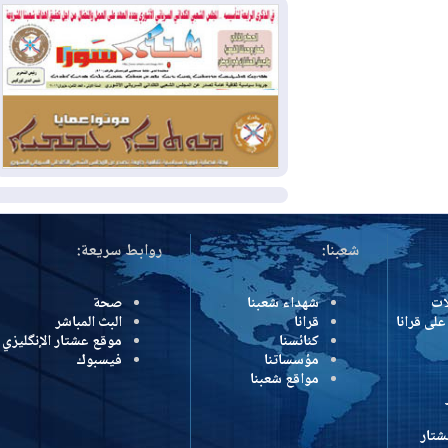
وإسرائيل تعلقان شن ضربات على إيران
2026-08-01
تقرير: الولايات المتحدة تسحب
منظومة باتريوت الدفاعية من أربيل
2026-08-01
النفط: اتفاقية ثلاثية لاستئناف
التصدير عبر جيهان بطاقة 750 ألف برميل
يومياً
المزيد
شعبنا:
روابط سريعة:
شهداء شعبنا
صحة
رانا
قرانا
البث المباشر
كنائسنا
موقع عشتار الإنگليزي
مؤسساتنا
فيسبوك
مواقع شعبنا