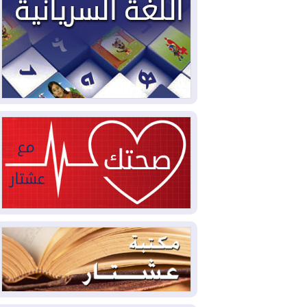
2026-08-03
العجز والاقتراض يطوقان
المالية العراقية.. اقتراض يتجاوز 3 تريليونات
دينار!
2026-08-03
كوبا تغرق في الظلام مجددا
وانهيار الشبكة الكهربائية
2026-08-03
أوامر بإجلاء 60 ألف شخص
بسبب الحرائق في ولاية واشنطن
2026-08-02
مشروع "حسابي" يُمهل
الموظفين حتى نهاية أغسطس لاستلام
بطاقاتهم المصرفية
2026-08-02
دمشق وعمّان تحذران بغداد:
أي هجوم من أراضي العراق سيواجه برد
2026-08-02
ترامب: الولايات المتحدة