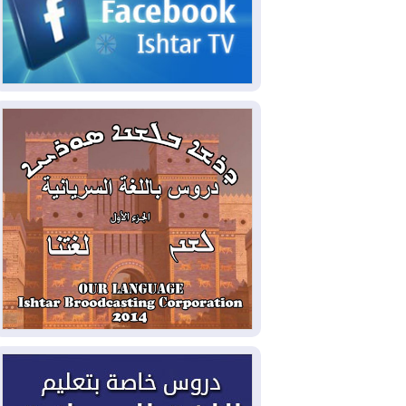
2026-08-05
حرائق فرنسا.. توقيف 402
شخص بينهم 156 قاصرا منذ بداية موسم
الحرائق
2026-08-04
سومو: إنتاج النفط في إقليم
كوردستان انخفض إلى أقل من 10%
2026-08-04
ملفات حقبة الكاظمي تعود إلى
الواجهة.. أنباء عن مراجعات قضائية
وتحقيقات أوسع في قضايا فساد
2026-08-04
بيترو يشكو تزوير الانتخابات
الرئاسية ويحذر من "حرب أهلية" في
كولومبيا
2026-08-03
رئيس إقليم كوردستان في
دمشق في زيارة رسمية
2026-08-03
العراق يؤكد مجدداً التزامه
بمنع الهجمات على الدول المجاورة