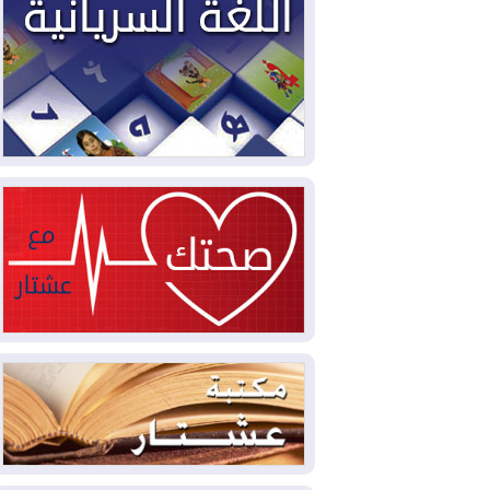
2026-08-04
ملفات حقبة الكاظمي تعود إلى
الواجهة.. أنباء عن مراجعات قضائية
وتحقيقات أوسع في قضايا فساد
2026-08-04
بيترو يشكو تزوير الانتخابات
الرئاسية ويحذر من "حرب أهلية" في
كولومبيا
2026-08-03
رئيس إقليم كوردستان في
دمشق في زيارة رسمية
2026-08-03
العراق يؤكد مجدداً التزامه
بمنع الهجمات على الدول المجاورة
2026-08-03
العجز والاقتراض يطوقان
المالية العراقية.. اقتراض يتجاوز 3 تريليونات
دينار!
2026-08-03
كوبا تغرق في الظلام مجددا