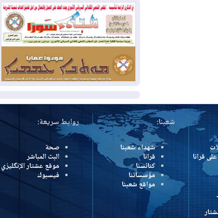
وانهيار الشبكة الكهربائية
2026-08-03
أوامر بإجلاء 60 ألف شخص
بسبب الحرائق في ولاية واشنطن
2026-08-02
مشروع "حسابي" يُمهل
الموظفين حتى نهاية أغسطس لاستلام
بطاقاتهم المصرفية
المزيد
شعبنا:
روابط سريعة:
شهداء شعبنا
صحة
رانا
قرانا
البث المباشر
كنائسنا
موقع عشتار الإنگليزي
مؤسساتنا
فيسبوك
مواقع شعبنا