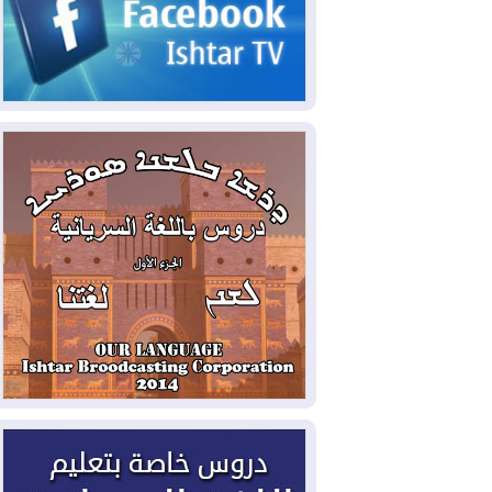
تحذيرات من تصعيد يهدد الملاحة في البحر
الأحمر
2026-08-06
مئات القاصرين بلا مأوى.. أزمة
سبتة تتصاعد وتضغط على مدريد
2026-08-05
لمدة عام.. بدء توريد 100
مليون قدم مكعب يومياً من غاز كورمور في
إقليم كوردستان إلى وزارة الكهرباء العراقية
2026-08-05
15كارثة بيئية ومناخية ترسم
ملامح أخطر التحديات التي تواجه العراق
اليوم
2026-08-05
حرائق فرنسا.. توقيف 402
شخص بينهم 156 قاصرا منذ بداية موسم
الحرائق
2026-08-04
سومو: إنتاج النفط في إقليم
كوردستان انخفض إلى أقل من 10%