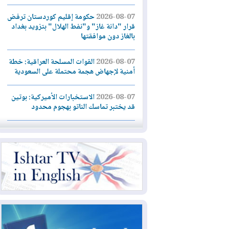
2026-08-07
حكومة إقليم كوردستان ترفض
قرار "دانة غاز" و"نفط الهلال" بتزويد بغداد
بالغاز دون موافقتها
2026-08-07
القوات المسلحة العراقية: خطة
أمنية لإجهاض هجمة محتملة على السعودية
2026-08-07
الاستخبارات الأميركية: بوتين
قد يختبر تماسك الناتو بهجوم محدود
2026-08-06
نيجيرفان بارزاني حول اجتماع
"إدارة الدولة": أكدنا دعم تنفيذ البرنامج
الحكومي وأهمية حصر السلاح
2026-08-06
ائتلاف ادارة الدولة: من
يقومون بسلوك يهدد امن البلاد خارجون عن
القانون يجب محاربتهم
2026-08-06
بعد هجومين قرب باب المندب..