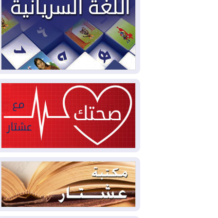
مليون قدم مكعب يومياً من غاز كورمور في
إقليم كوردستان إلى وزارة الكهرباء العراقية
2026-08-05
15كارثة بيئية ومناخية ترسم
ملامح أخطر التحديات التي تواجه العراق
اليوم
2026-08-05
حرائق فرنسا.. توقيف 402
شخص بينهم 156 قاصرا منذ بداية موسم
الحرائق
2026-08-04
سومو: إنتاج النفط في إقليم
كوردستان انخفض إلى أقل من 10%
2026-08-04
ملفات حقبة الكاظمي تعود إلى
الواجهة.. أنباء عن مراجعات قضائية
وتحقيقات أوسع في قضايا فساد
2026-08-04
بيترو يشكو تزوير الانتخابات
الرئاسية ويحذر من "حرب أهلية" في