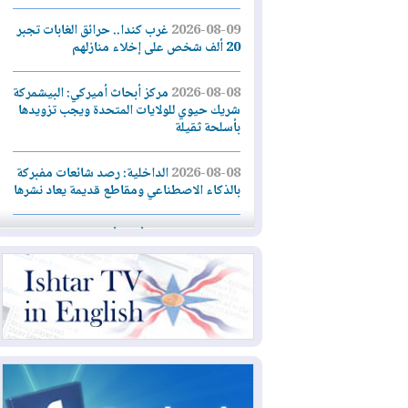
2026-08-09
غرب كندا.. حرائق الغابات تجبر
20 ألف شخص على إخلاء منازلهم
2026-08-08
مركز أبحاث أميركي: البيشمركة
شريك حيوي للولايات المتحدة ويجب تزويدها
بأسلحة ثقيلة
2026-08-08
الداخلية: رصد شائعات مفبركة
بالذكاء الاصطناعي ومقاطع قديمة يعاد نشرها
2026-08-08
دعم أمني أمريكي بمليار دولار
لإدارة رئيس كولومبيا الجديد
2026-08-07
حكومة إقليم كوردستان ترفض
قرار "دانة غاز" و"نفط الهلال" بتزويد بغداد
بالغاز دون موافقتها
2026-08-07
القوات المسلحة العراقية: خطة
أمنية لإجهاض هجمة محتملة على السعودية