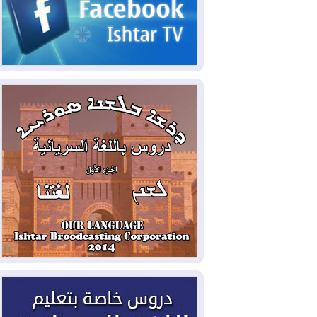
2026-08-07
الاستخبارات الأميركية: بوتين
قد يختبر تماسك الناتو بهجوم محدود
2026-08-06
نيجيرفان بارزاني حول اجتماع
"إدارة الدولة": أكدنا دعم تنفيذ البرنامج
الحكومي وأهمية حصر السلاح
2026-08-06
ائتلاف ادارة الدولة: من
يقومون بسلوك يهدد امن البلاد خارجون عن
القانون يجب محاربتهم
2026-08-06
بعد هجومين قرب باب المندب..
تحذيرات من تصعيد يهدد الملاحة في البحر
الأحمر
2026-08-06
مئات القاصرين بلا مأوى.. أزمة
سبتة تتصاعد وتضغط على مدريد
2026-08-05
لمدة عام.. بدء توريد 100