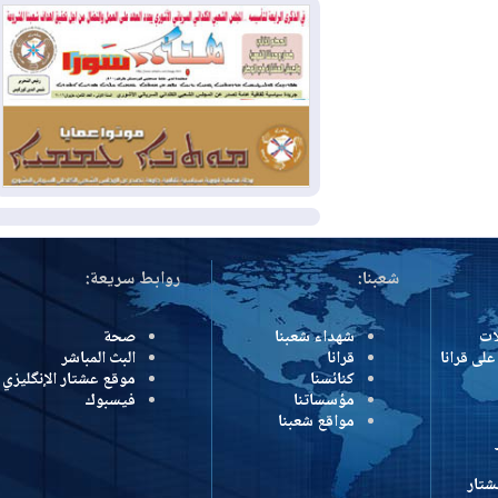
كولومبيا
2026-08-03
رئيس إقليم كوردستان في
دمشق في زيارة رسمية
2026-08-03
العراق يؤكد مجدداً التزامه
بمنع الهجمات على الدول المجاورة
المزيد
شعبنا:
روابط سريعة:
شهداء شعبنا
صحة
رانا
قرانا
البث المباشر
كنائسنا
موقع عشتار الإنگليزي
مؤسساتنا
فيسبوك
مواقع شعبنا