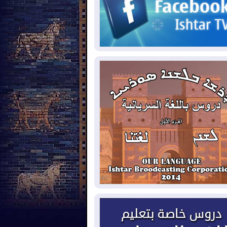
2026-08-
مئات القاصرين بلا مأوى.. أزمة
تة تتصاعد وتضغط على مدريد
2026-08-
لمدة عام.. بدء توريد 100
يون قدم مكعب يومياً من غاز كورمور في
ليم كوردستان إلى وزارة الكهرباء العراقية
2026-08-
15كارثة بيئية ومناخية ترسم
امح أخطر التحديات التي تواجه العراق
يوم
2026-08-
حرائق فرنسا.. توقيف 402
شخص بينهم 156 قاصرا منذ بداية موسم
حرائق
2026-08-
سومو: إنتاج النفط في إقليم
ردستان انخفض إلى أقل من 10%
2026-08-
ملفات حقبة الكاظمي تعود إلى
واجهة.. أنباء عن مراجعات قضائية
حقيقات أوسع في قضايا فساد