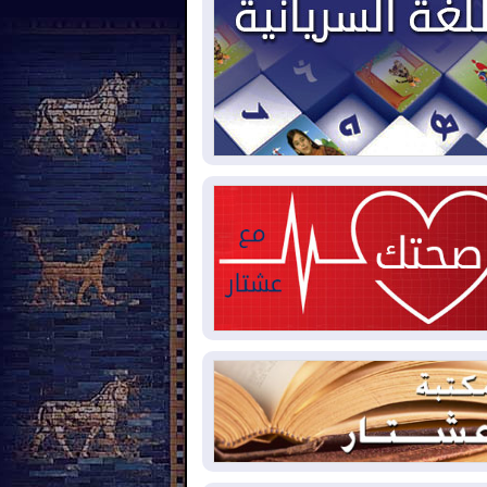
2026-08-
بيترو يشكو تزوير الانتخابات
رئاسية ويحذر من "حرب أهلية" في
لومبيا
2026-08-
رئيس إقليم كوردستان في
شق في زيارة رسمية
2026-08-
العراق يؤكد مجدداً التزامه
نع الهجمات على الدول المجاورة
2026-08-
العجز والاقتراض يطوقان
المالية العراقية.. اقتراض يتجاوز 3 تريليونات
نار!
2026-08-
كوبا تغرق في الظلام مجددا
نهيار الشبكة الكهربائية
2026-08-
أوامر بإجلاء 60 ألف شخص