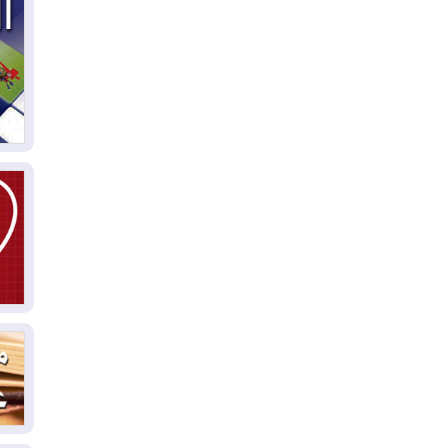
04
ال
كو
03
دم
03
بم
03
دي
03
وا
03