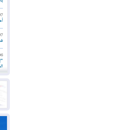
با
07
أم
07
قد
06
"إ
ال
06
يق
ال
06
تح
ال