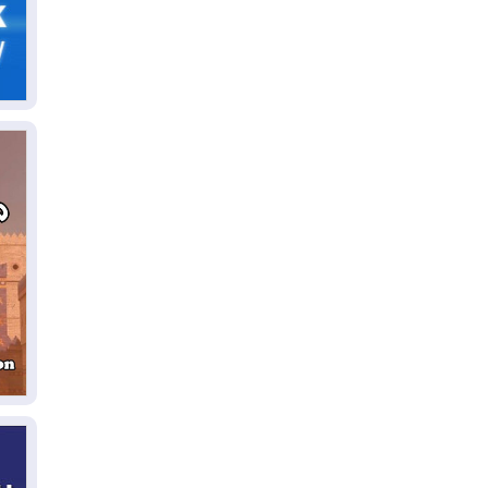
06
سب
05
مل
إق
05
مل
ال
05
ال
04
كو
04
ال
وت