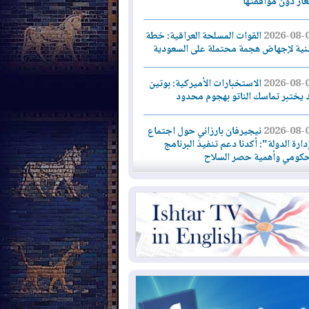
لغاز دون موافقتها
2026-08-
القوات المسلحة العراقية: خطة
نية لإجهاض هجمة محتملة على السعودية
2026-08-
الاستخبارات الأميركية: بوتين
 يختبر تماسك الناتو بهجوم محدود
2026-08-
نيجيرفان بارزاني حول اجتماع
دارة الدولة": أكدنا دعم تنفيذ البرنامج
حكومي وأهمية حصر السلاح
2026-08-
ائتلاف ادارة الدولة: من
ومون بسلوك يهدد امن البلاد خارجون عن
قانون يجب محاربتهم
2026-08-
بعد هجومين قرب باب المندب..
ذيرات من تصعيد يهدد الملاحة في البحر
أحمر