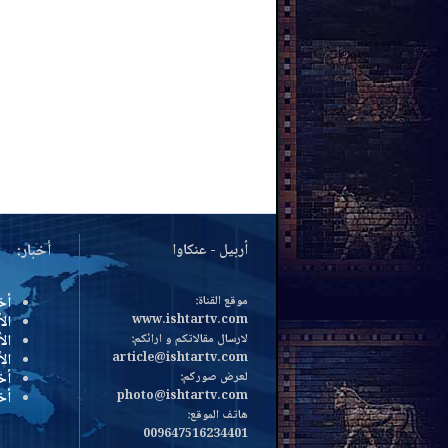
أربيل - عنكاوا
أخبار:
موقع القناة:
أخ
www.ishtartv.com
الأ
لارسال مقالاتكم و ارائكم:
الأ
article@ishtartv.com
ال
لعرض صوركم:
أخ
photo@ishtartv.com
أخ
هاتف الموقع:
009647516234401