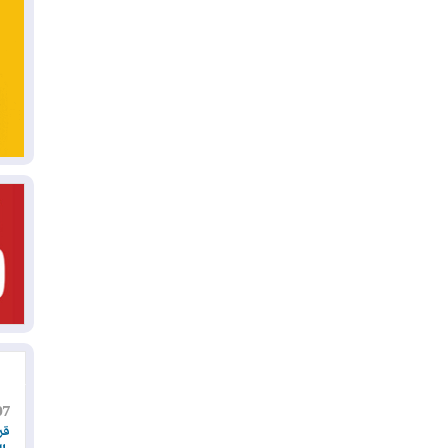
07
قر