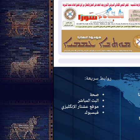
بب الحرائق في ولاية واشنطن
2026-08-
مشروع "حسابي" يُمهل
موظفين حتى نهاية أغسطس لاستلام
اقاتهم المصرفية
2026-08-
دمشق وعمّان تحذران بغداد:
 هجوم من أراضي العراق سيواجه برد
مزيد
روابط سريعة:
ا
صحة
البث المباشر
موقع عشتار الإنگليزي
فيسبوك