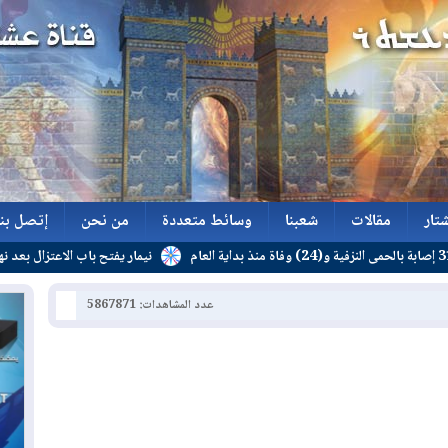
تار
مقالات
شعبنا
وسائط متعددة
من نحن
إتصل بنا
نيمار يفتح باب الاعتزال بعد نهاية عقده
تار
مقالات
شعبنا
وسائط متعددة
من نحن
إتصل بنا
عدد المشاهدات: 5867871