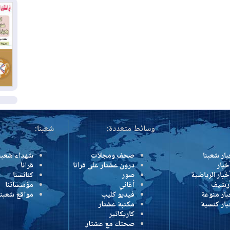
بس
02
ال
بط
02
أي
ال
وسائط متعددة:
شعبنا:
بار شعبنا
صحف ومجلات
شهداء شعبن
خبار
درون عشتار على قرانا
قرانا
خبار الرياضية
صور
كنائسنا
أرشيف
أغاني
مؤسساتنا
بار منوعة
فيديو كليب
مواقع شعبنا
بار كنسية
مكتبة عشتار
كاريكاتير
صحتك مع عشتار