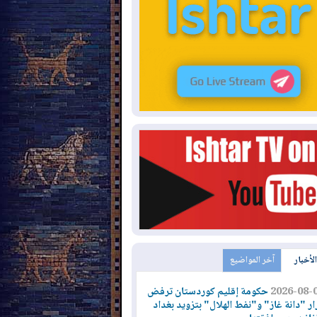
الأخبار
آخر المواضيع
2026-08-
حكومة إقليم كوردستان ترفض
ار "دانة غاز" و"نفط الهلال" بتزويد بغداد