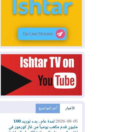
الأخبار
آخر المواضيع
2026-08-05
لمدة عام.. بدء توريد 100
مليون قدم مكعب يومياً من غاز كورمور في