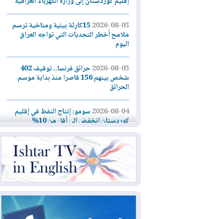
إقليم كوردستان إلى وزارة الكهرباء العراقية
2026-08-05
15كارثة بيئية ومناخية ترسم
ملامح أخطر التحديات التي تواجه العراق
اليوم
2026-08-05
حرائق فرنسا.. توقيف 402
شخص بينهم 156 قاصرا منذ بداية موسم
الحرائق
2026-08-04
سومو: إنتاج النفط في إقليم
كوردستان انخفض إلى أقل من 10%
2026-08-04
ملفات حقبة الكاظمي تعود إلى
الواجهة.. أنباء عن مراجعات قضائية
وتحقيقات أوسع في قضايا فساد
2026-08-04
بيترو يشكو تزوير الانتخابات
الرئاسية ويحذر من "حرب أهلية" في
كولومبيا