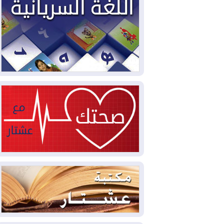
2026-08-02
دمشق وعمّان تحذران بغداد:
أي هجوم من أراضي العراق سيواجه برد
2026-08-02
ترامب: الولايات المتحدة
وإسرائيل تعلقان شن ضربات على إيران
2026-08-01
تقرير: الولايات المتحدة تسحب
منظومة باتريوت الدفاعية من أربيل
2026-08-01
النفط: اتفاقية ثلاثية لاستئناف
التصدير عبر جيهان بطاقة 750 ألف برميل
يومياً
2026-08-01
"في أقرب وقت ممكن".. إدارة
ترامب تخطط لشن ضربات جديدة على إيران
2026-07-31
أتروشي: قرار السلم والحرب
في العراق "مختطف" وخارج سيطرة
الحكومة