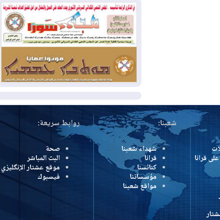
2026-07-31
50 درجة مئوية في 5
محافظات.. العراق على موعد مع موجة حر
السبت
2026-07-31
سبتة تهز أوروبا.. إيطاليا تهدد
بورقة شنغن وفرنسا تشدد الحدود
المزيد
شعبنا:
روابط سريعة:
شهداء شعبنا
صحة
رانا
قرانا
البث المباشر
كنائسنا
موقع عشتار الإنگليزي
مؤسساتنا
فيسبوك
مواقع شعبنا