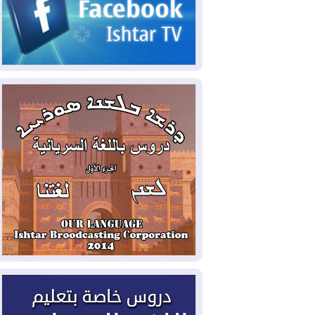
2026-08-03
رئيس إقليم كوردستان في
دمشق في زيارة رسمية
2026-08-03
العراق يؤكد مجدداً التزامه
بمنع الهجمات على الدول المجاورة
2026-08-03
العجز والاقتراض يطوقان
المالية العراقية.. اقتراض يتجاوز 3 تريليونات
دينار!
2026-08-03
كوبا تغرق في الظلام مجددا
وانهيار الشبكة الكهربائية
2026-08-03
أوامر بإجلاء 60 ألف شخص
بسبب الحرائق في ولاية واشنطن
2026-08-02
مشروع "حسابي" يُمهل
الموظفين حتى نهاية أغسطس لاستلام
بطاقاتهم المصرفية