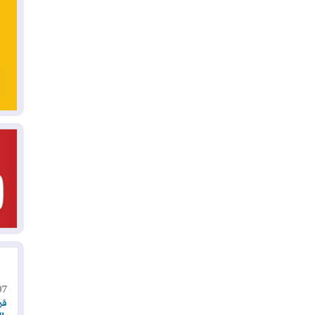
07
قر