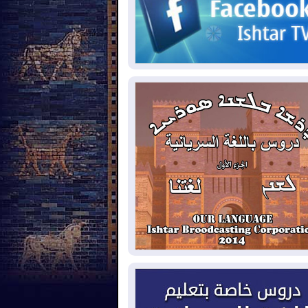
2026-08-
مئات القاصرين بلا مأوى.. أزمة
تة تتصاعد وتضغط على مدريد
2026-08-
لمدة عام.. بدء توريد 100
يون قدم مكعب يومياً من غاز كورمور في
ليم كوردستان إلى وزارة الكهرباء العراقية
2026-08-
15كارثة بيئية ومناخية ترسم
امح أخطر التحديات التي تواجه العراق
يوم
2026-08-
حرائق فرنسا.. توقيف 402
شخص بينهم 156 قاصرا منذ بداية موسم
حرائق
2026-08-
سومو: إنتاج النفط في إقليم
ردستان انخفض إلى أقل من 10%
2026-08-
ملفات حقبة الكاظمي تعود إلى
واجهة.. أنباء عن مراجعات قضائية
حقيقات أوسع في قضايا فساد