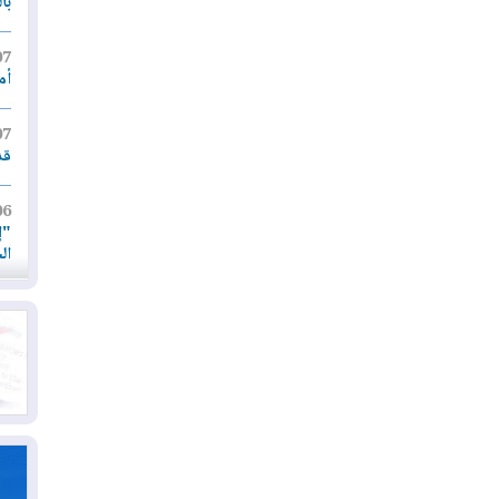
با
07
أم
07
قد
06
"إ
ال
06
يق
ال
06
تح
ال