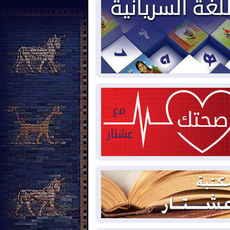
2026-08-
بيترو يشكو تزوير الانتخابات
رئاسية ويحذر من "حرب أهلية" في
لومبيا
2026-08-
رئيس إقليم كوردستان في
شق في زيارة رسمية
2026-08-
العراق يؤكد مجدداً التزامه
نع الهجمات على الدول المجاورة
2026-08-
العجز والاقتراض يطوقان
المالية العراقية.. اقتراض يتجاوز 3 تريليونات
نار!
2026-08-
كوبا تغرق في الظلام مجددا
نهيار الشبكة الكهربائية
2026-08-
أوامر بإجلاء 60 ألف شخص