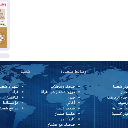
بس
02
ال
بط
02
أي
ال
وسائط متعددة:
شعبنا:
بار شعبنا
صحف ومجلات
شهداء شعبن
خبار
درون عشتار على قرانا
قرانا
خبار الرياضية
صور
كنائسنا
أرشيف
أغاني
مؤسساتنا
بار منوعة
فيديو كليب
مواقع شعبنا
بار كنسية
مكتبة عشتار
كاريكاتير
صحتك مع عشتار