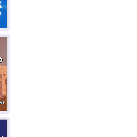
06
سب
05
مل
إق
05
مل
ال
05
ال
04
كو
04
ال
وت