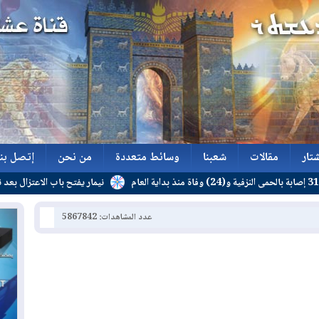
تار
مقالات
شعبنا
وسائط متعددة
من نحن
إتصل بنا
نيمار يفتح باب الاعتزال بعد نهاية عقده
تار
مقالات
شعبنا
وسائط متعددة
من نحن
إتصل بنا
عدد المشاهدات: 5867842