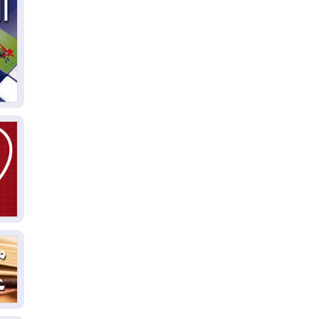
04
ال
كو
03
دم
03
بم
03
دي
03
وا
03