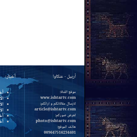
أربيل - عنكاوا
أخبار:
موقع القناة:
أخ
www.ishtartv.com
الأ
لارسال مقالاتكم و ارائكم:
الأ
article@ishtartv.com
ال
لعرض صوركم:
أخ
photo@ishtartv.com
أخ
هاتف الموقع:
009647516234401