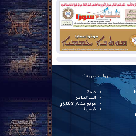
بب الحرائق في ولاية واشنطن
2026-08-
مشروع "حسابي" يُمهل
موظفين حتى نهاية أغسطس لاستلام
اقاتهم المصرفية
2026-08-
دمشق وعمّان تحذران بغداد:
 هجوم من أراضي العراق سيواجه برد
مزيد
روابط سريعة:
ا
صحة
البث المباشر
موقع عشتار الإنگليزي
فيسبوك