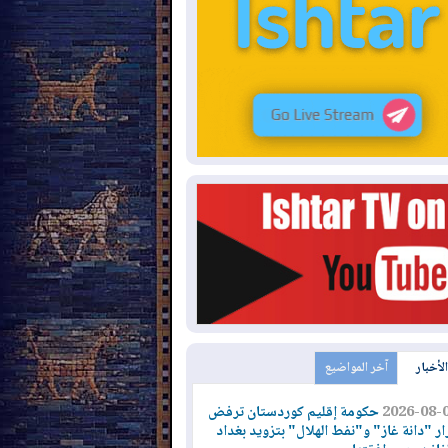
الأخبار
آخر المواضيع
2026-08-
حكومة إقليم كوردستان ترفض
ار "دانة غاز" و"نفط الهلال" بتزويد بغداد