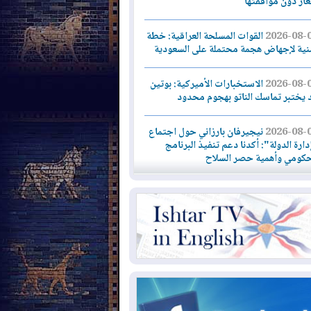
لغاز دون موافقتها
2026-08-
القوات المسلحة العراقية: خطة
نية لإجهاض هجمة محتملة على السعودية
2026-08-
الاستخبارات الأميركية: بوتين
 يختبر تماسك الناتو بهجوم محدود
2026-08-
نيجيرفان بارزاني حول اجتماع
دارة الدولة": أكدنا دعم تنفيذ البرنامج
حكومي وأهمية حصر السلاح
2026-08-
ائتلاف ادارة الدولة: من
ومون بسلوك يهدد امن البلاد خارجون عن
قانون يجب محاربتهم
2026-08-
بعد هجومين قرب باب المندب..
ذيرات من تصعيد يهدد الملاحة في البحر
أحمر